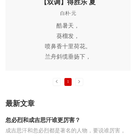
【双调】得胜乐 夏
白朴·元
酷暑天，
葵榴发，
喷鼻香十里荷花。
兰舟斜缆垂扬下，
只宜辅枕簟向凉亭披襟散发。
上一页
下一页
1
最新文章
忽必烈和成吉思汗谁更厉害？
成吉思汗和忽必烈都是著名的人物，要说谁厉害，