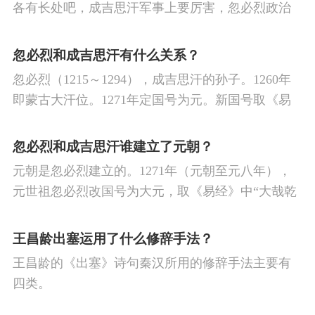
各有长处吧，成吉思汗军事上要厉害，忽必烈政治
更在行吧！成吉思汗被外国人成为历史上最伟大的
征服者，他创立的蒙古汗国横跨欧亚，疆土辽阔
忽必烈和成吉思汗有什么关系？
忽必烈（1215～1294），成吉思汗的孙子。1260年
即蒙古大汗位。1271年定国号为元。新国号取《易
经》“大哉乾元”之意，表示国家极其广大。1272年，
定都大都（今北京）。
忽必烈和成吉思汗谁建立了元朝？
元朝是忽必烈建立的。1271年（元朝至元八年），
元世祖忽必烈改国号为大元，取《易经》中“大哉乾
元”之意。忽必烈成为中国皇帝。元朝是中国历史上
面积最大的皇朝。成吉思汗最大的功绩为统一蒙
王昌龄出塞运用了什么修辞手法？
古，建立蒙古汗国。
王昌龄的《出塞》诗句秦汉所用的修辞手法主要有
四类。