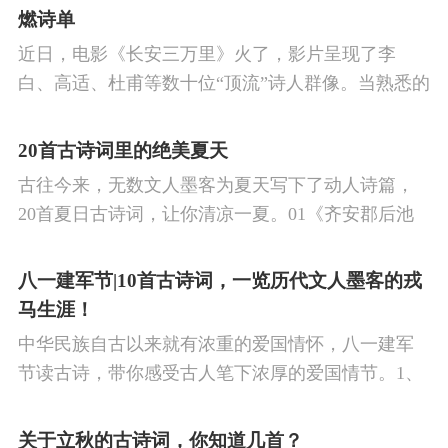
制胜的强烈自信。 同时,频繁的边塞战争,也使人民不
燃诗单
堪重负,渴望和平,《出塞》正是反映了人民的这种和
近日，电影《长安三万里》火了，影片呈现了李
平愿望。
白、高适、杜甫等数十位“顶流”诗人群像。当熟悉的
唐诗在耳畔响起，很多观众直呼“血脉觉醒”，电影共
涉及48首诗词，你会背几首？快来（预）习。
20首古诗词里的绝美夏天
古往今来，无数文人墨客为夏天写下了动人诗篇，
20首夏日古诗词，让你清凉一夏。01《齐安郡后池
绝句》唐·杜牧菱透浮萍绿锦池，夏莺千啭弄蔷薇。
尽日无人看微雨，鸳鸯相对浴红衣。
八一建军节|10首古诗词，一览历代文人墨客的戎
马生涯！
中华民族自古以来就有浓重的爱国情怀，八一建军
节读古诗，带你感受古人笔下浓厚的爱国情节。1、
《破阵子·为陈同甫赋壮词以寄之》辛弃疾醉里挑灯
看剑，梦回吹角连营。八百里分麾下炙，五十弦翻
关于立秋的古诗词，你知道几首？