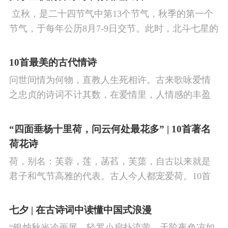
塞外声，沙场秋点兵。
​ 立秋，是二十四节气中第13个节气，秋季的第一个
节气，于每年公历8月7-9日交节。此时，北斗七星的
斗柄指向西南，太阳到达黄经135°。二十四节气反映
了四时“气”的变化，立秋是阳气渐收、阴气渐长，由
10首最美的古代情诗
阳盛逐渐转变为阴盛的节点。
问世间情为何物，直教人生死相许。古来歌咏爱情
之忠贞的诗词不计其数，在爱情里，人情感的丰盈
曼妙，谨小慎微，惆怅难解与哀怨凄美均在诗人的
笔下生辉。10首绝美的爱情古诗词，与你一起感受
“四面垂杨十里荷，问云何处最花多” | 10首著名
情之幽微，爱之可贵。
荷花诗
荷，别名：芙蓉，莲，菡萏，芙蕖，自古以来就是
君子和气节高雅的代表。古人今人都宠爱荷。10首
古诗词，带你感受文字里的荷香幽韵。1、《小池》
杨万里泉眼无声惜细流，树阴照水爱晴柔。
七夕 | 在古诗词中读懂中国式浪漫
“银烛秋光冷画屏，轻罗小扇扑流萤。天阶夜色凉如