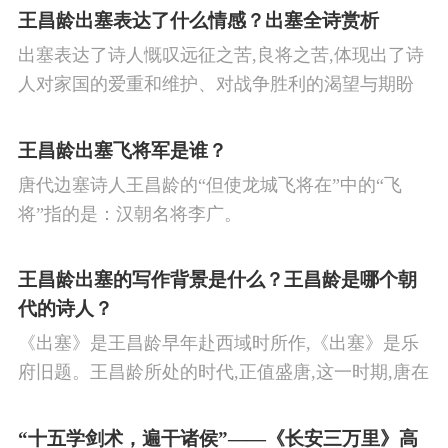
王昌龄出塞表达了什么情感？出塞全诗赏析
出塞表达了诗人慨叹远征之苦,良将之苦,体现出了诗
人对家国的爱重和维护、对战争胜利的渴望与期盼
以及对良将的信心,表达了诗人希望朝廷起任良将早
日平息边塞战争,使国家得到安宁,让人民过上安定生
王昌龄出塞飞将军是谁？
活的思想感情。
唐代边塞诗人王昌龄的“但使龙城飞将在”中的“飞
将”指的是：汉朝名将李广。
王昌龄出塞的写作背景是什么？王昌龄是哪个朝
代的诗人？
《出塞》是王昌龄早年赴西域时所作,《出塞》是乐
府旧题。王昌龄所处的时代,正值盛唐,这一时期,唐在
对外战争中屡屡取胜,全民族的自信心极强,边塞诗人
的作品中,多能体现一种慷慨激昂的向上精神,和克敌
“十五学剑术，遍干诸侯”——《长安三万里》高