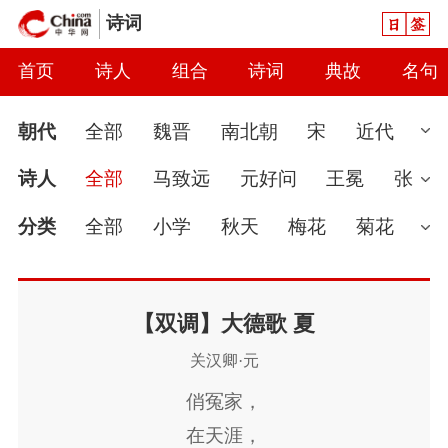
日签
诗词
首页
诗人
组合
诗词
典故
名句
朝代
全部
魏晋
南北朝
宋
近代
先秦
现代
汉
唐
元
清
当代
诗人
全部
马致远
元好问
王冕
张
隋
秦
明
金
辽
五代
两汉
养浩
关汉卿
姬翼
李仕兴
萨都剌
分类
全部
小学
秋天
梅花
菊花
姚燧
罗庆
马钰
丘处机
谭处端
李
婉约
春节
读书
七夕节
怀古
雨
治
白朴
刘秉忠
卢挚
尹志平
尹廷
爱国
春天
怀才不遇
初中
花
咏
【双调】大德歌 夏
关汉卿·元
高
赵子昂
高明
黄镇成
王实甫
郑
史
豪放
哲理
端午节
送别
惜时
俏冤家，
光祖
党怀英
阿鲁威
赵秉文
陈孚
闺怨
思念
讽刺
友情
月亮
重阳
在天涯，