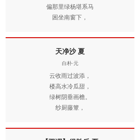
曹明善
奥敦周卿
陈草庵
查德卿
盍志
节
寒食节
人生
赞美
悼亡
柳
高
偏那里绿杨堪系马
困坐南窗下，
学
贡性之
胡绍开
邓玉宾
傅若金
中
中秋节
孤独
田园
忧国忧民
山
数对清风想念他。
高克礼
揭傒斯
景元启
刘庭信
贾
水
夏天
思乡
元宵节
爱情
母亲
蛾眉淡了教谁画？
策
李致远
刘致
倪瓒
刘燕歌
卢
寓理
风
战争
劳动
励志
马
边
瘦岩岩羞戴石榴花。
天净沙 夏
浩
钱霖
塞
雪
清明节
壮志难酬
冬天
老
白朴·元
云收雨过波添，
师
荷花
羁旅
悲愤
楼高水冷瓜甜，
绿树阴垂画檐。
纱厨藤簟，
玉人罗扇轻缣。