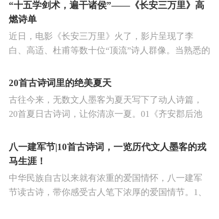
的作品中,多能体现一种慷慨激昂的向上精神,和克敌
“十五学剑术，遍干诸侯”——《长安三万里》高
制胜的强烈自信。 同时,频繁的边塞战争,也使人民不
燃诗单
堪重负,渴望和平,《出塞》正是反映了人民的这种和
近日，电影《长安三万里》火了，影片呈现了李
平愿望。
白、高适、杜甫等数十位“顶流”诗人群像。当熟悉的
唐诗在耳畔响起，很多观众直呼“血脉觉醒”，电影共
涉及48首诗词，你会背几首？快来（预）习。
20首古诗词里的绝美夏天
古往今来，无数文人墨客为夏天写下了动人诗篇，
20首夏日古诗词，让你清凉一夏。01《齐安郡后池
绝句》唐·杜牧菱透浮萍绿锦池，夏莺千啭弄蔷薇。
尽日无人看微雨，鸳鸯相对浴红衣。
八一建军节|10首古诗词，一览历代文人墨客的戎
马生涯！
中华民族自古以来就有浓重的爱国情怀，八一建军
节读古诗，带你感受古人笔下浓厚的爱国情节。1、
《破阵子·为陈同甫赋壮词以寄之》辛弃疾醉里挑灯