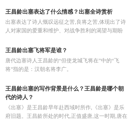
王昌龄出塞表达了什么情感？出塞全诗赏析
出塞表达了诗人慨叹远征之苦,良将之苦,体现出了诗
人对家国的爱重和维护、对战争胜利的渴望与期盼
以及对良将的信心,表达了诗人希望朝廷起任良将早
日平息边塞战争,使国家得到安宁,让人民过上安定生
王昌龄出塞飞将军是谁？
活的思想感情。
唐代边塞诗人王昌龄的“但使龙城飞将在”中的“飞
将”指的是：汉朝名将李广。
王昌龄出塞的写作背景是什么？王昌龄是哪个朝
代的诗人？
《出塞》是王昌龄早年赴西域时所作,《出塞》是乐
府旧题。王昌龄所处的时代,正值盛唐,这一时期,唐在
对外战争中屡屡取胜,全民族的自信心极强,边塞诗人