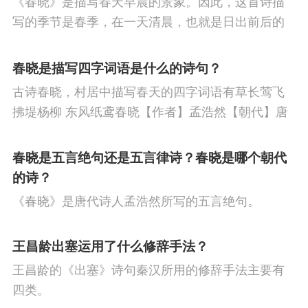
《春晓》是描写春天早晨的景象。因此，这首诗描
节
人生
寒食节
悼亡
赞美
高中
写的季节是春季，在一天清晨，也就是日出前后的
柳
中秋节
田园
忧国忧民
山水
孤
时刻。
春晓是描写四字词语是什么的诗句？
独
思乡
夏天
爱情
元宵节
母亲
古诗春晓，村居中描写春天的四字词语有草长莺飞
战争
风
寓理
劳动
励志
马
边
拂堤杨柳 东风纸鸢春晓【作者】孟浩然【朝代】唐
春眠不觉晓，处处闻啼鸟。夜来风雨声，花落知多
塞
雪
清明节
老师
冬天
壮志难
少。译文春日里贪睡不知不觉天已破晓，搅乱我酣
春晓是五言绝句还是五言律诗？春晓是哪个朝代
酬
羁旅
荷花
悲愤
眠的是那啁啾的小鸟。
的诗？
《春晓》是唐代诗人孟浩然所写的五言绝句。
王昌龄出塞运用了什么修辞手法？
王昌龄的《出塞》诗句秦汉所用的修辞手法主要有
四类。