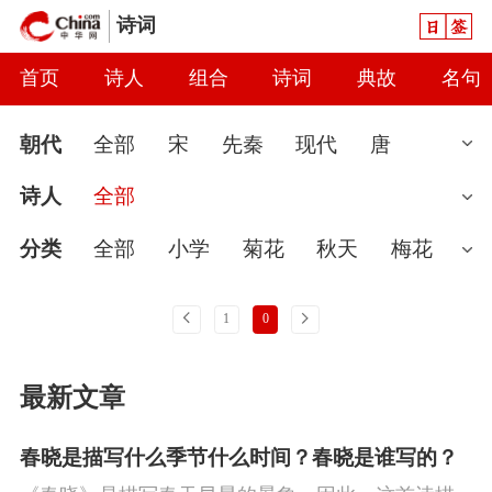
日签
诗词
首页
诗人
组合
诗词
典故
名句
朝代
全部
宋
先秦
现代
唐
清
魏晋
近代
明
南北朝
汉
诗人
全部
元
当代
秦
隋
辽
金
五代
两
分类
全部
小学
菊花
秋天
梅花
汉
婉约
春节
读书
怀古
七夕节
雨
上一页
下一页
1
0
春天
爱国
怀才不遇
初中
花
哲
最新文章
理
豪放
咏史
送别
端午节
惜时
讽刺
思念
闺怨
友情
月亮
重阳
春晓是描写什么季节什么时间？春晓是谁写的？