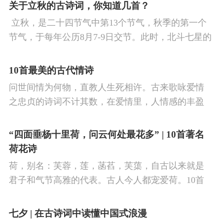
看剑，梦回吹角连营。八百里分麾下炙，五十弦翻
关于立秋的古诗词，你知道几首？
塞外声，沙场秋点兵。
​ 立秋，是二十四节气中第13个节气，秋季的第一个
节气，于每年公历8月7-9日交节。此时，北斗七星的
斗柄指向西南，太阳到达黄经135°。二十四节气反映
了四时“气”的变化，立秋是阳气渐收、阴气渐长，由
10首最美的古代情诗
阳盛逐渐转变为阴盛的节点。
问世间情为何物，直教人生死相许。古来歌咏爱情
之忠贞的诗词不计其数，在爱情里，人情感的丰盈
曼妙，谨小慎微，惆怅难解与哀怨凄美均在诗人的
笔下生辉。10首绝美的爱情古诗词，与你一起感受
“四面垂杨十里荷，问云何处最花多” | 10首著名
情之幽微，爱之可贵。
荷花诗
荷，别名：芙蓉，莲，菡萏，芙蕖，自古以来就是
君子和气节高雅的代表。古人今人都宠爱荷。10首
古诗词，带你感受文字里的荷香幽韵。1、《小池》
杨万里泉眼无声惜细流，树阴照水爱晴柔。
七夕 | 在古诗词中读懂中国式浪漫