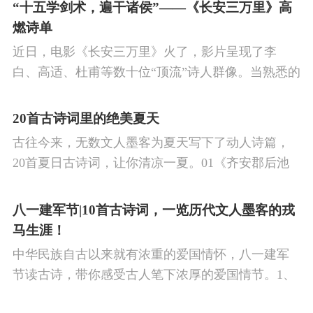
的作品中,多能体现一种慷慨激昂的向上精神,和克敌
“十五学剑术，遍干诸侯”——《长安三万里》高
制胜的强烈自信。 同时,频繁的边塞战争,也使人民不
燃诗单
堪重负,渴望和平,《出塞》正是反映了人民的这种和
近日，电影《长安三万里》火了，影片呈现了李
平愿望。
白、高适、杜甫等数十位“顶流”诗人群像。当熟悉的
唐诗在耳畔响起，很多观众直呼“血脉觉醒”，电影共
涉及48首诗词，你会背几首？快来（预）习。
20首古诗词里的绝美夏天
古往今来，无数文人墨客为夏天写下了动人诗篇，
20首夏日古诗词，让你清凉一夏。01《齐安郡后池
绝句》唐·杜牧菱透浮萍绿锦池，夏莺千啭弄蔷薇。
尽日无人看微雨，鸳鸯相对浴红衣。
八一建军节|10首古诗词，一览历代文人墨客的戎
马生涯！
中华民族自古以来就有浓重的爱国情怀，八一建军
节读古诗，带你感受古人笔下浓厚的爱国情节。1、
《破阵子·为陈同甫赋壮词以寄之》辛弃疾醉里挑灯