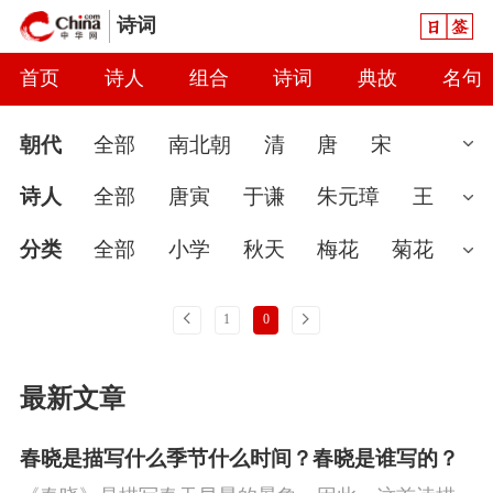
日签
诗词
首页
诗人
组合
诗词
典故
名句
朝代
全部
南北朝
清
唐
宋
汉
现代
元
先秦
魏晋
隋
近
诗人
全部
唐寅
于谦
朱元璋
王
代
秦
当代
明
辽
金
五代
两
微
汤显祖
刘基
戚继光
吴承恩
解
分类
全部
小学
秋天
梅花
菊花
汉
缙
景翩翩
袁宏道
宋濂
文征明
袁
婉约
春节
读书
七夕节
怀古
雨
上一页
下一页
1
0
崇焕
李东阳
王恭
陈宪章
憨山大
爱国
春天
怀才不遇
初中
花
咏
最新文章
师
刘大夏
唐诗
王彦泓
吴兆
张
史
豪放
哲理
端午节
送别
惜时
弼
陈嘉谋
张煌言
高启
边贡
陈子
闺怨
思念
讽刺
友情
月亮
重阳
春晓是描写什么季节什么时间？春晓是谁写的？