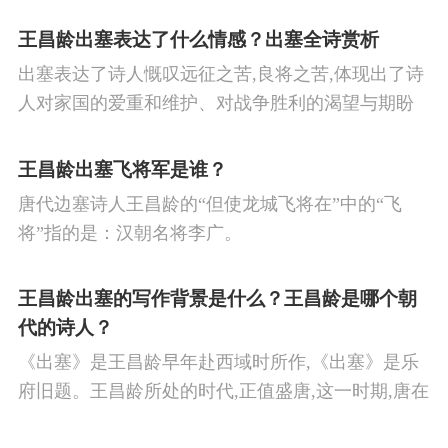
王昌龄出塞表达了什么情感？出塞全诗赏析
出塞表达了诗人慨叹远征之苦,良将之苦,体现出了诗
人对家国的爱重和维护、对战争胜利的渴望与期盼
以及对良将的信心,表达了诗人希望朝廷起任良将早
日平息边塞战争,使国家得到安宁,让人民过上安定生
王昌龄出塞飞将军是谁？
活的思想感情。
唐代边塞诗人王昌龄的“但使龙城飞将在”中的“飞
将”指的是：汉朝名将李广。
王昌龄出塞的写作背景是什么？王昌龄是哪个朝
代的诗人？
《出塞》是王昌龄早年赴西域时所作,《出塞》是乐
府旧题。王昌龄所处的时代,正值盛唐,这一时期,唐在
对外战争中屡屡取胜,全民族的自信心极强,边塞诗人