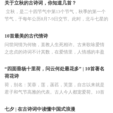
看剑，梦回吹角连营。八百里分麾下炙，五十弦翻
关于立秋的古诗词，你知道几首？
塞外声，沙场秋点兵。
​ 立秋，是二十四节气中第13个节气，秋季的第一个
节气，于每年公历8月7-9日交节。此时，北斗七星的
斗柄指向西南，太阳到达黄经135°。二十四节气反映
了四时“气”的变化，立秋是阳气渐收、阴气渐长，由
10首最美的古代情诗
阳盛逐渐转变为阴盛的节点。
问世间情为何物，直教人生死相许。古来歌咏爱情
之忠贞的诗词不计其数，在爱情里，人情感的丰盈
曼妙，谨小慎微，惆怅难解与哀怨凄美均在诗人的
笔下生辉。10首绝美的爱情古诗词，与你一起感受
“四面垂杨十里荷，问云何处最花多” | 10首著名
情之幽微，爱之可贵。
荷花诗
荷，别名：芙蓉，莲，菡萏，芙蕖，自古以来就是
君子和气节高雅的代表。古人今人都宠爱荷。10首
古诗词，带你感受文字里的荷香幽韵。1、《小池》
杨万里泉眼无声惜细流，树阴照水爱晴柔。
七夕 | 在古诗词中读懂中国式浪漫