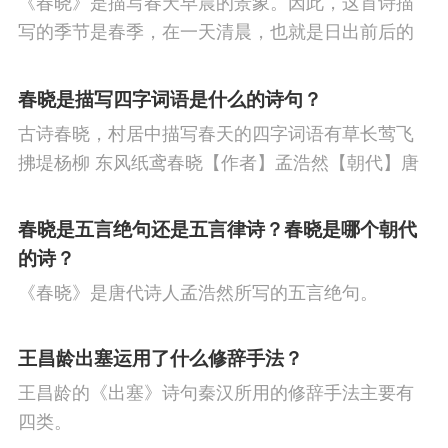
《春晓》是描写春天早晨的景象。因此，这首诗描
龙
冯梦龙
呼文如
冯小青
何景明
节
寒食节
人生
赞美
悼亡
柳
高
写的季节是春季，在一天清晨，也就是日出前后的
季贞一
凌濛初
瞿佑
林鸿
梁玉姬
中
中秋节
孤独
田园
忧国忧民
山
时刻。
春晓是描写四字词语是什么的诗句？
李梦阳
李攀龙
明无名氏
齐景云
王
水
夏天
思乡
元宵节
爱情
母亲
古诗春晓，村居中描写春天的四字词语有草长莺飞
媺
王过仁
吴静婉
夏完淳
王磐
王
寓理
风
战争
劳动
励志
马
边
拂堤杨柳 东风纸鸢春晓【作者】孟浩然【朝代】唐
春眠不觉晓，处处闻啼鸟。夜来风雨声，花落知多
叔承
王世贞
塞
雪
清明节
壮志难酬
冬天
老
少。译文春日里贪睡不知不觉天已破晓，搅乱我酣
春晓是五言绝句还是五言律诗？春晓是哪个朝代
师
荷花
羁旅
悲愤
眠的是那啁啾的小鸟。
的诗？
《春晓》是唐代诗人孟浩然所写的五言绝句。
王昌龄出塞运用了什么修辞手法？
王昌龄的《出塞》诗句秦汉所用的修辞手法主要有
四类。