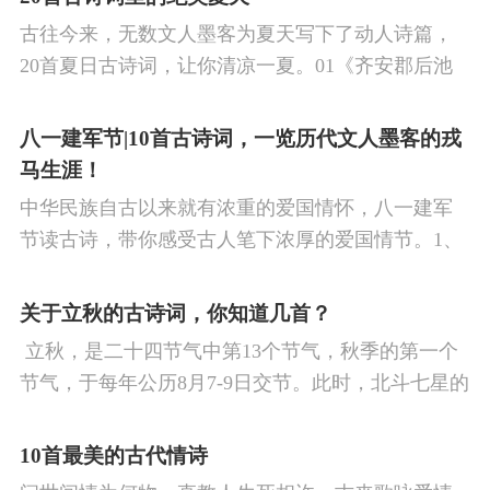
古往今来，无数文人墨客为夏天写下了动人诗篇，
20首夏日古诗词，让你清凉一夏。01《齐安郡后池
绝句》唐·杜牧菱透浮萍绿锦池，夏莺千啭弄蔷薇。
尽日无人看微雨，鸳鸯相对浴红衣。
八一建军节|10首古诗词，一览历代文人墨客的戎
马生涯！
中华民族自古以来就有浓重的爱国情怀，八一建军
节读古诗，带你感受古人笔下浓厚的爱国情节。1、
《破阵子·为陈同甫赋壮词以寄之》辛弃疾醉里挑灯
看剑，梦回吹角连营。八百里分麾下炙，五十弦翻
关于立秋的古诗词，你知道几首？
塞外声，沙场秋点兵。
​ 立秋，是二十四节气中第13个节气，秋季的第一个
节气，于每年公历8月7-9日交节。此时，北斗七星的
斗柄指向西南，太阳到达黄经135°。二十四节气反映
了四时“气”的变化，立秋是阳气渐收、阴气渐长，由
10首最美的古代情诗
阳盛逐渐转变为阴盛的节点。