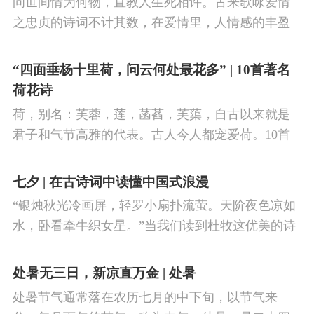
问世间情为何物，直教人生死相许。古来歌咏爱情
之忠贞的诗词不计其数，在爱情里，人情感的丰盈
曼妙，谨小慎微，惆怅难解与哀怨凄美均在诗人的
笔下生辉。10首绝美的爱情古诗词，与你一起感受
“四面垂杨十里荷，问云何处最花多” | 10首著名
情之幽微，爱之可贵。
荷花诗
荷，别名：芙蓉，莲，菡萏，芙蕖，自古以来就是
君子和气节高雅的代表。古人今人都宠爱荷。10首
古诗词，带你感受文字里的荷香幽韵。1、《小池》
杨万里泉眼无声惜细流，树阴照水爱晴柔。
七夕 | 在古诗词中读懂中国式浪漫
“银烛秋光冷画屏，轻罗小扇扑流萤。天阶夜色凉如
水，卧看牵牛织女星。”当我们读到杜牧这优美的诗
句，自然就想起牛郎织女鹊桥相会的动人传说。“迢
迢牵牛星，皎皎河汉女。
处暑无三日，新凉直万金 | 处暑
处暑节气通常落在农历七月的中下旬，以节气来