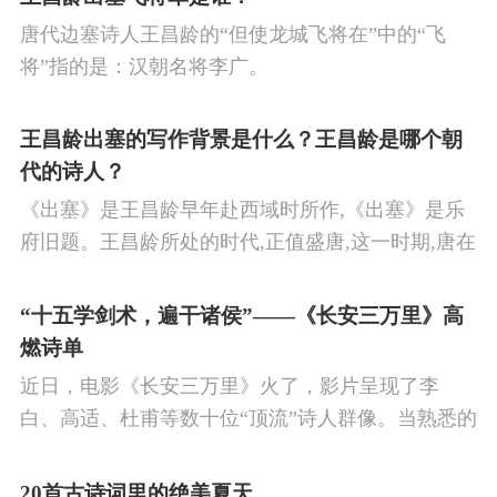
唐代边塞诗人王昌龄的“但使龙城飞将在”中的“飞
将”指的是：汉朝名将李广。
王昌龄出塞的写作背景是什么？王昌龄是哪个朝
代的诗人？
《出塞》是王昌龄早年赴西域时所作,《出塞》是乐
府旧题。王昌龄所处的时代,正值盛唐,这一时期,唐在
对外战争中屡屡取胜,全民族的自信心极强,边塞诗人
的作品中,多能体现一种慷慨激昂的向上精神,和克敌
“十五学剑术，遍干诸侯”——《长安三万里》高
制胜的强烈自信。 同时,频繁的边塞战争,也使人民不
燃诗单
堪重负,渴望和平,《出塞》正是反映了人民的这种和
近日，电影《长安三万里》火了，影片呈现了李
平愿望。
白、高适、杜甫等数十位“顶流”诗人群像。当熟悉的
唐诗在耳畔响起，很多观众直呼“血脉觉醒”，电影共
涉及48首诗词，你会背几首？快来（预）习。
20首古诗词里的绝美夏天