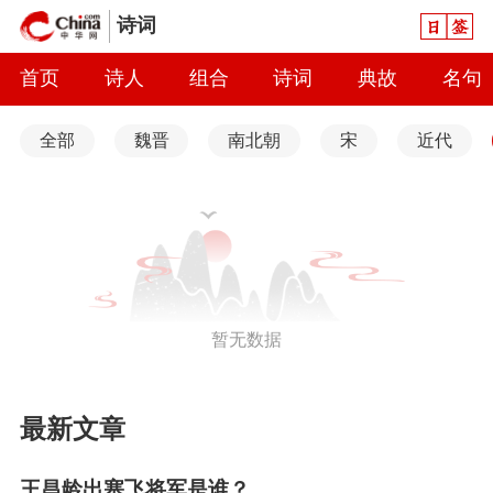
日签
诗词
首页
诗人
组合
诗词
典故
名句
全部
魏晋
南北朝
宋
近代
暂无数据
最新文章
王昌龄出塞飞将军是谁？