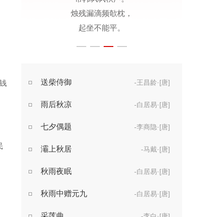
烛残漏滴频欹枕，
起坐不能平。
世事漫随流水，
算来一梦浮生。
醉乡路稳宜频到，
送柴侍御
-王昌龄·[唐]
钱
此外不堪行。
雨后秋凉
-白居易·[唐]
七夕偶题
-李商隐·[唐]
民
灞上秋居
-马戴·[唐]
秋雨夜眠
-白居易·[唐]
秋雨中赠元九
-白居易·[唐]
采莲曲
-李白·[唐]