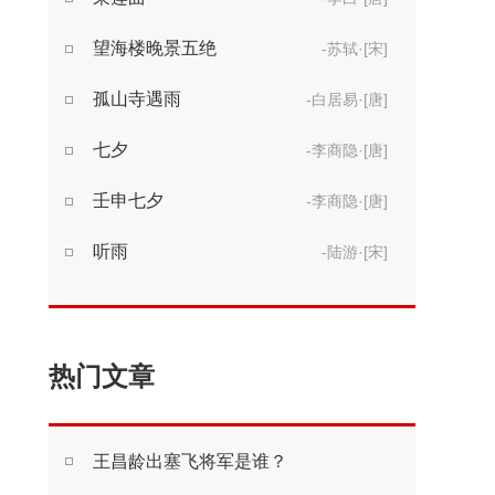
望海楼晚景五绝
-苏轼·[宋]
孤山寺遇雨
-白居易·[唐]
七夕
-李商隐·[唐]
壬申七夕
-李商隐·[唐]
听雨
-陆游·[宋]
热门文章
王昌龄出塞飞将军是谁？