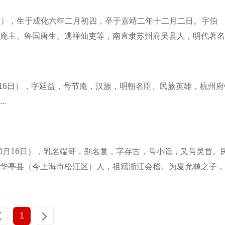
草暮，
乡远去不得，无日不瞻望。
1月7日），生于成化六年二月初四，卒于嘉靖二年十二月二日。字伯
风吹。
肠深解不得，无夕不思量。
庵主、鲁国唐生、逃禅仙吏等，南直隶苏州府吴县人，明代著名
叶下，
况此残灯夜，独宿在空堂。
前凉陵江将军唐辉，这也直接影响到了唐寅，他在自己的书画题
鸡悲。
秋天殊未晓，风雨正苍苍。
芳歇，
不学头陀法，前心安可忘？
年2月16日），字廷益，号节庵，汉族，明朝名臣、民族英雄，杭州府
华滋。
.
7年10月16日），乳名端哥，别名复，字存古，号小隐，又号灵首。
华亭县（今上海市松江区）人，祖籍浙江会稽。为夏允彝之子，
童之誉，“五岁知五经，七岁能诗文”，14岁随父抗清。其父殉难
页
1