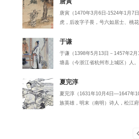
唐寅
何当共剪西窗烛，
芜然蕙
唐寅（1470年3月6日-1524年
却话巴山夜雨时。
飒尔凉
虎，后改字子畏，号六如居士、桃花
天秋木
画家、书法家、诗人。唐寅的始祖是
月冷莎
名中也常用“晋昌唐寅”落款...
于谦
坐愁群
于谦（1398年5月13日－1457
白露凋
塘县（今浙江省杭州市上城区）人。..
夏完淳
夏完淳（1631年10月4日—164
族英雄，明末（南明）诗人，松江府
师从陈子龙。夏完淳自幼聪明，有神
后，他和陈子龙继续...
上一页
下一