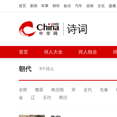
首页
新闻
军事
财经
娱乐
汽车
游戏
文化
援藏
诗词
首页
诗人大全
诗人组合
朝代
3个诗人
全部
魏晋
南北朝
宋
近代
先秦
夜雨寄北
秋
金
辽
五代
两汉
李商隐·[唐]
李白·
君问归期未有期，
春阳如
巴山夜雨涨秋池。
碧树鸣