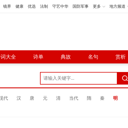
镜界
健康
优选
法制
守艺中华
国防军事
更多
地方频道
诗词大全
诗单
典故
名句
赏析
现代
汉
唐
元
清
当代
隋
秦
明
思
夜雨
[唐]
白居易·[唐]
昨日，
我有所念人，隔在远远乡。
黄鹂。
我有所感事，结在深深肠。