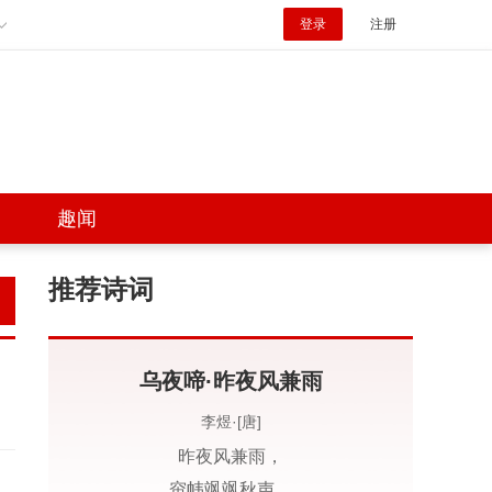
登录
注册
趣闻
推荐诗词
乌夜啼·昨夜风兼雨
李煜·[唐]
昨夜风兼雨，
帘帏飒飒秋声。