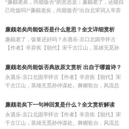
“廉颇老矣，尚能饭否”的意思是：廉颇老了，还能自
己吃饭吗?“廉颇老矣，尚能饭否”出自北宋词人辛弃
疾的《永遇乐·京口北固亭怀古》，这首词写于宋宁
宗开禧元年，抒发了词人怀才不遇、壮志难酬的惆
廉颇老矣尚能饭否是什么意思？全文详细赏析
怅，也表达了词人对英雄们的追慕与缅怀。
廉颇老了，饭量还好吗？永遇乐·京口北固亭怀古
【作者】辛弃疾【朝代】宋千古江山，英雄无觅孙
仲谋处。舞榭歌台，风流总被雨打风吹去。斜阳草
树，寻常巷陌，人道寄奴曾住。想当年，金戈铁
廉颇老矣尚能饭否典故原文赏析 出自于哪篇诗？
马，气吞万里如虎。
永遇乐·京口北固亭怀古【作者】辛弃疾【朝代】宋
千古江山，英雄无觅孙仲谋处。舞榭歌台，风流总
被雨打风吹去。斜阳草树，寻常巷陌，人道寄奴曾
住。想当年，金戈铁马，气吞万里如虎。
廉颇老矣下一句神回复是什么？全文赏析解读
永遇乐·京口北固亭怀古【作者】辛弃疾【朝代】宋
千古江山，英雄无觅孙仲谋处。舞榭歌台，风流总