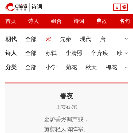
日签
诗词
首页
诗人
组合
诗词
典故
名句
朝代
全部
宋
先秦
现代
唐
清
魏晋
近代
明
南北朝
汉
诗人
全部
苏轼
李清照
辛弃疾
欧
元
当代
秦
隋
辽
金
五代
两
阳修
陆游
范仲淹
王安石
黄庭坚
分类
全部
小学
菊花
秋天
梅花
汉
杨万里
范成大
司马光
文天祥
奚
婉约
春节
读书
怀古
七夕节
雨
岊
柳永
秦观
晏殊
岳飞
姜夔
晏
春天
爱国
怀才不遇
初中
花
哲
春夜
王安石·宋
几道
朱熹
周邦彦
朱淑真
叶绍翁
理
豪放
咏史
送别
端午节
惜时
金炉香烬漏声残，
苏辙
朱敦儒
蒋捷
赵恒
贺铸
林
讽刺
思念
闺怨
友情
月亮
重阳
剪剪轻风阵阵寒。