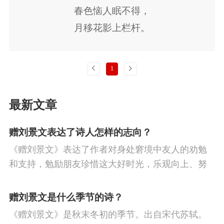
逋
吴文英
戴复古
张先
无名氏
白
节
人生
寒食节
悼亡
赞美
高中
春色恼人眠不得，
月移花影上栏杆。
玉蟾
曾巩
李之仪
苏舜钦
林升
赵
柳
中秋节
田园
忧国忧民
山水
孤
佶
李纲
乐婉
梅尧臣
王禹偁
陈与
独
思乡
夏天
爱情
元宵节
母亲
上一页
下一页
1
义
邵雍
晁补之
张孝祥
唐琬
战争
风
寓理
劳动
励志
马
边
塞
雪
清明节
老师
冬天
壮志难
最新文章
酬
羁旅
荷花
悲愤
赠刘景文表达了诗人怎样的志向？
《赠刘景文》表达了作者对身处窘境中友人的劝勉
和支持，勉励朋友珍惜这大好时光，乐观向上、努
力不懈，不要意志消沉、妄自菲薄。
赠刘景文是什么季节的诗？
《赠刘景文》是秋末冬初的季节。出自宋代苏轼。