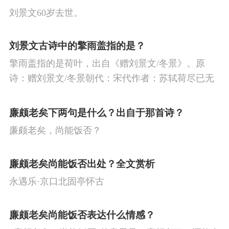
刘景文60岁去世。
刘景文古诗中的擎雨盖指的是？
擎雨盖指的是荷叶，出自《赠刘景文/冬景》。原
诗：赠刘景文/冬景朝代：宋代作者：苏轼荷尽已无
擎雨盖，菊残犹有傲霜枝。一年好景君须记，最是
橙黄橘绿时。
廉颇老矣下两句是什么？出自于那首诗？
廉颇老矣，尚能饭否？
廉颇老矣尚能饭否出处？全文赏析
永遇乐·京口北固亭怀古
廉颇老矣尚能饭否表达什么情感？