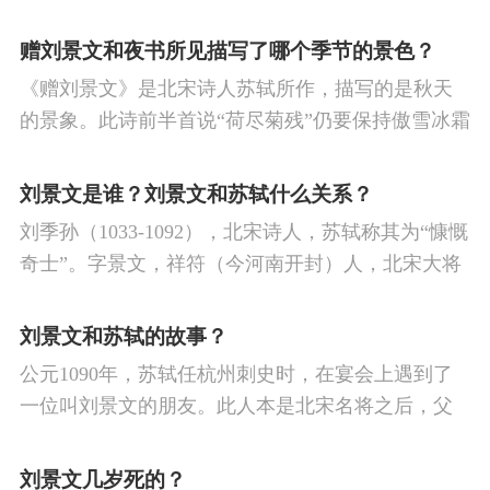
赠刘景文和夜书所见描写了哪个季节的景色？
《赠刘景文》是北宋诗人苏轼所作，描写的是秋天
的景象。此诗前半首说“荷尽菊残”仍要保持傲雪冰霜
的气节，后半首通过“橙黄橘绿”来勉励朋友困难只是
一时，乐观向上，切莫意志消沉。
刘景文是谁？刘景文和苏轼什么关系？
刘季孙（1033-1092），北宋诗人，苏轼称其为“慷慨
奇士”。字景文，祥符（今河南开封）人，北宋大将
刘平之子。赠刘景文【宋】苏轼荷尽已无擎雨盖，
菊残犹有傲霜枝。一年好景君须记，正是橙黄橘绿
刘景文和苏轼的故事？
时。
公元1090年，苏轼任杭州刺史时，在宴会上遇到了
一位叫刘景文的朋友。此人本是北宋名将之后，父
亲在他幼年时战死沙场，兄弟早丧，孤苦无依。
刘景文几岁死的？