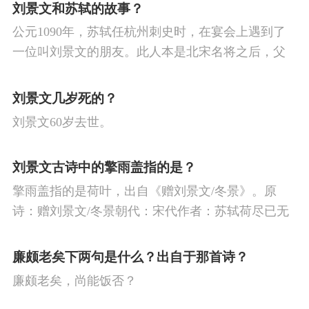
菊残犹有傲霜枝。一年好景君须记，正是橙黄橘绿
刘景文和苏轼的故事？
时。
公元1090年，苏轼任杭州刺史时，在宴会上遇到了
一位叫刘景文的朋友。此人本是北宋名将之后，父
亲在他幼年时战死沙场，兄弟早丧，孤苦无依。
刘景文几岁死的？
刘景文60岁去世。
刘景文古诗中的擎雨盖指的是？
擎雨盖指的是荷叶，出自《赠刘景文/冬景》。原
诗：赠刘景文/冬景朝代：宋代作者：苏轼荷尽已无
擎雨盖，菊残犹有傲霜枝。一年好景君须记，最是
橙黄橘绿时。
廉颇老矣下两句是什么？出自于那首诗？
廉颇老矣，尚能饭否？