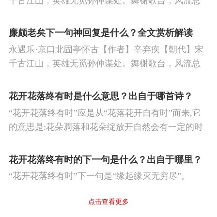
千古江山，英雄无觅孙仲谋处。舞榭歌台，风流总
被雨打风吹去。斜阳草树，寻常巷陌，人道寄奴曾
住。想当年，金戈铁马，气吞万里如虎。
廉颇老矣下一句神回复是什么？全文赏析解读
永遇乐·京口北固亭怀古【作者】辛弃疾【朝代】宋
千古江山，英雄无觅孙仲谋处。舞榭歌台，风流总
被雨打风吹去。斜阳草树，寻常巷陌，人道寄奴曾
住。想当年，金戈铁马，气吞万里如虎。
花开花落终有时是什么意思？出自于哪首诗？
“花开花落终有时”应是从“花落花开自有时”而来,它
的意思是:花朵凋落和花朵绽放开自然会有一定的时
候。
花开花落终有时的下一句是什么？出自于哪里？
“花开花落终有时”下一句是“缘起缘灭无穷尽”。
点击查看更多