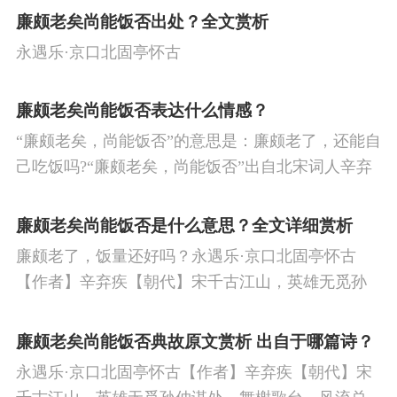
廉颇老矣尚能饭否出处？全文赏析
永遇乐·京口北固亭怀古
廉颇老矣尚能饭否表达什么情感？
“廉颇老矣，尚能饭否”的意思是：廉颇老了，还能自
己吃饭吗?“廉颇老矣，尚能饭否”出自北宋词人辛弃
疾的《永遇乐·京口北固亭怀古》，这首词写于宋宁
宗开禧元年，抒发了词人怀才不遇、壮志难酬的惆
廉颇老矣尚能饭否是什么意思？全文详细赏析
怅，也表达了词人对英雄们的追慕与缅怀。
廉颇老了，饭量还好吗？永遇乐·京口北固亭怀古
【作者】辛弃疾【朝代】宋千古江山，英雄无觅孙
仲谋处。舞榭歌台，风流总被雨打风吹去。斜阳草
树，寻常巷陌，人道寄奴曾住。想当年，金戈铁
廉颇老矣尚能饭否典故原文赏析 出自于哪篇诗？
马，气吞万里如虎。
永遇乐·京口北固亭怀古【作者】辛弃疾【朝代】宋