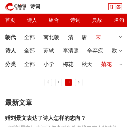
日签
诗词
首页
诗人
组合
诗词
典故
名句
朝代
全部
南北朝
清
唐
宋
汉
现代
元
先秦
魏晋
隋
近
诗人
全部
苏轼
李清照
辛弃疾
欧
代
秦
当代
明
辽
金
五代
两
阳修
陆游
范仲淹
王安石
黄庭坚
分类
全部
小学
梅花
秋天
菊花
汉
杨万里
范成大
司马光
文天祥
奚
婉约
春节
读书
怀古
七夕节
雨
上一页
下一页
1
0
岊
柳永
秦观
晏殊
岳飞
姜夔
晏
怀才不遇
春天
爱国
花
初中
哲
最新文章
几道
朱熹
周邦彦
朱淑真
叶绍翁
理
咏史
豪放
送别
端午节
惜时
苏辙
朱敦儒
赵恒
蒋捷
贺铸
林
闺怨
讽刺
思念
友情
月亮
寒食
赠刘景文表达了诗人怎样的志向？