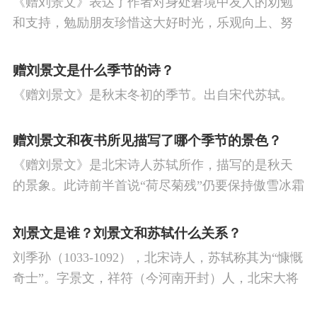
《赠刘景文》表达了作者对身处窘境中友人的劝勉
逋
吴文英
戴复古
张先
无名氏
白
节
重阳节
人生
悼亡
赞美
柳
高
和支持，勉励朋友珍惜这大好时光，乐观向上、努
玉蟾
曾巩
李之仪
苏舜钦
林升
赵
中
中秋节
忧国忧民
山水
孤独
田
力不懈，不要意志消沉、妄自菲薄。
赠刘景文是什么季节的诗？
佶
李纲
乐婉
梅尧臣
王禹偁
陈与
园
思乡
夏天
爱情
元宵节
母亲
《赠刘景文》是秋末冬初的季节。出自宋代苏轼。
义
邵雍
晁补之
张孝祥
唐琬
寓理
战争
劳动
风
励志
马
边
赠刘景文和夜书所见描写了哪个季节的景色？
塞
雪
清明节
老师
壮志难酬
冬
《赠刘景文》是北宋诗人苏轼所作，描写的是秋天
天
羁旅
荷花
悲愤
的景象。此诗前半首说“荷尽菊残”仍要保持傲雪冰霜
的气节，后半首通过“橙黄橘绿”来勉励朋友困难只是
一时，乐观向上，切莫意志消沉。
刘景文是谁？刘景文和苏轼什么关系？
刘季孙（1033-1092），北宋诗人，苏轼称其为“慷慨
奇士”。字景文，祥符（今河南开封）人，北宋大将
刘平之子。赠刘景文【宋】苏轼荷尽已无擎雨盖，