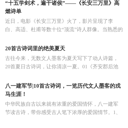
的作品中,多能体现一种慷慨激昂的向上精神,和克敌
“十五学剑术，遍干诸侯”——《长安三万里》高
制胜的强烈自信。 同时,频繁的边塞战争,也使人民不
燃诗单
堪重负,渴望和平,《出塞》正是反映了人民的这种和
近日，电影《长安三万里》火了，影片呈现了李
平愿望。
白、高适、杜甫等数十位“顶流”诗人群像。当熟悉的
唐诗在耳畔响起，很多观众直呼“血脉觉醒”，电影共
涉及48首诗词，你会背几首？快来（预）习。
20首古诗词里的绝美夏天
古往今来，无数文人墨客为夏天写下了动人诗篇，
20首夏日古诗词，让你清凉一夏。01《齐安郡后池
绝句》唐·杜牧菱透浮萍绿锦池，夏莺千啭弄蔷薇。
尽日无人看微雨，鸳鸯相对浴红衣。
八一建军节|10首古诗词，一览历代文人墨客的戎
马生涯！
中华民族自古以来就有浓重的爱国情怀，八一建军
节读古诗，带你感受古人笔下浓厚的爱国情节。1、
《破阵子·为陈同甫赋壮词以寄之》辛弃疾醉里挑灯