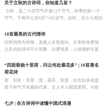
看剑，梦回吹角连营。八百里分麾下炙，五十弦翻
关于立秋的古诗词，你知道几首？
塞外声，沙场秋点兵。
​ 立秋，是二十四节气中第13个节气，秋季的第一个
节气，于每年公历8月7-9日交节。此时，北斗七星的
斗柄指向西南，太阳到达黄经135°。二十四节气反映
了四时“气”的变化，立秋是阳气渐收、阴气渐长，由
10首最美的古代情诗
阳盛逐渐转变为阴盛的节点。
问世间情为何物，直教人生死相许。古来歌咏爱情
之忠贞的诗词不计其数，在爱情里，人情感的丰盈
曼妙，谨小慎微，惆怅难解与哀怨凄美均在诗人的
笔下生辉。10首绝美的爱情古诗词，与你一起感受
“四面垂杨十里荷，问云何处最花多” | 10首著名
情之幽微，爱之可贵。
荷花诗
荷，别名：芙蓉，莲，菡萏，芙蕖，自古以来就是
君子和气节高雅的代表。古人今人都宠爱荷。10首
古诗词，带你感受文字里的荷香幽韵。1、《小池》
杨万里泉眼无声惜细流，树阴照水爱晴柔。
七夕 | 在古诗词中读懂中国式浪漫