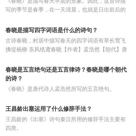
《春晓》是描写春天早晨的景象。因此，这首诗描
节
寒食节
人生
赞美
悼亡
柳
高
写的季节是春季，在一天清晨，也就是日出前后的
中
中秋节
孤独
田园
忧国忧民
山
时刻。
春晓是描写四字词语是什么的诗句？
水
夏天
思乡
元宵节
爱情
母亲
古诗春晓，村居中描写春天的四字词语有草长莺飞
寓理
风
战争
劳动
励志
马
边
拂堤杨柳 东风纸鸢春晓【作者】孟浩然【朝代】唐
春眠不觉晓，处处闻啼鸟。夜来风雨声，花落知多
塞
雪
清明节
壮志难酬
冬天
老
少。译文春日里贪睡不知不觉天已破晓，搅乱我酣
春晓是五言绝句还是五言律诗？春晓是哪个朝代
师
荷花
羁旅
悲愤
眠的是那啁啾的小鸟。
的诗？
《春晓》是唐代诗人孟浩然所写的五言绝句。
王昌龄出塞运用了什么修辞手法？
王昌龄的《出塞》诗句秦汉所用的修辞手法主要有
四类。