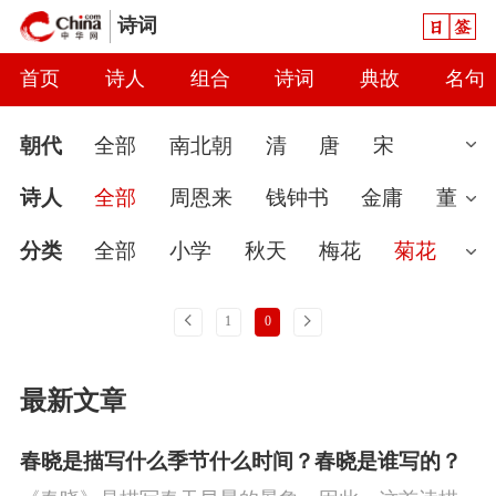
日签
诗词
首页
诗人
组合
诗词
典故
名句
朝代
全部
南北朝
清
唐
宋
汉
现代
元
先秦
魏晋
隋
近
诗人
全部
周恩来
钱钟书
金庸
董
代
秦
当代
明
辽
金
五代
两
必武
梁羽生
启功
现代无名
蔡文
分类
全部
小学
秋天
梅花
菊花
汉
炳
夏征农
李锐
婉约
春节
读书
七夕节
怀古
雨
上一页
下一页
1
0
爱国
春天
怀才不遇
初中
花
咏
最新文章
史
豪放
哲理
端午节
送别
惜时
闺怨
思念
讽刺
友情
月亮
重阳
春晓是描写什么季节什么时间？春晓是谁写的？