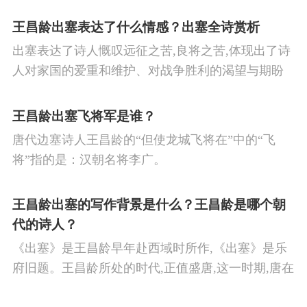
王昌龄出塞表达了什么情感？出塞全诗赏析
出塞表达了诗人慨叹远征之苦,良将之苦,体现出了诗
人对家国的爱重和维护、对战争胜利的渴望与期盼
以及对良将的信心,表达了诗人希望朝廷起任良将早
日平息边塞战争,使国家得到安宁,让人民过上安定生
王昌龄出塞飞将军是谁？
活的思想感情。
唐代边塞诗人王昌龄的“但使龙城飞将在”中的“飞
将”指的是：汉朝名将李广。
王昌龄出塞的写作背景是什么？王昌龄是哪个朝
代的诗人？
《出塞》是王昌龄早年赴西域时所作,《出塞》是乐
府旧题。王昌龄所处的时代,正值盛唐,这一时期,唐在
对外战争中屡屡取胜,全民族的自信心极强,边塞诗人