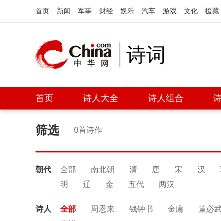
首页
新闻
军事
财经
娱乐
汽车
游戏
文化
援藏
诗词
首页
诗人大全
诗人组合
筛选
0首诗作
朝代
全部
南北朝
清
唐
宋
汉
明
辽
金
五代
两汉
诗人
全部
周恩来
钱钟书
金庸
董必