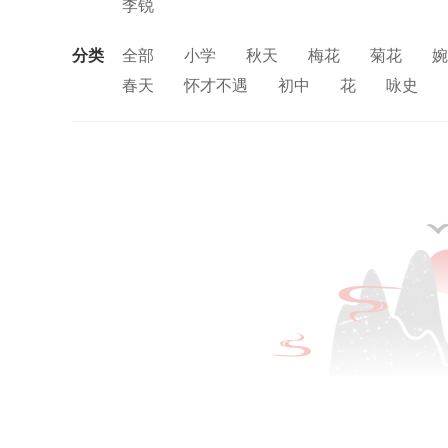
李锐
分类
全部
小学
秋天
梅花
菊花
婉
春天
怀才不遇
初中
花
咏史
思念
讽刺
友情
月亮
重阳节
中秋节
孤独
田园
忧国忧民
山
风
战争
劳动
励志
马
边塞
羁旅
悲愤