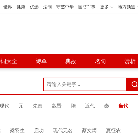
镜界
健康
优选
法制
守艺中华
国防军事
更多
地方频道
诗词大全
诗单
典故
名句
赏析
现代
元
先秦
魏晋
隋
近代
秦
当代
武
梁羽生
启功
现代无名
蔡文炳
夏征农