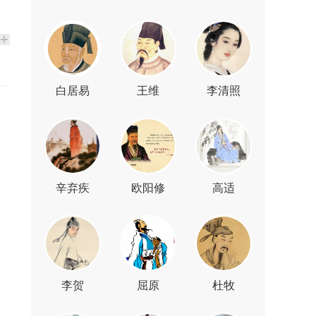
白居易
王维
李清照
辛弃疾
欧阳修
高适
李贺
屈原
杜牧