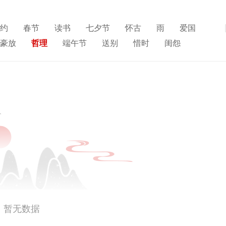
约
春节
读书
七夕节
怀古
雨
爱国
展开
豪放
哲理
端午节
送别
惜时
闺怨
寒食节
人生
赞美
悼亡
柳
高中
水
夏天
思乡
元宵节
爱情
母亲
寓理
雪
清明节
壮志难酬
冬天
老师
荷花
暂无数据