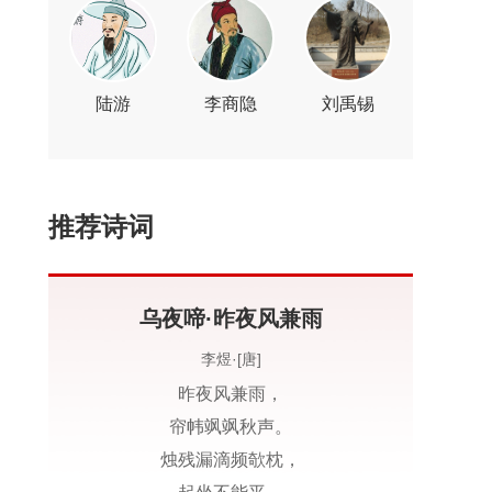
陆游
李商隐
刘禹锡
推荐诗词
乌夜啼·昨夜风兼雨
李煜·[唐]
昨夜风兼雨，
帘帏飒飒秋声。
烛残漏滴频欹枕，