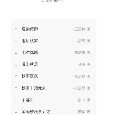
起坐不能平。
世事漫随流水，
算来一梦浮生。
醉乡路稳宜频到，
送柴侍御
-王昌龄·唐
此外不堪行。
雨后秋凉
-白居易·唐
七夕偶题
-李商隐·唐
灞上秋居
-马戴·唐
秋雨夜眠
-白居易·唐
秋雨中赠元九
-白居易·唐
采莲曲
-李白·唐
望海楼晚景五绝
-苏轼·宋