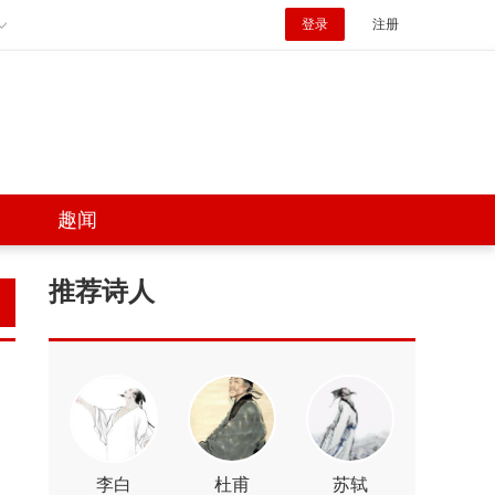
登录
注册
趣闻
推荐诗人
李白
杜甫
苏轼