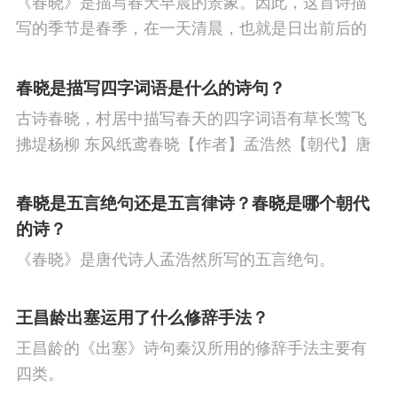
《春晓》是描写春天早晨的景象。因此，这首诗描
节
人生
寒食节
悼亡
赞美
高中
写的季节是春季，在一天清晨，也就是日出前后的
柳
中秋节
田园
忧国忧民
山水
孤
时刻。
春晓是描写四字词语是什么的诗句？
独
思乡
夏天
爱情
元宵节
母亲
古诗春晓，村居中描写春天的四字词语有草长莺飞
战争
风
寓理
劳动
励志
马
边
拂堤杨柳 东风纸鸢春晓【作者】孟浩然【朝代】唐
春眠不觉晓，处处闻啼鸟。夜来风雨声，花落知多
塞
雪
清明节
老师
冬天
壮志难
少。译文春日里贪睡不知不觉天已破晓，搅乱我酣
春晓是五言绝句还是五言律诗？春晓是哪个朝代
酬
羁旅
荷花
悲愤
眠的是那啁啾的小鸟。
的诗？
《春晓》是唐代诗人孟浩然所写的五言绝句。
王昌龄出塞运用了什么修辞手法？
王昌龄的《出塞》诗句秦汉所用的修辞手法主要有
四类。