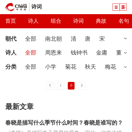
日签
诗词
首页
诗人
组合
诗词
典故
名句
朝代
全部
南北朝
清
唐
宋
汉
现代
元
先秦
魏晋
隋
近
诗人
全部
周恩来
钱钟书
金庸
董
代
秦
当代
明
辽
金
五代
两
必武
梁羽生
启功
现代无名
蔡文
分类
全部
小学
菊花
秋天
梅花
汉
炳
夏征农
李锐
婉约
春节
读书
怀古
七夕节
雨
上一页
下一页
1
0
春天
爱国
怀才不遇
初中
花
哲
最新文章
理
豪放
咏史
送别
端午节
惜时
讽刺
思念
闺怨
友情
月亮
重阳
春晓是描写什么季节什么时间？春晓是谁写的？