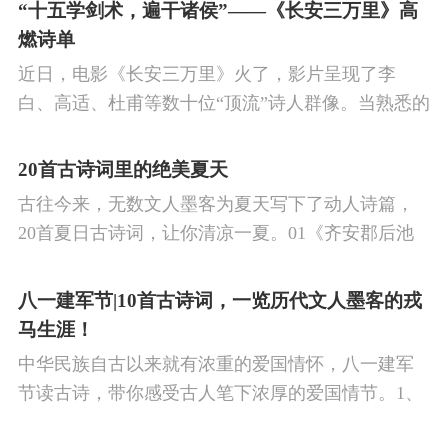
的作品中,多能体现一种慷慨激昂的向上精神,和克敌
“十五学剑术，遍干诸侯”——《长安三万里》高
制胜的强烈自信。 同时,频繁的边塞战争,也使人民不
燃诗单
堪重负,渴望和平,《出塞》正是反映了人民的这种和
近日，电影《长安三万里》火了，影片呈现了李
平愿望。
白、高适、杜甫等数十位“顶流”诗人群像。当熟悉的
唐诗在耳畔响起，很多观众直呼“血脉觉醒”，电影共
涉及48首诗词，你会背几首？快来（预）习。
20首古诗词里的绝美夏天
古往今来，无数文人墨客为夏天写下了动人诗篇，
20首夏日古诗词，让你清凉一夏。01《齐安郡后池
绝句》唐·杜牧菱透浮萍绿锦池，夏莺千啭弄蔷薇。
尽日无人看微雨，鸳鸯相对浴红衣。
八一建军节|10首古诗词，一览历代文人墨客的戎
马生涯！
中华民族自古以来就有浓重的爱国情怀，八一建军
节读古诗，带你感受古人笔下浓厚的爱国情节。1、
《破阵子·为陈同甫赋壮词以寄之》辛弃疾醉里挑灯