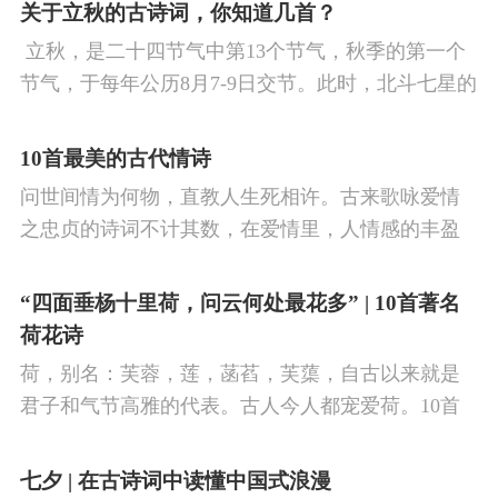
看剑，梦回吹角连营。八百里分麾下炙，五十弦翻
关于立秋的古诗词，你知道几首？
塞外声，沙场秋点兵。
​ 立秋，是二十四节气中第13个节气，秋季的第一个
节气，于每年公历8月7-9日交节。此时，北斗七星的
斗柄指向西南，太阳到达黄经135°。二十四节气反映
了四时“气”的变化，立秋是阳气渐收、阴气渐长，由
10首最美的古代情诗
阳盛逐渐转变为阴盛的节点。
问世间情为何物，直教人生死相许。古来歌咏爱情
之忠贞的诗词不计其数，在爱情里，人情感的丰盈
曼妙，谨小慎微，惆怅难解与哀怨凄美均在诗人的
笔下生辉。10首绝美的爱情古诗词，与你一起感受
“四面垂杨十里荷，问云何处最花多” | 10首著名
情之幽微，爱之可贵。
荷花诗
荷，别名：芙蓉，莲，菡萏，芙蕖，自古以来就是
君子和气节高雅的代表。古人今人都宠爱荷。10首
古诗词，带你感受文字里的荷香幽韵。1、《小池》
杨万里泉眼无声惜细流，树阴照水爱晴柔。
七夕 | 在古诗词中读懂中国式浪漫