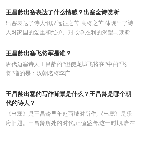
王昌龄出塞表达了什么情感？出塞全诗赏析
出塞表达了诗人慨叹远征之苦,良将之苦,体现出了诗
人对家国的爱重和维护、对战争胜利的渴望与期盼
以及对良将的信心,表达了诗人希望朝廷起任良将早
日平息边塞战争,使国家得到安宁,让人民过上安定生
王昌龄出塞飞将军是谁？
活的思想感情。
唐代边塞诗人王昌龄的“但使龙城飞将在”中的“飞
将”指的是：汉朝名将李广。
王昌龄出塞的写作背景是什么？王昌龄是哪个朝
代的诗人？
《出塞》是王昌龄早年赴西域时所作,《出塞》是乐
府旧题。王昌龄所处的时代,正值盛唐,这一时期,唐在
对外战争中屡屡取胜,全民族的自信心极强,边塞诗人