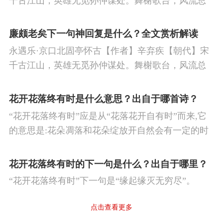
千古江山，英雄无觅孙仲谋处。舞榭歌台，风流总
被雨打风吹去。斜阳草树，寻常巷陌，人道寄奴曾
住。想当年，金戈铁马，气吞万里如虎。
廉颇老矣下一句神回复是什么？全文赏析解读
永遇乐·京口北固亭怀古【作者】辛弃疾【朝代】宋
千古江山，英雄无觅孙仲谋处。舞榭歌台，风流总
被雨打风吹去。斜阳草树，寻常巷陌，人道寄奴曾
住。想当年，金戈铁马，气吞万里如虎。
花开花落终有时是什么意思？出自于哪首诗？
“花开花落终有时”应是从“花落花开自有时”而来,它
的意思是:花朵凋落和花朵绽放开自然会有一定的时
候。
花开花落终有时的下一句是什么？出自于哪里？
“花开花落终有时”下一句是“缘起缘灭无穷尽”。
点击查看更多