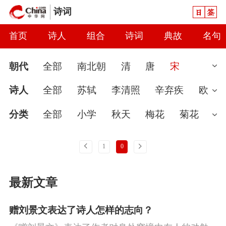
日签
诗词
首页
诗人
组合
诗词
典故
名句
朝代
全部
南北朝
清
唐
宋
汉
现代
元
先秦
魏晋
隋
近
诗人
全部
苏轼
李清照
辛弃疾
欧
代
秦
当代
明
辽
金
五代
两
阳修
陆游
范仲淹
王安石
黄庭坚
分类
全部
小学
秋天
梅花
菊花
汉
杨万里
范成大
司马光
文天祥
奚
婉约
春节
读书
七夕节
怀古
雨
上一页
下一页
1
0
岊
柳永
秦观
晏殊
岳飞
姜夔
晏
爱国
春天
怀才不遇
初中
花
咏
最新文章
几道
朱熹
周邦彦
朱淑真
叶绍翁
史
豪放
哲理
端午节
送别
惜时
苏辙
朱敦儒
蒋捷
赵恒
贺铸
林
闺怨
思念
讽刺
友情
月亮
重阳
赠刘景文表达了诗人怎样的志向？