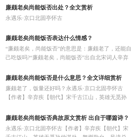
廉颇老矣尚能饭否出处？全文赏析
永遇乐·京口北固亭怀古
廉颇老矣尚能饭否表达什么情感？
“廉颇老矣，尚能饭否”的意思是：廉颇老了，还能自
己吃饭吗?“廉颇老矣，尚能饭否”出自北宋词人辛弃
疾的《永遇乐·京口北固亭怀古》，这首词写于宋宁
宗开禧元年，抒发了词人怀才不遇、壮志难酬的惆
廉颇老矣尚能饭否是什么意思？全文详细赏析
怅，也表达了词人对英雄们的追慕与缅怀。
廉颇老了，饭量还好吗？永遇乐·京口北固亭怀古
【作者】辛弃疾【朝代】宋千古江山，英雄无觅孙
仲谋处。舞榭歌台，风流总被雨打风吹去。斜阳草
树，寻常巷陌，人道寄奴曾住。想当年，金戈铁
廉颇老矣尚能饭否典故原文赏析 出自于哪篇诗？
马，气吞万里如虎。
永遇乐·京口北固亭怀古【作者】辛弃疾【朝代】宋