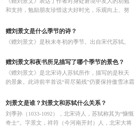
《赠刘景文》表达了作者对身处窘境中友人的劝勉
逋
吴文英
戴复古
张先
无名氏
白
节
寒食节
人生
赞美
悼亡
柳
高
和支持，勉励朋友珍惜这大好时光，乐观向上、努
玉蟾
曾巩
李之仪
苏舜钦
林升
赵
中
中秋节
孤独
田园
忧国忧民
山
力不懈，不要意志消沉、妄自菲薄。
赠刘景文是什么季节的诗？
佶
李纲
乐婉
梅尧臣
王禹偁
陈与
水
夏天
思乡
元宵节
爱情
母亲
《赠刘景文》是秋末冬初的季节。出自宋代苏轼。
义
邵雍
晁补之
张孝祥
唐琬
寓理
风
战争
劳动
励志
马
边
赠刘景文和夜书所见描写了哪个季节的景色？
塞
雪
清明节
壮志难酬
冬天
老
《赠刘景文》是北宋诗人苏轼所作，描写的是秋天
师
荷花
羁旅
悲愤
的景象。此诗前半首说“荷尽菊残”仍要保持傲雪冰霜
的气节，后半首通过“橙黄橘绿”来勉励朋友困难只是
一时，乐观向上，切莫意志消沉。
刘景文是谁？刘景文和苏轼什么关系？
刘季孙（1033-1092），北宋诗人，苏轼称其为“慷慨
奇士”。字景文，祥符（今河南开封）人，北宋大将
刘平之子。赠刘景文【宋】苏轼荷尽已无擎雨盖，