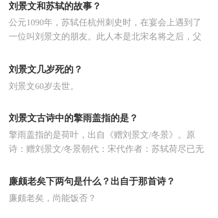
菊残犹有傲霜枝。一年好景君须记，正是橙黄橘绿
刘景文和苏轼的故事？
时。
公元1090年，苏轼任杭州刺史时，在宴会上遇到了
一位叫刘景文的朋友。此人本是北宋名将之后，父
亲在他幼年时战死沙场，兄弟早丧，孤苦无依。
刘景文几岁死的？
刘景文60岁去世。
刘景文古诗中的擎雨盖指的是？
擎雨盖指的是荷叶，出自《赠刘景文/冬景》。原
诗：赠刘景文/冬景朝代：宋代作者：苏轼荷尽已无
擎雨盖，菊残犹有傲霜枝。一年好景君须记，最是
橙黄橘绿时。
廉颇老矣下两句是什么？出自于那首诗？
廉颇老矣，尚能饭否？