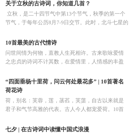
看剑，梦回吹角连营。八百里分麾下炙，五十弦翻
关于立秋的古诗词，你知道几首？
塞外声，沙场秋点兵。
​ 立秋，是二十四节气中第13个节气，秋季的第一个
节气，于每年公历8月7-9日交节。此时，北斗七星的
斗柄指向西南，太阳到达黄经135°。二十四节气反映
了四时“气”的变化，立秋是阳气渐收、阴气渐长，由
10首最美的古代情诗
阳盛逐渐转变为阴盛的节点。
问世间情为何物，直教人生死相许。古来歌咏爱情
之忠贞的诗词不计其数，在爱情里，人情感的丰盈
曼妙，谨小慎微，惆怅难解与哀怨凄美均在诗人的
笔下生辉。10首绝美的爱情古诗词，与你一起感受
“四面垂杨十里荷，问云何处最花多” | 10首著名
情之幽微，爱之可贵。
荷花诗
荷，别名：芙蓉，莲，菡萏，芙蕖，自古以来就是
君子和气节高雅的代表。古人今人都宠爱荷。10首
古诗词，带你感受文字里的荷香幽韵。1、《小池》
杨万里泉眼无声惜细流，树阴照水爱晴柔。
七夕 | 在古诗词中读懂中国式浪漫