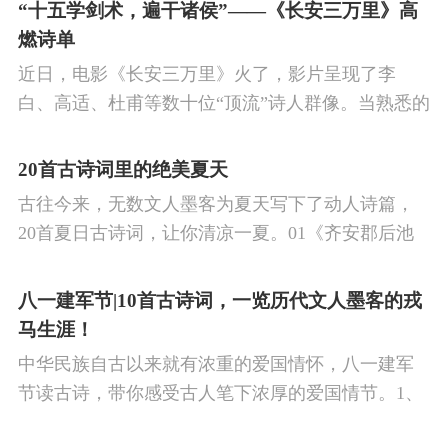
的作品中,多能体现一种慷慨激昂的向上精神,和克敌
“十五学剑术，遍干诸侯”——《长安三万里》高
制胜的强烈自信。 同时,频繁的边塞战争,也使人民不
燃诗单
堪重负,渴望和平,《出塞》正是反映了人民的这种和
近日，电影《长安三万里》火了，影片呈现了李
平愿望。
白、高适、杜甫等数十位“顶流”诗人群像。当熟悉的
唐诗在耳畔响起，很多观众直呼“血脉觉醒”，电影共
涉及48首诗词，你会背几首？快来（预）习。
20首古诗词里的绝美夏天
古往今来，无数文人墨客为夏天写下了动人诗篇，
20首夏日古诗词，让你清凉一夏。01《齐安郡后池
绝句》唐·杜牧菱透浮萍绿锦池，夏莺千啭弄蔷薇。
尽日无人看微雨，鸳鸯相对浴红衣。
八一建军节|10首古诗词，一览历代文人墨客的戎
马生涯！
中华民族自古以来就有浓重的爱国情怀，八一建军
节读古诗，带你感受古人笔下浓厚的爱国情节。1、
《破阵子·为陈同甫赋壮词以寄之》辛弃疾醉里挑灯