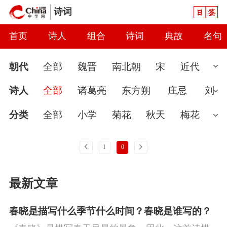
日签
诗词
首页
诗人
组合
诗词
典故
名句
朝代
全部
魏晋
南北朝
宋
近代
先秦
现代
汉
唐
元
清
当代
诗人
全部
诸葛亮
东方朔
庄忌
刘
隋
秦
明
金
辽
五代
两汉
向
分类
全部
小学
菊花
秋天
梅花
婉约
春节
读书
怀古
七夕节
雨
上一页
下一页
1
0
春天
爱国
怀才不遇
初中
花
哲
最新文章
理
豪放
咏史
送别
端午节
惜时
讽刺
思念
闺怨
友情
月亮
重阳
春晓是描写什么季节什么时间？春晓是谁写的？