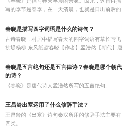
《春晓》是描写春天早晨的景象。因此，这首诗描
节
人生
寒食节
悼亡
赞美
高中
写的季节是春季，在一天清晨，也就是日出前后的
柳
中秋节
田园
忧国忧民
山水
孤
时刻。
春晓是描写四字词语是什么的诗句？
独
思乡
夏天
爱情
元宵节
母亲
古诗春晓，村居中描写春天的四字词语有草长莺飞
战争
风
寓理
劳动
励志
马
边
拂堤杨柳 东风纸鸢春晓【作者】孟浩然【朝代】唐
春眠不觉晓，处处闻啼鸟。夜来风雨声，花落知多
塞
雪
清明节
老师
冬天
壮志难
少。译文春日里贪睡不知不觉天已破晓，搅乱我酣
春晓是五言绝句还是五言律诗？春晓是哪个朝代
酬
羁旅
荷花
悲愤
眠的是那啁啾的小鸟。
的诗？
《春晓》是唐代诗人孟浩然所写的五言绝句。
王昌龄出塞运用了什么修辞手法？
王昌龄的《出塞》诗句秦汉所用的修辞手法主要有
四类。