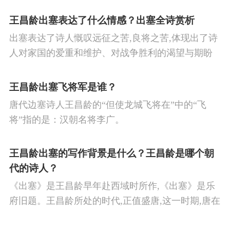
王昌龄出塞表达了什么情感？出塞全诗赏析
出塞表达了诗人慨叹远征之苦,良将之苦,体现出了诗
人对家国的爱重和维护、对战争胜利的渴望与期盼
以及对良将的信心,表达了诗人希望朝廷起任良将早
日平息边塞战争,使国家得到安宁,让人民过上安定生
王昌龄出塞飞将军是谁？
活的思想感情。
唐代边塞诗人王昌龄的“但使龙城飞将在”中的“飞
将”指的是：汉朝名将李广。
王昌龄出塞的写作背景是什么？王昌龄是哪个朝
代的诗人？
《出塞》是王昌龄早年赴西域时所作,《出塞》是乐
府旧题。王昌龄所处的时代,正值盛唐,这一时期,唐在
对外战争中屡屡取胜,全民族的自信心极强,边塞诗人