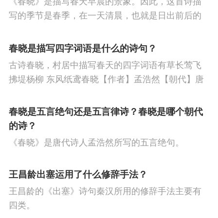
《春晓》是描写春天早晨的景象。因此，这首诗描
节
寒食节
人生
赞美
悼亡
柳
高
写的季节是春季，在一天清晨，也就是日出前后的
中
中秋节
孤独
田园
忧国忧民
山
时刻。
春晓是描写四字词语是什么的诗句？
水
夏天
思乡
元宵节
爱情
母亲
古诗春晓，村居中描写春天的四字词语有草长莺飞
寓理
风
战争
劳动
励志
马
边
拂堤杨柳 东风纸鸢春晓【作者】孟浩然【朝代】唐
春眠不觉晓，处处闻啼鸟。夜来风雨声，花落知多
塞
雪
清明节
壮志难酬
冬天
老
少。译文春日里贪睡不知不觉天已破晓，搅乱我酣
春晓是五言绝句还是五言律诗？春晓是哪个朝代
师
荷花
羁旅
悲愤
眠的是那啁啾的小鸟。
的诗？
《春晓》是唐代诗人孟浩然所写的五言绝句。
王昌龄出塞运用了什么修辞手法？
王昌龄的《出塞》诗句秦汉所用的修辞手法主要有
四类。