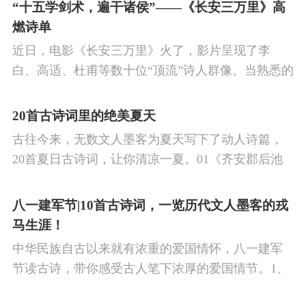
的作品中,多能体现一种慷慨激昂的向上精神,和克敌
“十五学剑术，遍干诸侯”——《长安三万里》高
制胜的强烈自信。 同时,频繁的边塞战争,也使人民不
燃诗单
堪重负,渴望和平,《出塞》正是反映了人民的这种和
近日，电影《长安三万里》火了，影片呈现了李
平愿望。
白、高适、杜甫等数十位“顶流”诗人群像。当熟悉的
唐诗在耳畔响起，很多观众直呼“血脉觉醒”，电影共
涉及48首诗词，你会背几首？快来（预）习。
20首古诗词里的绝美夏天
古往今来，无数文人墨客为夏天写下了动人诗篇，
20首夏日古诗词，让你清凉一夏。01《齐安郡后池
绝句》唐·杜牧菱透浮萍绿锦池，夏莺千啭弄蔷薇。
尽日无人看微雨，鸳鸯相对浴红衣。
八一建军节|10首古诗词，一览历代文人墨客的戎
马生涯！
中华民族自古以来就有浓重的爱国情怀，八一建军
节读古诗，带你感受古人笔下浓厚的爱国情节。1、
《破阵子·为陈同甫赋壮词以寄之》辛弃疾醉里挑灯