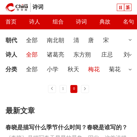
日签
诗词
首页
诗人
组合
诗词
典故
名句
朝代
全部
南北朝
清
唐
宋
汉
现代
元
先秦
魏晋
隋
近
诗人
全部
诸葛亮
东方朔
庄忌
刘
代
秦
当代
明
辽
金
五代
两
向
分类
全部
小学
秋天
梅花
菊花
汉
婉约
春节
读书
七夕节
怀古
雨
上一页
下一页
1
0
爱国
春天
怀才不遇
初中
花
咏
最新文章
史
豪放
哲理
端午节
送别
惜时
闺怨
思念
讽刺
友情
月亮
重阳
春晓是描写什么季节什么时间？春晓是谁写的？