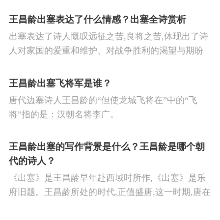
王昌龄出塞表达了什么情感？出塞全诗赏析
出塞表达了诗人慨叹远征之苦,良将之苦,体现出了诗
人对家国的爱重和维护、对战争胜利的渴望与期盼
以及对良将的信心,表达了诗人希望朝廷起任良将早
日平息边塞战争,使国家得到安宁,让人民过上安定生
王昌龄出塞飞将军是谁？
活的思想感情。
唐代边塞诗人王昌龄的“但使龙城飞将在”中的“飞
将”指的是：汉朝名将李广。
王昌龄出塞的写作背景是什么？王昌龄是哪个朝
代的诗人？
《出塞》是王昌龄早年赴西域时所作,《出塞》是乐
府旧题。王昌龄所处的时代,正值盛唐,这一时期,唐在
对外战争中屡屡取胜,全民族的自信心极强,边塞诗人