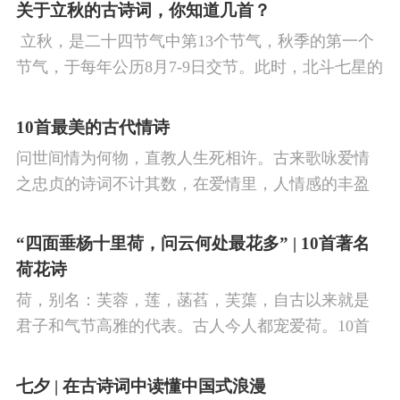
看剑，梦回吹角连营。八百里分麾下炙，五十弦翻
关于立秋的古诗词，你知道几首？
塞外声，沙场秋点兵。
​ 立秋，是二十四节气中第13个节气，秋季的第一个
节气，于每年公历8月7-9日交节。此时，北斗七星的
斗柄指向西南，太阳到达黄经135°。二十四节气反映
了四时“气”的变化，立秋是阳气渐收、阴气渐长，由
10首最美的古代情诗
阳盛逐渐转变为阴盛的节点。
问世间情为何物，直教人生死相许。古来歌咏爱情
之忠贞的诗词不计其数，在爱情里，人情感的丰盈
曼妙，谨小慎微，惆怅难解与哀怨凄美均在诗人的
笔下生辉。10首绝美的爱情古诗词，与你一起感受
“四面垂杨十里荷，问云何处最花多” | 10首著名
情之幽微，爱之可贵。
荷花诗
荷，别名：芙蓉，莲，菡萏，芙蕖，自古以来就是
君子和气节高雅的代表。古人今人都宠爱荷。10首
古诗词，带你感受文字里的荷香幽韵。1、《小池》
杨万里泉眼无声惜细流，树阴照水爱晴柔。
七夕 | 在古诗词中读懂中国式浪漫