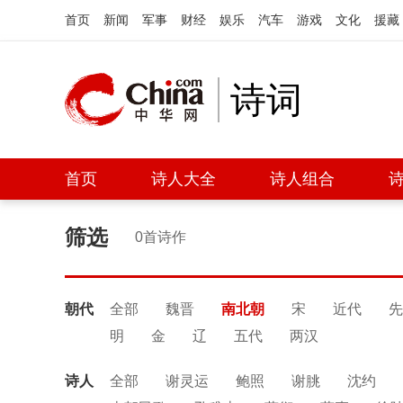
首页
新闻
军事
财经
娱乐
汽车
游戏
文化
援藏
诗词
首页
诗人大全
诗人组合
筛选
0首诗作
朝代
全部
魏晋
南北朝
宋
近代
先
明
金
辽
五代
两汉
诗人
全部
谢灵运
鲍照
谢朓
沈约