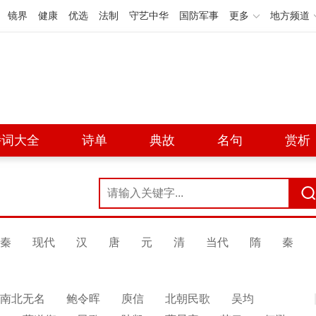
镜界
健康
优选
法制
守艺中华
国防军事
更多
地方频道
诗词大全
诗单
典故
名句
赏析
秦
现代
汉
唐
元
清
当代
隋
秦
南北无名
鲍令晖
庾信
北朝民歌
吴均
展开