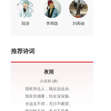
陆游
李商隐
刘禹锡
推荐诗词
乌夜啼·昨夜风兼雨
李煜·[唐]
昨夜风兼雨，
帘帏飒飒秋声。
烛残漏滴频欹枕，