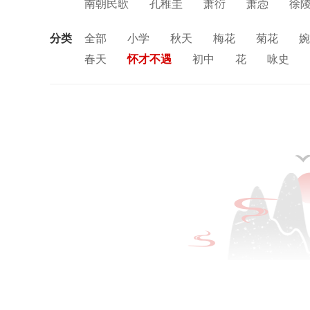
南朝民歌
孔稚圭
萧衍
萧悫
徐
刘昶
江淹
刘裕
柳恽
汤惠休
分类
全部
小学
秋天
梅花
菊花
婉
王台卿
魏胡太后
吴迈远
谢庄
春天
怀才不遇
初中
花
咏史
朱超
张融
谢燮
苏蕙
谢惠连
思念
讽刺
友情
月亮
重阳节
中秋节
孤独
田园
忧国忧民
山
风
战争
劳动
励志
马
边塞
羁旅
悲愤