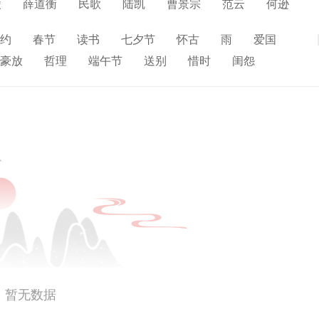
陵
薛道衡
民歌
陆凯
曹景宗
范云
何逊
陶宏景
王褒
王融
王籍
王僧孺
韦鼎
约
春节
读书
七夕节
怀古
雨
爱国
展开
邢邵
颜延之
徐勉
颜之推
阴铿
庾肩吾
豪放
哲理
端午节
送别
惜时
闺怨
孔稚珪
张正见
寒食节
人生
赞美
悼亡
柳
高中
水
夏天
思乡
元宵节
爱情
母亲
寓理
雪
清明节
壮志难酬
冬天
老师
荷花
暂无数据