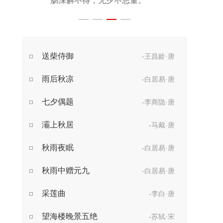
起坐不能平。
世事漫随流水，
算来一梦浮生。
醉乡路稳宜频到，
送柴侍御
-王昌龄·唐
此外不堪行。
雨后秋凉
-白居易·唐
七夕偶题
-李商隐·唐
灞上秋居
-马戴·唐
秋雨夜眠
-白居易·唐
秋雨中赠元九
-白居易·唐
采莲曲
-李白·唐
望海楼晚景五绝
-苏轼·宋