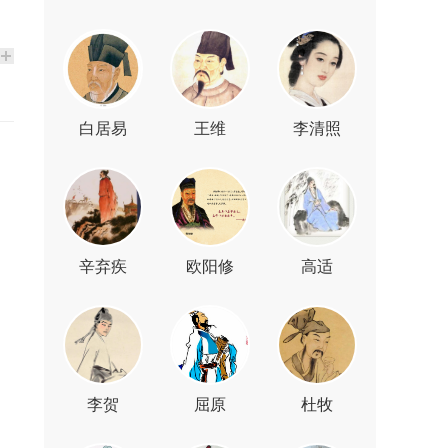
白居易
王维
李清照
辛弃疾
欧阳修
高适
李贺
屈原
杜牧