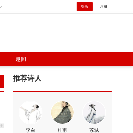
登录
注册
趣闻
推荐诗人
李白
杜甫
苏轼