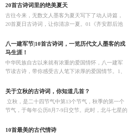
涉及48首诗词，你会背几首？快来（预）习。
20首古诗词里的绝美夏天
古往今来，无数文人墨客为夏天写下了动人诗篇，
20首夏日古诗词，让你清凉一夏。01《齐安郡后池
绝句》唐·杜牧菱透浮萍绿锦池，夏莺千啭弄蔷薇。
尽日无人看微雨，鸳鸯相对浴红衣。
八一建军节|10首古诗词，一览历代文人墨客的戎
马生涯！
中华民族自古以来就有浓重的爱国情怀，八一建军
节读古诗，带你感受古人笔下浓厚的爱国情节。1、
《破阵子·为陈同甫赋壮词以寄之》辛弃疾醉里挑灯
看剑，梦回吹角连营。八百里分麾下炙，五十弦翻
关于立秋的古诗词，你知道几首？
塞外声，沙场秋点兵。
​ 立秋，是二十四节气中第13个节气，秋季的第一个
节气，于每年公历8月7-9日交节。此时，北斗七星的
斗柄指向西南，太阳到达黄经135°。二十四节气反映
了四时“气”的变化，立秋是阳气渐收、阴气渐长，由
10首最美的古代情诗