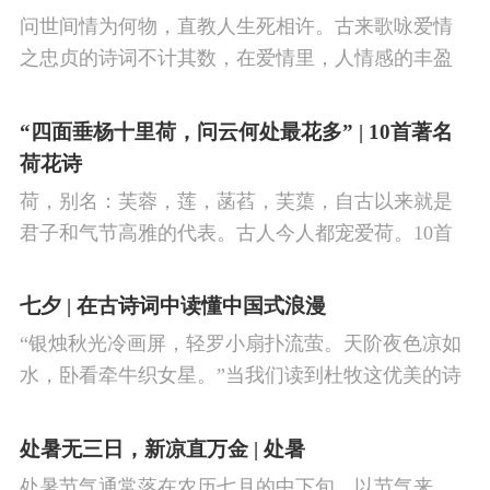
阳盛逐渐转变为阴盛的节点。
问世间情为何物，直教人生死相许。古来歌咏爱情
之忠贞的诗词不计其数，在爱情里，人情感的丰盈
曼妙，谨小慎微，惆怅难解与哀怨凄美均在诗人的
笔下生辉。10首绝美的爱情古诗词，与你一起感受
“四面垂杨十里荷，问云何处最花多” | 10首著名
情之幽微，爱之可贵。
荷花诗
荷，别名：芙蓉，莲，菡萏，芙蕖，自古以来就是
君子和气节高雅的代表。古人今人都宠爱荷。10首
古诗词，带你感受文字里的荷香幽韵。1、《小池》
杨万里泉眼无声惜细流，树阴照水爱晴柔。
七夕 | 在古诗词中读懂中国式浪漫
“银烛秋光冷画屏，轻罗小扇扑流萤。天阶夜色凉如
水，卧看牵牛织女星。”当我们读到杜牧这优美的诗
句，自然就想起牛郎织女鹊桥相会的动人传说。“迢
迢牵牛星，皎皎河汉女。
处暑无三日，新凉直万金 | 处暑
处暑节气通常落在农历七月的中下旬，以节气来