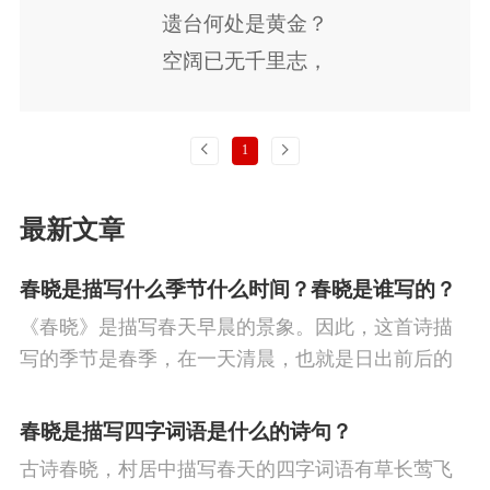
学瓒
恽代英
杨匏安
古公鲁
何叔
节
人生
寒食节
悼亡
赞美
高中
遗台何处是黄金？
空阔已无千里志，
衡
张剑珍
邓中夏
陈松山
刘伯坚
柳
中秋节
田园
忧国忧民
山水
孤
驰驱枉抱百年心。
黄治峰
许晓轩
刘振美
任锐
高波
独
思乡
夏天
爱情
元宵节
母亲
夕阳山影自萧森。
上一页
下一页
1
余文涵
孙中山
汪精卫
朱孝臧
郑文
战争
风
寓理
劳动
励志
马
边
焯
陈洵
王鹏运
冯煦
塞
雪
清明节
老师
冬天
壮志难
最新文章
酬
羁旅
荷花
悲愤
春晓是描写什么季节什么时间？春晓是谁写的？
《春晓》是描写春天早晨的景象。因此，这首诗描
写的季节是春季，在一天清晨，也就是日出前后的
时刻。
春晓是描写四字词语是什么的诗句？
古诗春晓，村居中描写春天的四字词语有草长莺飞