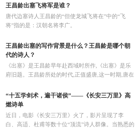
日平息边塞战争,使国家得到安宁,让人民过上安定生
王昌龄出塞飞将军是谁？
活的思想感情。
唐代边塞诗人王昌龄的“但使龙城飞将在”中的“飞
将”指的是：汉朝名将李广。
王昌龄出塞的写作背景是什么？王昌龄是哪个朝
代的诗人？
《出塞》是王昌龄早年赴西域时所作,《出塞》是乐
府旧题。王昌龄所处的时代,正值盛唐,这一时期,唐在
对外战争中屡屡取胜,全民族的自信心极强,边塞诗人
的作品中,多能体现一种慷慨激昂的向上精神,和克敌
“十五学剑术，遍干诸侯”——《长安三万里》高
制胜的强烈自信。 同时,频繁的边塞战争,也使人民不
燃诗单
堪重负,渴望和平,《出塞》正是反映了人民的这种和
近日，电影《长安三万里》火了，影片呈现了李
平愿望。
白、高适、杜甫等数十位“顶流”诗人群像。当熟悉的
唐诗在耳畔响起，很多观众直呼“血脉觉醒”，电影共