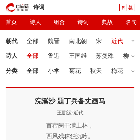
日签
诗词
首页
诗人
组合
诗词
典故
名句
朝代
全部
魏晋
南北朝
宋
近代
先秦
现代
汉
唐
元
清
当代
诗人
全部
鲁迅
王国维
苏曼殊
柳
隋
秦
明
金
辽
五代
两汉
亚子
秋瑾
况周颐
吉鸿昌
弘一
夏
分类
全部
小学
菊花
秋天
梅花
明翰
章炳麟
陈三立
赵熙
丘逢甲
婉约
春节
读书
怀古
七夕节
雨
马君武
樊增祥
郑孝胥
瞿秋白
杨
春天
爱国
怀才不遇
初中
花
哲
浣溪沙 题丁兵备丈画马
王鹏运·近代
超
欧阳梅生
周文雍
占谷堂
蔡济
理
豪放
咏史
送别
端午节
惜时
苜蓿阑干满上林，
黄
李大钊
蔡和森
熊亨瀚
魏嫲
罗
讽刺
思念
闺怨
友情
月亮
重阳
西风残秣独沉吟。