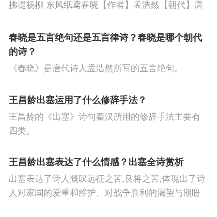
拂堤杨柳 东风纸鸢春晓【作者】孟浩然【朝代】唐
春眠不觉晓，处处闻啼鸟。夜来风雨声，花落知多
少。译文春日里贪睡不知不觉天已破晓，搅乱我酣
春晓是五言绝句还是五言律诗？春晓是哪个朝代
眠的是那啁啾的小鸟。
的诗？
《春晓》是唐代诗人孟浩然所写的五言绝句。
王昌龄出塞运用了什么修辞手法？
王昌龄的《出塞》诗句秦汉所用的修辞手法主要有
四类。
王昌龄出塞表达了什么情感？出塞全诗赏析
出塞表达了诗人慨叹远征之苦,良将之苦,体现出了诗
人对家国的爱重和维护、对战争胜利的渴望与期盼
以及对良将的信心,表达了诗人希望朝廷起任良将早