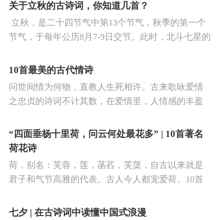
看剑，梦回吹角连营。八百里分麾下炙，五十弦翻
关于立秋的古诗词，你知道几首？
塞外声，沙场秋点兵。
​ 立秋，是二十四节气中第13个节气，秋季的第一个
节气，于每年公历8月7-9日交节。此时，北斗七星的
斗柄指向西南，太阳到达黄经135°。二十四节气反映
了四时“气”的变化，立秋是阳气渐收、阴气渐长，由
10首最美的古代情诗
阳盛逐渐转变为阴盛的节点。
问世间情为何物，直教人生死相许。古来歌咏爱情
之忠贞的诗词不计其数，在爱情里，人情感的丰盈
曼妙，谨小慎微，惆怅难解与哀怨凄美均在诗人的
笔下生辉。10首绝美的爱情古诗词，与你一起感受
“四面垂杨十里荷，问云何处最花多” | 10首著名
情之幽微，爱之可贵。
荷花诗
荷，别名：芙蓉，莲，菡萏，芙蕖，自古以来就是
君子和气节高雅的代表。古人今人都宠爱荷。10首
古诗词，带你感受文字里的荷香幽韵。1、《小池》
杨万里泉眼无声惜细流，树阴照水爱晴柔。
七夕 | 在古诗词中读懂中国式浪漫