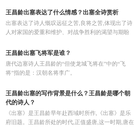
王昌龄出塞表达了什么情感？出塞全诗赏析
出塞表达了诗人慨叹远征之苦,良将之苦,体现出了诗
人对家国的爱重和维护、对战争胜利的渴望与期盼
以及对良将的信心,表达了诗人希望朝廷起任良将早
日平息边塞战争,使国家得到安宁,让人民过上安定生
王昌龄出塞飞将军是谁？
活的思想感情。
唐代边塞诗人王昌龄的“但使龙城飞将在”中的“飞
将”指的是：汉朝名将李广。
王昌龄出塞的写作背景是什么？王昌龄是哪个朝
代的诗人？
《出塞》是王昌龄早年赴西域时所作,《出塞》是乐
府旧题。王昌龄所处的时代,正值盛唐,这一时期,唐在
对外战争中屡屡取胜,全民族的自信心极强,边塞诗人