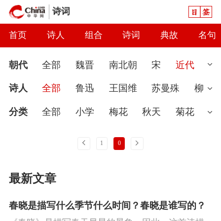
日签
诗词
首页
诗人
组合
诗词
典故
名句
朝代
全部
魏晋
南北朝
宋
近代
先秦
现代
汉
唐
元
清
当代
诗人
全部
鲁迅
王国维
苏曼殊
柳
隋
秦
明
金
辽
五代
两汉
亚子
秋瑾
况周颐
吉鸿昌
弘一
夏
分类
全部
小学
梅花
秋天
菊花
明翰
章炳麟
陈三立
赵熙
樊增祥
婉约
春节
读书
怀古
七夕节
雨
上一页
下一页
1
0
丘逢甲
郑孝胥
马君武
瞿秋白
欧阳梅
怀才不遇
春天
爱国
花
初中
哲
最新文章
生
杨超
蔡济黄
李大钊
蔡和森
占
理
咏史
豪放
送别
端午节
惜时
谷堂
周文雍
熊亨瀚
罗学瓒
恽代
闺怨
讽刺
思念
友情
月亮
寒食
春晓是描写什么季节什么时间？春晓是谁写的？