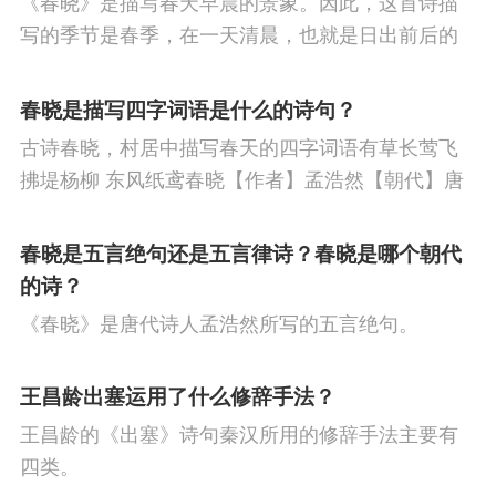
《春晓》是描写春天早晨的景象。因此，这首诗描
英
杨匏安
魏嫲
古公鲁
刘伯坚
何
节
重阳节
人生
悼亡
赞美
柳
高
写的季节是春季，在一天清晨，也就是日出前后的
叔衡
陈松山
黄治峰
张剑珍
邓中
中
中秋节
忧国忧民
山水
孤独
田
时刻。
春晓是描写四字词语是什么的诗句？
夏
许晓轩
高波
任锐
余文涵
孙中
园
思乡
夏天
爱情
元宵节
母亲
古诗春晓，村居中描写春天的四字词语有草长莺飞
山
刘振美
汪精卫
朱孝臧
陈洵
郑
寓理
战争
劳动
风
励志
马
边
拂堤杨柳 东风纸鸢春晓【作者】孟浩然【朝代】唐
春眠不觉晓，处处闻啼鸟。夜来风雨声，花落知多
文焯
冯煦
王鹏运
塞
雪
清明节
老师
壮志难酬
冬
少。译文春日里贪睡不知不觉天已破晓，搅乱我酣
春晓是五言绝句还是五言律诗？春晓是哪个朝代
天
羁旅
荷花
悲愤
眠的是那啁啾的小鸟。
的诗？
《春晓》是唐代诗人孟浩然所写的五言绝句。
王昌龄出塞运用了什么修辞手法？
王昌龄的《出塞》诗句秦汉所用的修辞手法主要有
四类。