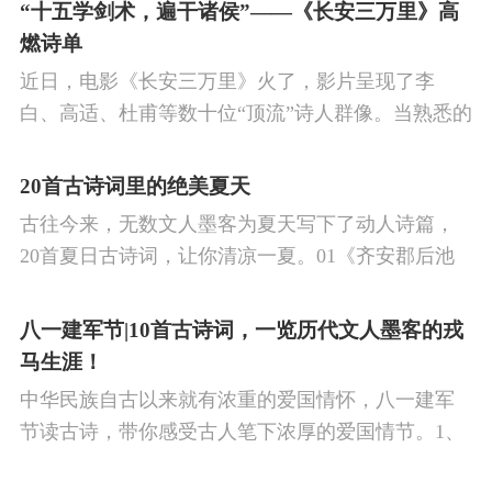
的作品中,多能体现一种慷慨激昂的向上精神,和克敌
“十五学剑术，遍干诸侯”——《长安三万里》高
制胜的强烈自信。 同时,频繁的边塞战争,也使人民不
燃诗单
堪重负,渴望和平,《出塞》正是反映了人民的这种和
近日，电影《长安三万里》火了，影片呈现了李
平愿望。
白、高适、杜甫等数十位“顶流”诗人群像。当熟悉的
唐诗在耳畔响起，很多观众直呼“血脉觉醒”，电影共
涉及48首诗词，你会背几首？快来（预）习。
20首古诗词里的绝美夏天
古往今来，无数文人墨客为夏天写下了动人诗篇，
20首夏日古诗词，让你清凉一夏。01《齐安郡后池
绝句》唐·杜牧菱透浮萍绿锦池，夏莺千啭弄蔷薇。
尽日无人看微雨，鸳鸯相对浴红衣。
八一建军节|10首古诗词，一览历代文人墨客的戎
马生涯！
中华民族自古以来就有浓重的爱国情怀，八一建军
节读古诗，带你感受古人笔下浓厚的爱国情节。1、
《破阵子·为陈同甫赋壮词以寄之》辛弃疾醉里挑灯