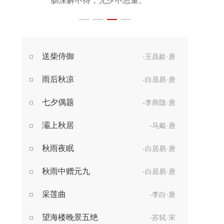
起坐不能平。
世事漫随流水，
算来一梦浮生。
醉乡路稳宜频到，
送柴侍御
-王昌龄·唐
此外不堪行。
雨后秋凉
-白居易·唐
七夕偶题
-李商隐·唐
灞上秋居
-马戴·唐
秋雨夜眠
-白居易·唐
秋雨中赠元九
-白居易·唐
采莲曲
-李白·唐
望海楼晚景五绝
-苏轼·宋