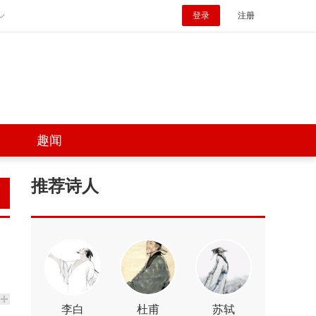
登录
注册
趣闻
推荐诗人
李白
杜甫
苏轼