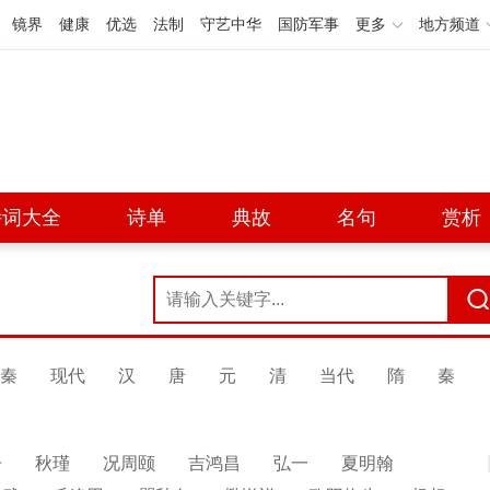
镜界
健康
优选
法制
守艺中华
国防军事
更多
地方频道
诗词大全
诗单
典故
名句
赏析
秦
现代
汉
唐
元
清
当代
隋
秦
子
秋瑾
况周颐
吉鸿昌
弘一
夏明翰
展开