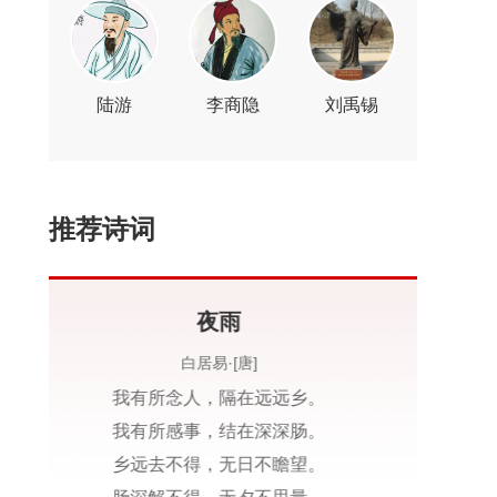
陆游
李商隐
刘禹锡
推荐诗词
乌夜啼·昨夜风兼雨
李煜·[唐]
昨夜风兼雨，
帘帏飒飒秋声。
烛残漏滴频欹枕，