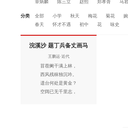
章炳麟
陈三立
赵熙
郑孝胥
马
占谷堂
李大钊
蔡和森
蔡济黄
分类
全部
小学
秋天
梅花
菊花
婉
古公鲁
魏嫲
邓中夏
黄治峰
张
春天
怀才不遇
初中
花
咏史
许晓轩
刘振美
余文涵
高波
汪
思念
讽刺
友情
月亮
重阳节
中秋节
孤独
田园
忧国忧民
山
浣溪沙 题丁兵备丈画马
风
战争
劳动
励志
马
边塞
王鹏运·近代
羁旅
悲愤
苜蓿阑干满上林，
西风残秣独沉吟。
遗台何处是黄金？
空阔已无千里志，
驰驱枉抱百年心。
夕阳山影自萧森。