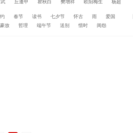
君武
丘逢甲
瞿秋白
樊增祥
欧阳梅生
杨超
周文雍
熊亨瀚
罗学瓒
杨匏安
恽代英
约
春节
读书
七夕节
怀古
雨
爱国
展开
剑珍
刘伯坚
何叔衡
陈松山
孙中山
任锐
豪放
哲理
端午节
送别
惜时
闺怨
精卫
陈洵
郑文焯
朱孝臧
冯煦
王鹏运
寒食节
人生
赞美
悼亡
柳
高中
水
夏天
思乡
元宵节
爱情
母亲
寓理
雪
清明节
壮志难酬
冬天
老师
荷花