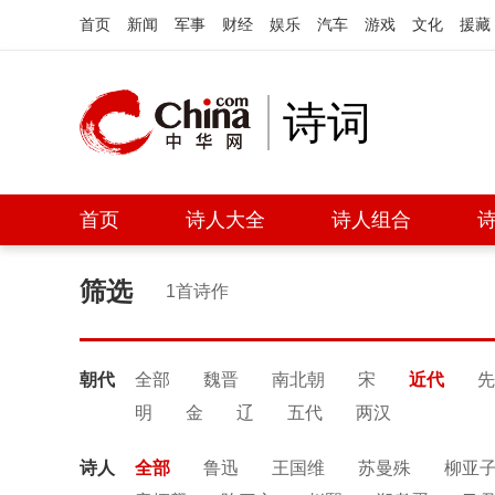
首页
新闻
军事
财经
娱乐
汽车
游戏
文化
援藏
诗词
首页
诗人大全
诗人组合
筛选
1首诗作
朝代
全部
魏晋
南北朝
宋
近代
先
明
金
辽
五代
两汉
诗人
全部
鲁迅
王国维
苏曼殊
柳亚