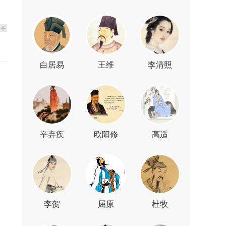
白居易
王维
李清照
辛弃疾
欧阳修
高适
李贺
屈原
杜牧