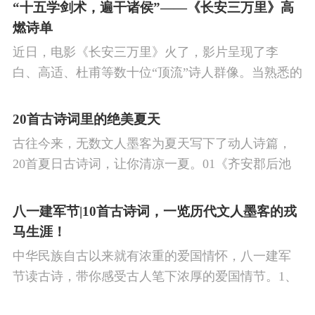
的作品中,多能体现一种慷慨激昂的向上精神,和克敌
“十五学剑术，遍干诸侯”——《长安三万里》高
制胜的强烈自信。 同时,频繁的边塞战争,也使人民不
燃诗单
堪重负,渴望和平,《出塞》正是反映了人民的这种和
近日，电影《长安三万里》火了，影片呈现了李
平愿望。
白、高适、杜甫等数十位“顶流”诗人群像。当熟悉的
唐诗在耳畔响起，很多观众直呼“血脉觉醒”，电影共
涉及48首诗词，你会背几首？快来（预）习。
20首古诗词里的绝美夏天
古往今来，无数文人墨客为夏天写下了动人诗篇，
20首夏日古诗词，让你清凉一夏。01《齐安郡后池
绝句》唐·杜牧菱透浮萍绿锦池，夏莺千啭弄蔷薇。
尽日无人看微雨，鸳鸯相对浴红衣。
八一建军节|10首古诗词，一览历代文人墨客的戎
马生涯！
中华民族自古以来就有浓重的爱国情怀，八一建军
节读古诗，带你感受古人笔下浓厚的爱国情节。1、
《破阵子·为陈同甫赋壮词以寄之》辛弃疾醉里挑灯