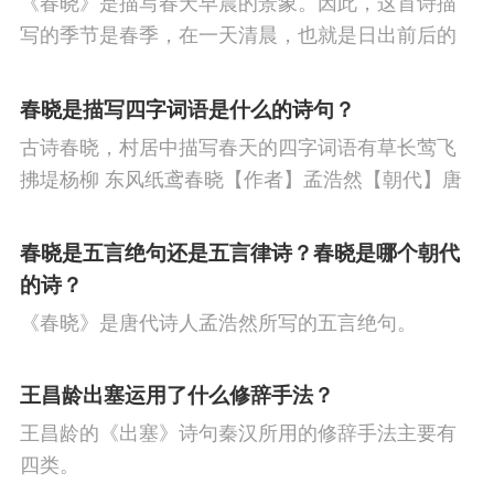
《春晓》是描写春天早晨的景象。因此，这首诗描
节
重阳节
人生
悼亡
赞美
柳
高
写的季节是春季，在一天清晨，也就是日出前后的
中
中秋节
忧国忧民
山水
孤独
田
时刻。
春晓是描写四字词语是什么的诗句？
园
思乡
夏天
爱情
元宵节
母亲
古诗春晓，村居中描写春天的四字词语有草长莺飞
寓理
战争
劳动
风
励志
马
边
拂堤杨柳 东风纸鸢春晓【作者】孟浩然【朝代】唐
春眠不觉晓，处处闻啼鸟。夜来风雨声，花落知多
塞
雪
清明节
老师
壮志难酬
冬
少。译文春日里贪睡不知不觉天已破晓，搅乱我酣
春晓是五言绝句还是五言律诗？春晓是哪个朝代
天
羁旅
荷花
悲愤
眠的是那啁啾的小鸟。
的诗？
《春晓》是唐代诗人孟浩然所写的五言绝句。
王昌龄出塞运用了什么修辞手法？
王昌龄的《出塞》诗句秦汉所用的修辞手法主要有
四类。