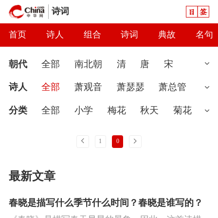
日签
诗词
首页
诗人
组合
诗词
典故
名句
朝代
全部
南北朝
清
唐
宋
汉
现代
元
先秦
魏晋
隋
近
诗人
全部
萧观音
萧瑟瑟
萧总管
代
秦
当代
明
辽
金
五代
两
耶律隆绪
耶律倍
耶律洪基
寺公大师
分类
全部
小学
梅花
秋天
菊花
汉
辽无名氏
婉约
春节
读书
怀古
七夕节
雨
上一页
下一页
1
0
怀才不遇
春天
爱国
花
初中
哲
最新文章
理
咏史
豪放
送别
端午节
惜时
闺怨
讽刺
思念
友情
月亮
寒食
春晓是描写什么季节什么时间？春晓是谁写的？