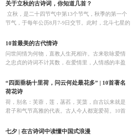
看剑，梦回吹角连营。八百里分麾下炙，五十弦翻
关于立秋的古诗词，你知道几首？
塞外声，沙场秋点兵。
​ 立秋，是二十四节气中第13个节气，秋季的第一个
节气，于每年公历8月7-9日交节。此时，北斗七星的
斗柄指向西南，太阳到达黄经135°。二十四节气反映
了四时“气”的变化，立秋是阳气渐收、阴气渐长，由
10首最美的古代情诗
阳盛逐渐转变为阴盛的节点。
问世间情为何物，直教人生死相许。古来歌咏爱情
之忠贞的诗词不计其数，在爱情里，人情感的丰盈
曼妙，谨小慎微，惆怅难解与哀怨凄美均在诗人的
笔下生辉。10首绝美的爱情古诗词，与你一起感受
“四面垂杨十里荷，问云何处最花多” | 10首著名
情之幽微，爱之可贵。
荷花诗
荷，别名：芙蓉，莲，菡萏，芙蕖，自古以来就是
君子和气节高雅的代表。古人今人都宠爱荷。10首
古诗词，带你感受文字里的荷香幽韵。1、《小池》
杨万里泉眼无声惜细流，树阴照水爱晴柔。
七夕 | 在古诗词中读懂中国式浪漫