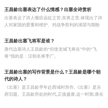
王昌龄出塞表达了什么情感？出塞全诗赏析
出塞表达了诗人慨叹远征之苦,良将之苦,体现出了诗
人对家国的爱重和维护、对战争胜利的渴望与期盼
以及对良将的信心,表达了诗人希望朝廷起任良将早
日平息边塞战争,使国家得到安宁,让人民过上安定生
王昌龄出塞飞将军是谁？
活的思想感情。
唐代边塞诗人王昌龄的“但使龙城飞将在”中的“飞
将”指的是：汉朝名将李广。
王昌龄出塞的写作背景是什么？王昌龄是哪个朝
代的诗人？
《出塞》是王昌龄早年赴西域时所作,《出塞》是乐
府旧题。王昌龄所处的时代,正值盛唐,这一时期,唐在
对外战争中屡屡取胜,全民族的自信心极强,边塞诗人