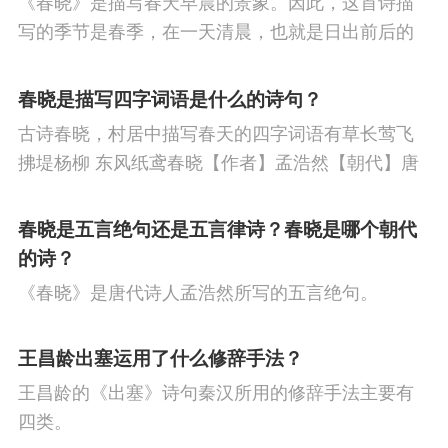
《春晓》是描写春天早晨的景象。因此，这首诗描
节
寒食节
人生
赞美
悼亡
柳
高
写的季节是春季，在一天清晨，也就是日出前后的
中
中秋节
孤独
田园
忧国忧民
山
时刻。
春晓是描写四字词语是什么的诗句？
水
夏天
思乡
元宵节
爱情
母亲
古诗春晓，村居中描写春天的四字词语有草长莺飞
寓理
风
战争
劳动
励志
马
边
拂堤杨柳 东风纸鸢春晓【作者】孟浩然【朝代】唐
春眠不觉晓，处处闻啼鸟。夜来风雨声，花落知多
塞
雪
清明节
壮志难酬
冬天
老
少。译文春日里贪睡不知不觉天已破晓，搅乱我酣
春晓是五言绝句还是五言律诗？春晓是哪个朝代
师
荷花
羁旅
悲愤
眠的是那啁啾的小鸟。
的诗？
《春晓》是唐代诗人孟浩然所写的五言绝句。
王昌龄出塞运用了什么修辞手法？
王昌龄的《出塞》诗句秦汉所用的修辞手法主要有
四类。