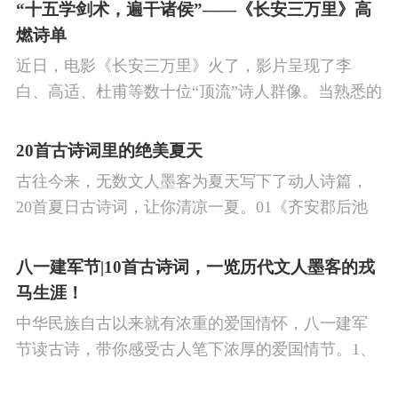
的作品中,多能体现一种慷慨激昂的向上精神,和克敌
“十五学剑术，遍干诸侯”——《长安三万里》高
制胜的强烈自信。 同时,频繁的边塞战争,也使人民不
燃诗单
堪重负,渴望和平,《出塞》正是反映了人民的这种和
近日，电影《长安三万里》火了，影片呈现了李
平愿望。
白、高适、杜甫等数十位“顶流”诗人群像。当熟悉的
唐诗在耳畔响起，很多观众直呼“血脉觉醒”，电影共
涉及48首诗词，你会背几首？快来（预）习。
20首古诗词里的绝美夏天
古往今来，无数文人墨客为夏天写下了动人诗篇，
20首夏日古诗词，让你清凉一夏。01《齐安郡后池
绝句》唐·杜牧菱透浮萍绿锦池，夏莺千啭弄蔷薇。
尽日无人看微雨，鸳鸯相对浴红衣。
八一建军节|10首古诗词，一览历代文人墨客的戎
马生涯！
中华民族自古以来就有浓重的爱国情怀，八一建军
节读古诗，带你感受古人笔下浓厚的爱国情节。1、
《破阵子·为陈同甫赋壮词以寄之》辛弃疾醉里挑灯