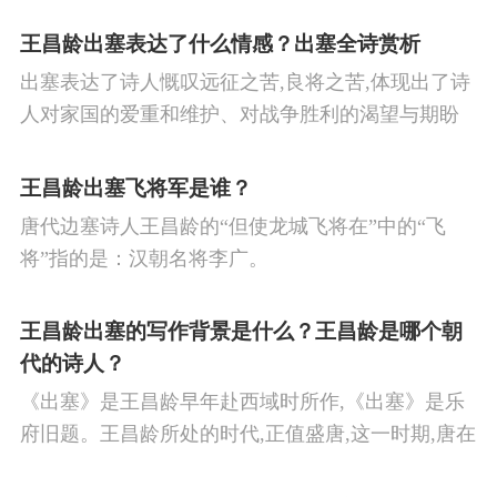
王昌龄出塞表达了什么情感？出塞全诗赏析
出塞表达了诗人慨叹远征之苦,良将之苦,体现出了诗
人对家国的爱重和维护、对战争胜利的渴望与期盼
以及对良将的信心,表达了诗人希望朝廷起任良将早
日平息边塞战争,使国家得到安宁,让人民过上安定生
王昌龄出塞飞将军是谁？
活的思想感情。
唐代边塞诗人王昌龄的“但使龙城飞将在”中的“飞
将”指的是：汉朝名将李广。
王昌龄出塞的写作背景是什么？王昌龄是哪个朝
代的诗人？
《出塞》是王昌龄早年赴西域时所作,《出塞》是乐
府旧题。王昌龄所处的时代,正值盛唐,这一时期,唐在
对外战争中屡屡取胜,全民族的自信心极强,边塞诗人