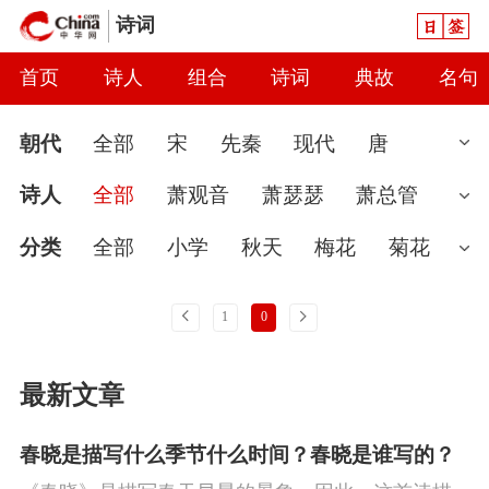
日签
诗词
首页
诗人
组合
诗词
典故
名句
朝代
全部
宋
先秦
现代
唐
清
魏晋
近代
明
南北朝
汉
诗人
全部
萧观音
萧瑟瑟
萧总管
元
当代
秦
隋
辽
金
五代
两
耶律洪基
耶律隆绪
耶律倍
寺公大师
分类
全部
小学
秋天
梅花
菊花
汉
辽无名氏
婉约
春节
读书
七夕节
怀古
雨
上一页
下一页
1
0
爱国
春天
怀才不遇
初中
花
咏
最新文章
史
豪放
哲理
端午节
送别
惜时
闺怨
思念
讽刺
友情
月亮
重阳
春晓是描写什么季节什么时间？春晓是谁写的？