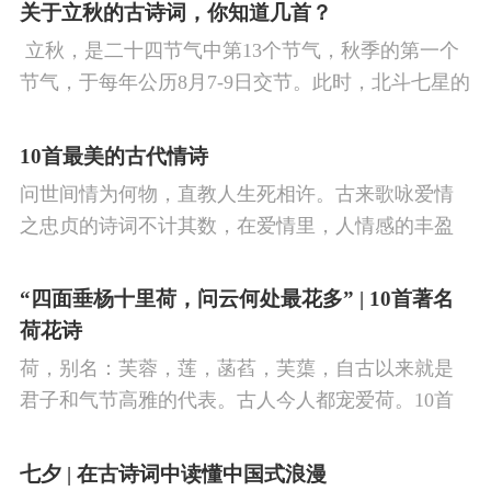
看剑，梦回吹角连营。八百里分麾下炙，五十弦翻
关于立秋的古诗词，你知道几首？
塞外声，沙场秋点兵。
​ 立秋，是二十四节气中第13个节气，秋季的第一个
节气，于每年公历8月7-9日交节。此时，北斗七星的
斗柄指向西南，太阳到达黄经135°。二十四节气反映
了四时“气”的变化，立秋是阳气渐收、阴气渐长，由
10首最美的古代情诗
阳盛逐渐转变为阴盛的节点。
问世间情为何物，直教人生死相许。古来歌咏爱情
之忠贞的诗词不计其数，在爱情里，人情感的丰盈
曼妙，谨小慎微，惆怅难解与哀怨凄美均在诗人的
笔下生辉。10首绝美的爱情古诗词，与你一起感受
“四面垂杨十里荷，问云何处最花多” | 10首著名
情之幽微，爱之可贵。
荷花诗
荷，别名：芙蓉，莲，菡萏，芙蕖，自古以来就是
君子和气节高雅的代表。古人今人都宠爱荷。10首
古诗词，带你感受文字里的荷香幽韵。1、《小池》
杨万里泉眼无声惜细流，树阴照水爱晴柔。
七夕 | 在古诗词中读懂中国式浪漫