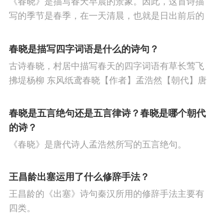
《春晓》是描写春天早晨的景象。因此，这首诗描
节
寒食节
人生
赞美
悼亡
柳
高
写的季节是春季，在一天清晨，也就是日出前后的
中
中秋节
孤独
田园
忧国忧民
山
时刻。
春晓是描写四字词语是什么的诗句？
水
夏天
思乡
元宵节
爱情
母亲
古诗春晓，村居中描写春天的四字词语有草长莺飞
寓理
风
战争
劳动
励志
马
边
拂堤杨柳 东风纸鸢春晓【作者】孟浩然【朝代】唐
春眠不觉晓，处处闻啼鸟。夜来风雨声，花落知多
塞
雪
清明节
壮志难酬
冬天
老
少。译文春日里贪睡不知不觉天已破晓，搅乱我酣
春晓是五言绝句还是五言律诗？春晓是哪个朝代
师
荷花
羁旅
悲愤
眠的是那啁啾的小鸟。
的诗？
《春晓》是唐代诗人孟浩然所写的五言绝句。
王昌龄出塞运用了什么修辞手法？
王昌龄的《出塞》诗句秦汉所用的修辞手法主要有
四类。