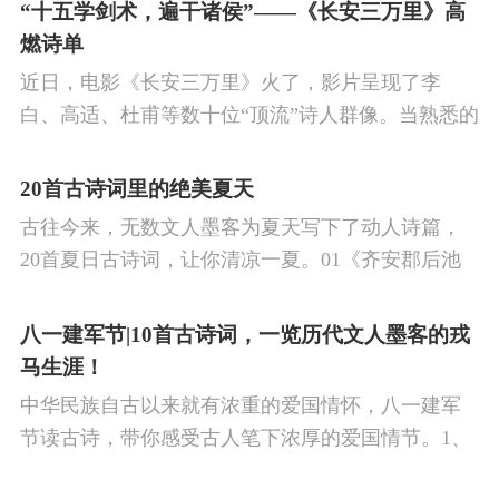
的作品中,多能体现一种慷慨激昂的向上精神,和克敌
“十五学剑术，遍干诸侯”——《长安三万里》高
制胜的强烈自信。 同时,频繁的边塞战争,也使人民不
燃诗单
堪重负,渴望和平,《出塞》正是反映了人民的这种和
近日，电影《长安三万里》火了，影片呈现了李
平愿望。
白、高适、杜甫等数十位“顶流”诗人群像。当熟悉的
唐诗在耳畔响起，很多观众直呼“血脉觉醒”，电影共
涉及48首诗词，你会背几首？快来（预）习。
20首古诗词里的绝美夏天
古往今来，无数文人墨客为夏天写下了动人诗篇，
20首夏日古诗词，让你清凉一夏。01《齐安郡后池
绝句》唐·杜牧菱透浮萍绿锦池，夏莺千啭弄蔷薇。
尽日无人看微雨，鸳鸯相对浴红衣。
八一建军节|10首古诗词，一览历代文人墨客的戎
马生涯！
中华民族自古以来就有浓重的爱国情怀，八一建军
节读古诗，带你感受古人笔下浓厚的爱国情节。1、
《破阵子·为陈同甫赋壮词以寄之》辛弃疾醉里挑灯