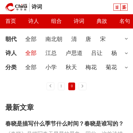
日签
诗词
首页
诗人
组合
诗词
典故
名句
朝代
全部
南北朝
清
唐
宋
汉
现代
元
先秦
魏晋
隋
近
诗人
全部
江总
卢思道
吕让
杨
代
秦
当代
明
辽
金
五代
两
广
陈子良
孔绍安
隋无名氏
明余
分类
全部
小学
秋天
梅花
菊花
汉
庆
孙万寿
王申礼
王胄
杨素
尹
婉约
春节
读书
七夕节
怀古
雨
上一页
下一页
1
0
式
佚名
爱国
春天
怀才不遇
初中
花
咏
最新文章
史
豪放
哲理
端午节
送别
惜时
闺怨
思念
讽刺
友情
月亮
重阳
春晓是描写什么季节什么时间？春晓是谁写的？