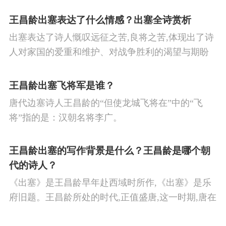
王昌龄出塞表达了什么情感？出塞全诗赏析
出塞表达了诗人慨叹远征之苦,良将之苦,体现出了诗
人对家国的爱重和维护、对战争胜利的渴望与期盼
以及对良将的信心,表达了诗人希望朝廷起任良将早
日平息边塞战争,使国家得到安宁,让人民过上安定生
王昌龄出塞飞将军是谁？
活的思想感情。
唐代边塞诗人王昌龄的“但使龙城飞将在”中的“飞
将”指的是：汉朝名将李广。
王昌龄出塞的写作背景是什么？王昌龄是哪个朝
代的诗人？
《出塞》是王昌龄早年赴西域时所作,《出塞》是乐
府旧题。王昌龄所处的时代,正值盛唐,这一时期,唐在
对外战争中屡屡取胜,全民族的自信心极强,边塞诗人