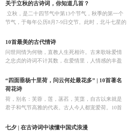
看剑，梦回吹角连营。八百里分麾下炙，五十弦翻
关于立秋的古诗词，你知道几首？
塞外声，沙场秋点兵。
​ 立秋，是二十四节气中第13个节气，秋季的第一个
节气，于每年公历8月7-9日交节。此时，北斗七星的
斗柄指向西南，太阳到达黄经135°。二十四节气反映
了四时“气”的变化，立秋是阳气渐收、阴气渐长，由
10首最美的古代情诗
阳盛逐渐转变为阴盛的节点。
问世间情为何物，直教人生死相许。古来歌咏爱情
之忠贞的诗词不计其数，在爱情里，人情感的丰盈
曼妙，谨小慎微，惆怅难解与哀怨凄美均在诗人的
笔下生辉。10首绝美的爱情古诗词，与你一起感受
“四面垂杨十里荷，问云何处最花多” | 10首著名
情之幽微，爱之可贵。
荷花诗
荷，别名：芙蓉，莲，菡萏，芙蕖，自古以来就是
君子和气节高雅的代表。古人今人都宠爱荷。10首
古诗词，带你感受文字里的荷香幽韵。1、《小池》
杨万里泉眼无声惜细流，树阴照水爱晴柔。
七夕 | 在古诗词中读懂中国式浪漫