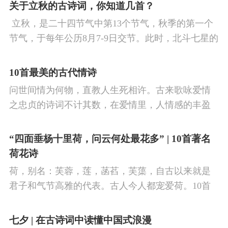
看剑，梦回吹角连营。八百里分麾下炙，五十弦翻
关于立秋的古诗词，你知道几首？
塞外声，沙场秋点兵。
​ 立秋，是二十四节气中第13个节气，秋季的第一个
节气，于每年公历8月7-9日交节。此时，北斗七星的
斗柄指向西南，太阳到达黄经135°。二十四节气反映
了四时“气”的变化，立秋是阳气渐收、阴气渐长，由
10首最美的古代情诗
阳盛逐渐转变为阴盛的节点。
问世间情为何物，直教人生死相许。古来歌咏爱情
之忠贞的诗词不计其数，在爱情里，人情感的丰盈
曼妙，谨小慎微，惆怅难解与哀怨凄美均在诗人的
笔下生辉。10首绝美的爱情古诗词，与你一起感受
“四面垂杨十里荷，问云何处最花多” | 10首著名
情之幽微，爱之可贵。
荷花诗
荷，别名：芙蓉，莲，菡萏，芙蕖，自古以来就是
君子和气节高雅的代表。古人今人都宠爱荷。10首
古诗词，带你感受文字里的荷香幽韵。1、《小池》
杨万里泉眼无声惜细流，树阴照水爱晴柔。
七夕 | 在古诗词中读懂中国式浪漫