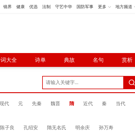
镜界
健康
优选
法制
守艺中华
国防军事
更多
地方频道
诗词大全
诗单
典故
名句
赏析
现代
元
先秦
魏晋
隋
近代
秦
当代
陈子良
孔绍安
隋无名氏
明余庆
孙万寿