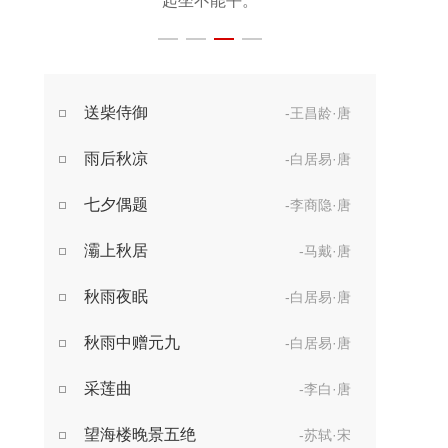
起坐不能平。
世事漫随流水，
算来一梦浮生。
醉乡路稳宜频到，
送柴侍御
-王昌龄·唐
此外不堪行。
雨后秋凉
-白居易·唐
七夕偶题
-李商隐·唐
灞上秋居
-马戴·唐
秋雨夜眠
-白居易·唐
秋雨中赠元九
-白居易·唐
采莲曲
-李白·唐
望海楼晚景五绝
-苏轼·宋