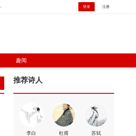
登录
注册
趣闻
推荐诗人
李白
杜甫
苏轼