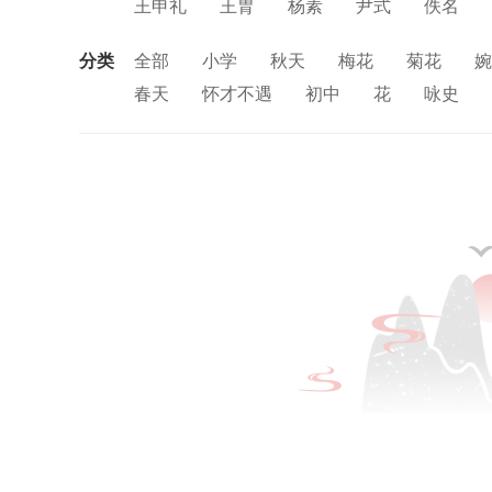
王申礼
王胄
杨素
尹式
佚名
分类
全部
小学
秋天
梅花
菊花
婉
春天
怀才不遇
初中
花
咏史
思念
讽刺
友情
月亮
重阳节
中秋节
孤独
田园
忧国忧民
山
风
战争
劳动
励志
马
边塞
羁旅
悲愤