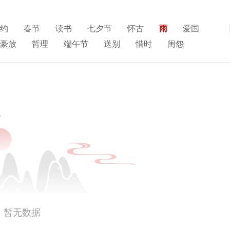
约
春节
读书
七夕节
怀古
雨
爱国
展开
豪放
哲理
端午节
送别
惜时
闺怨
寒食节
人生
赞美
悼亡
柳
高中
水
夏天
思乡
元宵节
爱情
母亲
寓理
雪
清明节
壮志难酬
冬天
老师
荷花
暂无数据