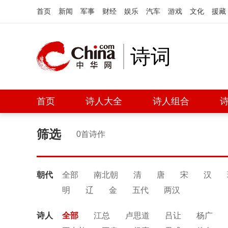
首页
新闻
军事
财经
娱乐
汽车
游戏
文化
援藏
诗词
首页
诗人大全
诗人组合
筛选
0首诗作
朝代
全部
南北朝
清
唐
宋
汉
明
辽
金
五代
两汉
诗人
全部
江总
卢思道
吕让
杨广