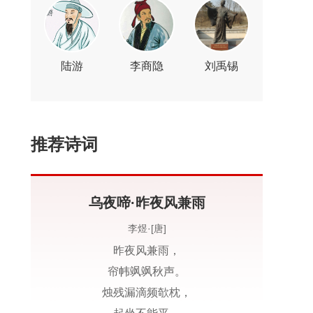
陆游
李商隐
刘禹锡
推荐诗词
乌夜啼·昨夜风兼雨
李煜·[唐]
昨夜风兼雨，
帘帏飒飒秋声。
烛残漏滴频欹枕，