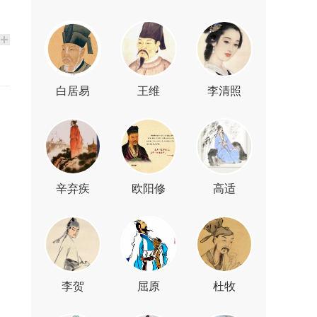
白居易
王维
李清照
辛弃疾
欧阳修
高适
李贺
屈原
杜牧