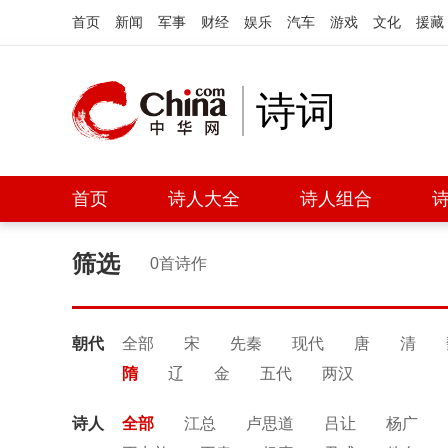
首页
新闻
军事
财经
娱乐
汽车
游戏
文化
援藏
诗词
首页
诗人大全
诗人组合
筛选
0首诗作
朝代
全部
宋
先秦
现代
唐
清
隋
辽
金
五代
两汉
诗人
全部
江总
卢思道
吕让
杨广