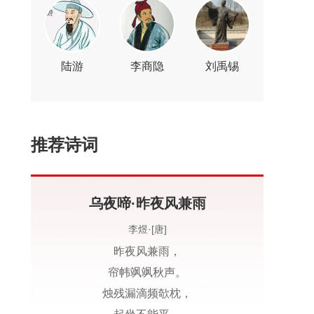
陆游
李商隐
刘禹锡
推荐诗词
乌夜啼·昨夜风兼雨
李煜·[唐]
昨夜风兼雨，
帘帏飒飒秋声。
烛残漏滴频欹枕，