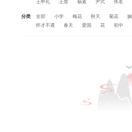
王申礼
王胄
杨素
尹式
佚名
分类
全部
小学
梅花
秋天
菊花
婉
怀才不遇
春天
爱国
花
初中
闺怨
讽刺
思念
友情
月亮
寒
中秋节
忧国忧民
山水
孤独
田
战争
劳动
风
励志
马
边塞
荷花
悲愤