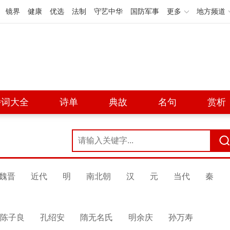
镜界
健康
优选
法制
守艺中华
国防军事
更多
地方频道
诗词大全
诗单
典故
名句
赏析
魏晋
近代
明
南北朝
汉
元
当代
秦
陈子良
孔绍安
隋无名氏
明余庆
孙万寿