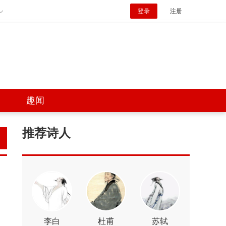
登录
注册
趣闻
推荐诗人
李白
杜甫
苏轼