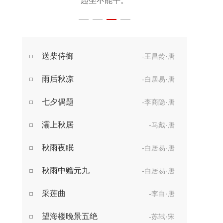
起坐不能平。
世事漫随流水，
算来一梦浮生。
醉乡路稳宜频到，
送柴侍御
-王昌龄·唐
此外不堪行。
雨后秋凉
-白居易·唐
七夕偶题
-李商隐·唐
灞上秋居
-马戴·唐
秋雨夜眠
-白居易·唐
秋雨中赠元九
-白居易·唐
采莲曲
-李白·唐
望海楼晚景五绝
-苏轼·宋