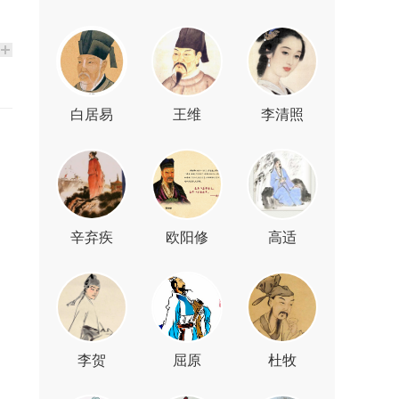
白居易
王维
李清照
辛弃疾
欧阳修
高适
李贺
屈原
杜牧