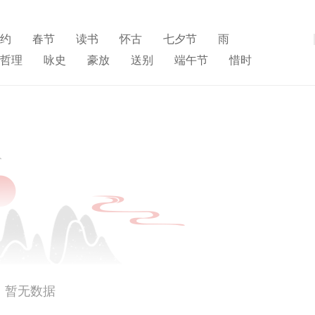
约
春节
读书
怀古
七夕节
雨
展开
哲理
咏史
豪放
送别
端午节
惜时
食节
重阳节
人生
悼亡
赞美
柳
高中
园
思乡
夏天
爱情
元宵节
母亲
寓理
雪
清明节
老师
壮志难酬
冬天
羁旅
暂无数据