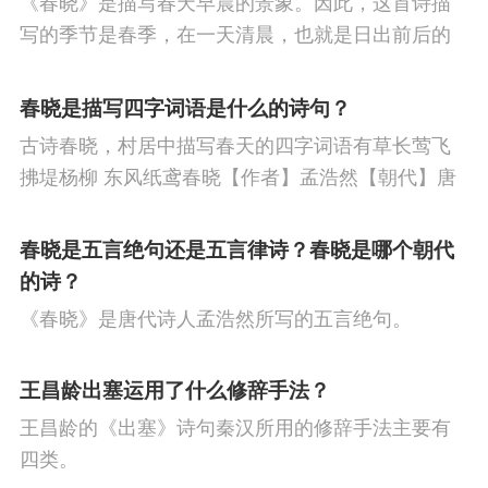
《春晓》是描写春天早晨的景象。因此，这首诗描
节
人生
寒食节
悼亡
赞美
高中
写的季节是春季，在一天清晨，也就是日出前后的
柳
中秋节
田园
忧国忧民
山水
孤
时刻。
春晓是描写四字词语是什么的诗句？
独
思乡
夏天
爱情
元宵节
母亲
古诗春晓，村居中描写春天的四字词语有草长莺飞
战争
风
寓理
劳动
励志
马
边
拂堤杨柳 东风纸鸢春晓【作者】孟浩然【朝代】唐
春眠不觉晓，处处闻啼鸟。夜来风雨声，花落知多
塞
雪
清明节
老师
冬天
壮志难
少。译文春日里贪睡不知不觉天已破晓，搅乱我酣
春晓是五言绝句还是五言律诗？春晓是哪个朝代
酬
羁旅
荷花
悲愤
眠的是那啁啾的小鸟。
的诗？
《春晓》是唐代诗人孟浩然所写的五言绝句。
王昌龄出塞运用了什么修辞手法？
王昌龄的《出塞》诗句秦汉所用的修辞手法主要有
四类。