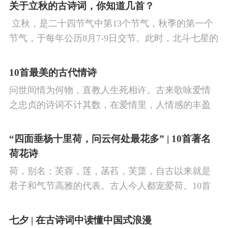
看剑，梦回吹角连营。八百里分麾下炙，五十弦翻
关于立秋的古诗词，你知道几首？
塞外声，沙场秋点兵。
​ 立秋，是二十四节气中第13个节气，秋季的第一个
节气，于每年公历8月7-9日交节。此时，北斗七星的
斗柄指向西南，太阳到达黄经135°。二十四节气反映
了四时“气”的变化，立秋是阳气渐收、阴气渐长，由
10首最美的古代情诗
阳盛逐渐转变为阴盛的节点。
问世间情为何物，直教人生死相许。古来歌咏爱情
之忠贞的诗词不计其数，在爱情里，人情感的丰盈
曼妙，谨小慎微，惆怅难解与哀怨凄美均在诗人的
笔下生辉。10首绝美的爱情古诗词，与你一起感受
“四面垂杨十里荷，问云何处最花多” | 10首著名
情之幽微，爱之可贵。
荷花诗
荷，别名：芙蓉，莲，菡萏，芙蕖，自古以来就是
君子和气节高雅的代表。古人今人都宠爱荷。10首
古诗词，带你感受文字里的荷香幽韵。1、《小池》
杨万里泉眼无声惜细流，树阴照水爱晴柔。
七夕 | 在古诗词中读懂中国式浪漫