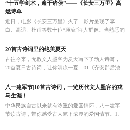
的作品中,多能体现一种慷慨激昂的向上精神,和克敌
“十五学剑术，遍干诸侯”——《长安三万里》高
制胜的强烈自信。 同时,频繁的边塞战争,也使人民不
燃诗单
堪重负,渴望和平,《出塞》正是反映了人民的这种和
近日，电影《长安三万里》火了，影片呈现了李
平愿望。
白、高适、杜甫等数十位“顶流”诗人群像。当熟悉的
唐诗在耳畔响起，很多观众直呼“血脉觉醒”，电影共
涉及48首诗词，你会背几首？快来（预）习。
20首古诗词里的绝美夏天
古往今来，无数文人墨客为夏天写下了动人诗篇，
20首夏日古诗词，让你清凉一夏。01《齐安郡后池
绝句》唐·杜牧菱透浮萍绿锦池，夏莺千啭弄蔷薇。
尽日无人看微雨，鸳鸯相对浴红衣。
八一建军节|10首古诗词，一览历代文人墨客的戎
马生涯！
中华民族自古以来就有浓重的爱国情怀，八一建军
节读古诗，带你感受古人笔下浓厚的爱国情节。1、
《破阵子·为陈同甫赋壮词以寄之》辛弃疾醉里挑灯