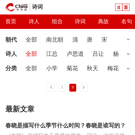
日签
诗词
首页
诗人
组合
诗词
典故
名句
朝代
全部
南北朝
清
唐
宋
汉
现代
元
先秦
魏晋
隋
近
诗人
全部
江总
卢思道
吕让
杨
代
秦
当代
明
辽
金
五代
两
广
陈子良
孔绍安
隋无名氏
明余
分类
全部
小学
菊花
秋天
梅花
汉
庆
孙万寿
王申礼
王胄
杨素
尹
婉约
春节
读书
怀古
七夕节
雨
上一页
下一页
1
0
式
佚名
春天
爱国
怀才不遇
初中
花
哲
最新文章
理
豪放
咏史
送别
端午节
惜时
讽刺
思念
闺怨
友情
月亮
重阳
春晓是描写什么季节什么时间？春晓是谁写的？