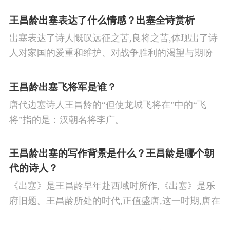
王昌龄出塞表达了什么情感？出塞全诗赏析
出塞表达了诗人慨叹远征之苦,良将之苦,体现出了诗
人对家国的爱重和维护、对战争胜利的渴望与期盼
以及对良将的信心,表达了诗人希望朝廷起任良将早
日平息边塞战争,使国家得到安宁,让人民过上安定生
王昌龄出塞飞将军是谁？
活的思想感情。
唐代边塞诗人王昌龄的“但使龙城飞将在”中的“飞
将”指的是：汉朝名将李广。
王昌龄出塞的写作背景是什么？王昌龄是哪个朝
代的诗人？
《出塞》是王昌龄早年赴西域时所作,《出塞》是乐
府旧题。王昌龄所处的时代,正值盛唐,这一时期,唐在
对外战争中屡屡取胜,全民族的自信心极强,边塞诗人