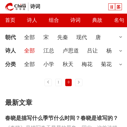
日签
诗词
首页
诗人
组合
诗词
典故
名句
朝代
全部
宋
先秦
现代
唐
清
魏晋
近代
明
南北朝
汉
诗人
全部
江总
卢思道
吕让
杨
元
当代
秦
隋
辽
金
五代
两
广
陈子良
孔绍安
隋无名氏
明余
分类
全部
小学
秋天
梅花
菊花
汉
庆
孙万寿
王申礼
王胄
杨素
尹
婉约
春节
读书
七夕节
怀古
雨
上一页
下一页
1
0
式
佚名
爱国
春天
怀才不遇
初中
花
咏
最新文章
史
豪放
哲理
端午节
送别
惜时
闺怨
思念
讽刺
友情
月亮
重阳
春晓是描写什么季节什么时间？春晓是谁写的？