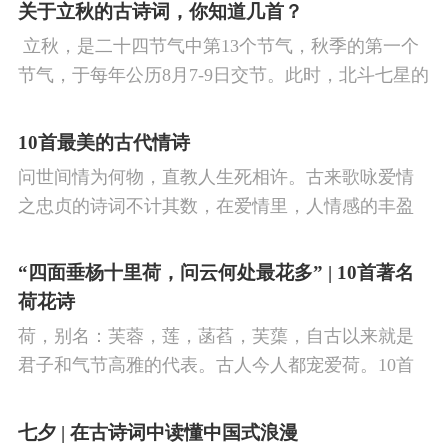
看剑，梦回吹角连营。八百里分麾下炙，五十弦翻
关于立秋的古诗词，你知道几首？
塞外声，沙场秋点兵。
​ 立秋，是二十四节气中第13个节气，秋季的第一个
节气，于每年公历8月7-9日交节。此时，北斗七星的
斗柄指向西南，太阳到达黄经135°。二十四节气反映
了四时“气”的变化，立秋是阳气渐收、阴气渐长，由
10首最美的古代情诗
阳盛逐渐转变为阴盛的节点。
问世间情为何物，直教人生死相许。古来歌咏爱情
之忠贞的诗词不计其数，在爱情里，人情感的丰盈
曼妙，谨小慎微，惆怅难解与哀怨凄美均在诗人的
笔下生辉。10首绝美的爱情古诗词，与你一起感受
“四面垂杨十里荷，问云何处最花多” | 10首著名
情之幽微，爱之可贵。
荷花诗
荷，别名：芙蓉，莲，菡萏，芙蕖，自古以来就是
君子和气节高雅的代表。古人今人都宠爱荷。10首
古诗词，带你感受文字里的荷香幽韵。1、《小池》
杨万里泉眼无声惜细流，树阴照水爱晴柔。
七夕 | 在古诗词中读懂中国式浪漫