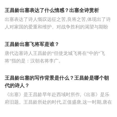
王昌龄出塞表达了什么情感？出塞全诗赏析
出塞表达了诗人慨叹远征之苦,良将之苦,体现出了诗
人对家国的爱重和维护、对战争胜利的渴望与期盼
以及对良将的信心,表达了诗人希望朝廷起任良将早
日平息边塞战争,使国家得到安宁,让人民过上安定生
王昌龄出塞飞将军是谁？
活的思想感情。
唐代边塞诗人王昌龄的“但使龙城飞将在”中的“飞
将”指的是：汉朝名将李广。
王昌龄出塞的写作背景是什么？王昌龄是哪个朝
代的诗人？
《出塞》是王昌龄早年赴西域时所作,《出塞》是乐
府旧题。王昌龄所处的时代,正值盛唐,这一时期,唐在
对外战争中屡屡取胜,全民族的自信心极强,边塞诗人