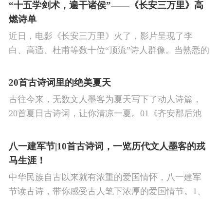
的作品中,多能体现一种慷慨激昂的向上精神,和克敌
“十五学剑术，遍干诸侯”——《长安三万里》高
制胜的强烈自信。 同时,频繁的边塞战争,也使人民不
燃诗单
堪重负,渴望和平,《出塞》正是反映了人民的这种和
近日，电影《长安三万里》火了，影片呈现了李
平愿望。
白、高适、杜甫等数十位“顶流”诗人群像。当熟悉的
唐诗在耳畔响起，很多观众直呼“血脉觉醒”，电影共
涉及48首诗词，你会背几首？快来（预）习。
20首古诗词里的绝美夏天
古往今来，无数文人墨客为夏天写下了动人诗篇，
20首夏日古诗词，让你清凉一夏。01《齐安郡后池
绝句》唐·杜牧菱透浮萍绿锦池，夏莺千啭弄蔷薇。
尽日无人看微雨，鸳鸯相对浴红衣。
八一建军节|10首古诗词，一览历代文人墨客的戎
马生涯！
中华民族自古以来就有浓重的爱国情怀，八一建军
节读古诗，带你感受古人笔下浓厚的爱国情节。1、
《破阵子·为陈同甫赋壮词以寄之》辛弃疾醉里挑灯