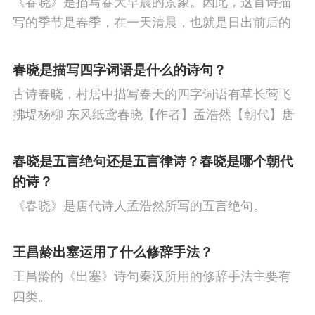
《春晓》是描写春天早晨的景象。因此，这首诗描
节
寒食节
人生
赞美
悼亡
柳
高
写的季节是春季，在一天清晨，也就是日出前后的
中
中秋节
孤独
田园
忧国忧民
山
时刻。
春晓是描写四字词语是什么的诗句？
水
夏天
思乡
元宵节
爱情
母亲
古诗春晓，村居中描写春天的四字词语有草长莺飞
寓理
风
战争
劳动
励志
马
边
拂堤杨柳 东风纸鸢春晓【作者】孟浩然【朝代】唐
春眠不觉晓，处处闻啼鸟。夜来风雨声，花落知多
塞
雪
清明节
壮志难酬
冬天
老
少。译文春日里贪睡不知不觉天已破晓，搅乱我酣
春晓是五言绝句还是五言律诗？春晓是哪个朝代
师
荷花
羁旅
悲愤
眠的是那啁啾的小鸟。
的诗？
《春晓》是唐代诗人孟浩然所写的五言绝句。
王昌龄出塞运用了什么修辞手法？
王昌龄的《出塞》诗句秦汉所用的修辞手法主要有
四类。