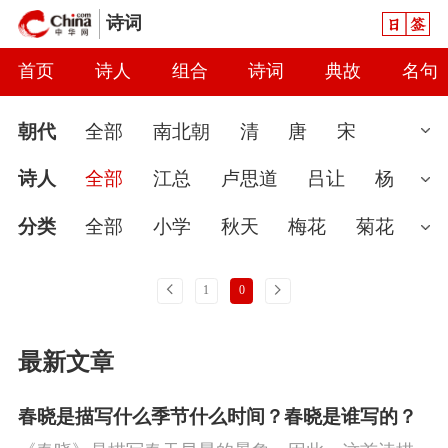
日签
诗词
首页
诗人
组合
诗词
典故
名句
朝代
全部
南北朝
清
唐
宋
汉
现代
元
先秦
魏晋
隋
近
诗人
全部
江总
卢思道
吕让
杨
代
秦
当代
明
辽
金
五代
两
广
陈子良
孔绍安
隋无名氏
明余
分类
全部
小学
秋天
梅花
菊花
汉
庆
孙万寿
王申礼
王胄
杨素
尹
婉约
春节
读书
七夕节
怀古
雨
上一页
下一页
1
0
式
佚名
爱国
春天
怀才不遇
初中
花
咏
最新文章
史
豪放
哲理
端午节
送别
惜时
闺怨
思念
讽刺
友情
月亮
重阳
春晓是描写什么季节什么时间？春晓是谁写的？