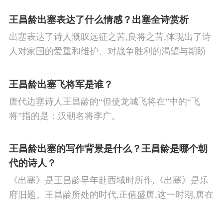
王昌龄出塞表达了什么情感？出塞全诗赏析
出塞表达了诗人慨叹远征之苦,良将之苦,体现出了诗
人对家国的爱重和维护、对战争胜利的渴望与期盼
以及对良将的信心,表达了诗人希望朝廷起任良将早
日平息边塞战争,使国家得到安宁,让人民过上安定生
王昌龄出塞飞将军是谁？
活的思想感情。
唐代边塞诗人王昌龄的“但使龙城飞将在”中的“飞
将”指的是：汉朝名将李广。
王昌龄出塞的写作背景是什么？王昌龄是哪个朝
代的诗人？
《出塞》是王昌龄早年赴西域时所作,《出塞》是乐
府旧题。王昌龄所处的时代,正值盛唐,这一时期,唐在
对外战争中屡屡取胜,全民族的自信心极强,边塞诗人