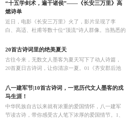
的作品中,多能体现一种慷慨激昂的向上精神,和克敌
“十五学剑术，遍干诸侯”——《长安三万里》高
制胜的强烈自信。 同时,频繁的边塞战争,也使人民不
燃诗单
堪重负,渴望和平,《出塞》正是反映了人民的这种和
近日，电影《长安三万里》火了，影片呈现了李
平愿望。
白、高适、杜甫等数十位“顶流”诗人群像。当熟悉的
唐诗在耳畔响起，很多观众直呼“血脉觉醒”，电影共
涉及48首诗词，你会背几首？快来（预）习。
20首古诗词里的绝美夏天
古往今来，无数文人墨客为夏天写下了动人诗篇，
20首夏日古诗词，让你清凉一夏。01《齐安郡后池
绝句》唐·杜牧菱透浮萍绿锦池，夏莺千啭弄蔷薇。
尽日无人看微雨，鸳鸯相对浴红衣。
八一建军节|10首古诗词，一览历代文人墨客的戎
马生涯！
中华民族自古以来就有浓重的爱国情怀，八一建军
节读古诗，带你感受古人笔下浓厚的爱国情节。1、
《破阵子·为陈同甫赋壮词以寄之》辛弃疾醉里挑灯