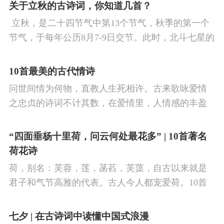
看剑，梦回吹角连营。八百里分麾下炙，五十弦翻
关于立秋的古诗词，你知道几首？
塞外声，沙场秋点兵。
​ 立秋，是二十四节气中第13个节气，秋季的第一个
节气，于每年公历8月7-9日交节。此时，北斗七星的
斗柄指向西南，太阳到达黄经135°。二十四节气反映
了四时“气”的变化，立秋是阳气渐收、阴气渐长，由
10首最美的古代情诗
阳盛逐渐转变为阴盛的节点。
问世间情为何物，直教人生死相许。古来歌咏爱情
之忠贞的诗词不计其数，在爱情里，人情感的丰盈
曼妙，谨小慎微，惆怅难解与哀怨凄美均在诗人的
笔下生辉。10首绝美的爱情古诗词，与你一起感受
“四面垂杨十里荷，问云何处最花多” | 10首著名
情之幽微，爱之可贵。
荷花诗
荷，别名：芙蓉，莲，菡萏，芙蕖，自古以来就是
君子和气节高雅的代表。古人今人都宠爱荷。10首
古诗词，带你感受文字里的荷香幽韵。1、《小池》
杨万里泉眼无声惜细流，树阴照水爱晴柔。
七夕 | 在古诗词中读懂中国式浪漫