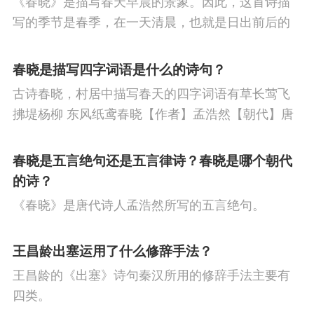
《春晓》是描写春天早晨的景象。因此，这首诗描
节
寒食节
人生
赞美
悼亡
柳
高
写的季节是春季，在一天清晨，也就是日出前后的
中
中秋节
孤独
田园
忧国忧民
山
时刻。
春晓是描写四字词语是什么的诗句？
水
夏天
思乡
元宵节
爱情
母亲
古诗春晓，村居中描写春天的四字词语有草长莺飞
寓理
风
战争
劳动
励志
马
边
拂堤杨柳 东风纸鸢春晓【作者】孟浩然【朝代】唐
春眠不觉晓，处处闻啼鸟。夜来风雨声，花落知多
塞
雪
清明节
壮志难酬
冬天
老
少。译文春日里贪睡不知不觉天已破晓，搅乱我酣
春晓是五言绝句还是五言律诗？春晓是哪个朝代
师
荷花
羁旅
悲愤
眠的是那啁啾的小鸟。
的诗？
《春晓》是唐代诗人孟浩然所写的五言绝句。
王昌龄出塞运用了什么修辞手法？
王昌龄的《出塞》诗句秦汉所用的修辞手法主要有
四类。