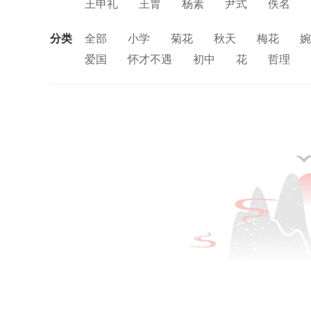
王申礼
王胄
杨素
尹式
佚名
分类
全部
小学
菊花
秋天
梅花
婉
爱国
怀才不遇
初中
花
哲理
思念
闺怨
友情
月亮
重阳节
中秋节
田园
忧国忧民
山水
孤
风
寓理
劳动
励志
马
边塞
荷花
悲愤