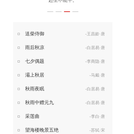
起坐不能平。
世事漫随流水，
算来一梦浮生。
醉乡路稳宜频到，
送柴侍御
-王昌龄·唐
此外不堪行。
雨后秋凉
-白居易·唐
七夕偶题
-李商隐·唐
灞上秋居
-马戴·唐
秋雨夜眠
-白居易·唐
秋雨中赠元九
-白居易·唐
采莲曲
-李白·唐
望海楼晚景五绝
-苏轼·宋