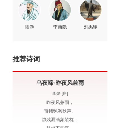
陆游
李商隐
刘禹锡
推荐诗词
乌夜啼·昨夜风兼雨
李煜·[唐]
昨夜风兼雨，
帘帏飒飒秋声。
烛残漏滴频欹枕，