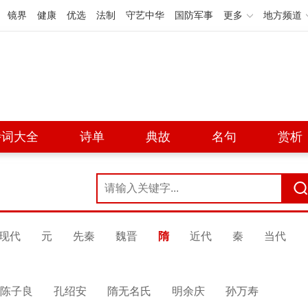
镜界
健康
优选
法制
守艺中华
国防军事
更多
地方频道
诗词大全
诗单
典故
名句
赏析
现代
元
先秦
魏晋
隋
近代
秦
当代
陈子良
孔绍安
隋无名氏
明余庆
孙万寿