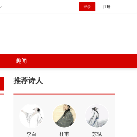
登录
注册
趣闻
推荐诗人
李白
杜甫
苏轼