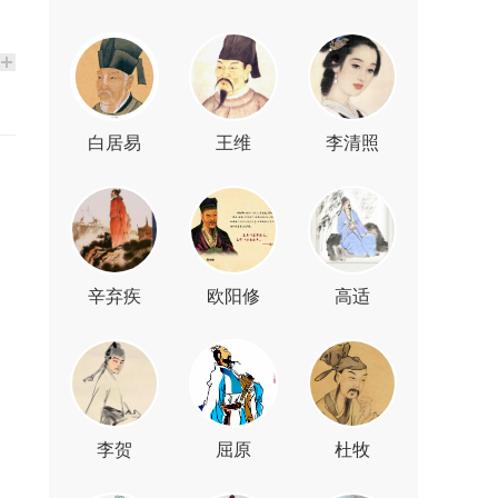
白居易
王维
李清照
辛弃疾
欧阳修
高适
李贺
屈原
杜牧