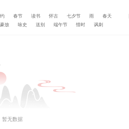
约
春节
读书
怀古
七夕节
雨
春天
展开
豪放
咏史
送别
端午节
惜时
讽刺
人生
寒食节
悼亡
赞美
高中
柳
独
思乡
夏天
爱情
元宵节
母亲
战争
雪
清明节
老师
冬天
壮志难酬
羁旅
暂无数据