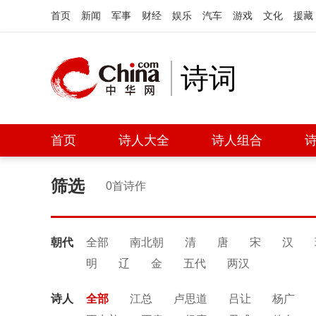
首页
新闻
军事
财经
娱乐
汽车
游戏
文化
援藏
诗词
首页
诗人大全
诗人组合
筛选
0首诗作
朝代
全部
南北朝
清
唐
宋
汉
明
辽
金
五代
两汉
诗人
全部
江总
卢思道
吕让
杨广