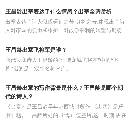
王昌龄出塞表达了什么情感？出塞全诗赏析
出塞表达了诗人慨叹远征之苦,良将之苦,体现出了诗
人对家国的爱重和维护、对战争胜利的渴望与期盼
以及对良将的信心,表达了诗人希望朝廷起任良将早
日平息边塞战争,使国家得到安宁,让人民过上安定生
王昌龄出塞飞将军是谁？
活的思想感情。
唐代边塞诗人王昌龄的“但使龙城飞将在”中的“飞
将”指的是：汉朝名将李广。
王昌龄出塞的写作背景是什么？王昌龄是哪个朝
代的诗人？
《出塞》是王昌龄早年赴西域时所作,《出塞》是乐
府旧题。王昌龄所处的时代,正值盛唐,这一时期,唐在
对外战争中屡屡取胜,全民族的自信心极强,边塞诗人