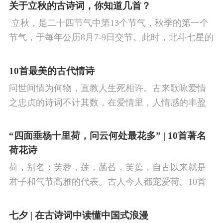
看剑，梦回吹角连营。八百里分麾下炙，五十弦翻
关于立秋的古诗词，你知道几首？
塞外声，沙场秋点兵。
​ 立秋，是二十四节气中第13个节气，秋季的第一个
节气，于每年公历8月7-9日交节。此时，北斗七星的
斗柄指向西南，太阳到达黄经135°。二十四节气反映
了四时“气”的变化，立秋是阳气渐收、阴气渐长，由
10首最美的古代情诗
阳盛逐渐转变为阴盛的节点。
问世间情为何物，直教人生死相许。古来歌咏爱情
之忠贞的诗词不计其数，在爱情里，人情感的丰盈
曼妙，谨小慎微，惆怅难解与哀怨凄美均在诗人的
笔下生辉。10首绝美的爱情古诗词，与你一起感受
“四面垂杨十里荷，问云何处最花多” | 10首著名
情之幽微，爱之可贵。
荷花诗
荷，别名：芙蓉，莲，菡萏，芙蕖，自古以来就是
君子和气节高雅的代表。古人今人都宠爱荷。10首
古诗词，带你感受文字里的荷香幽韵。1、《小池》
杨万里泉眼无声惜细流，树阴照水爱晴柔。
七夕 | 在古诗词中读懂中国式浪漫