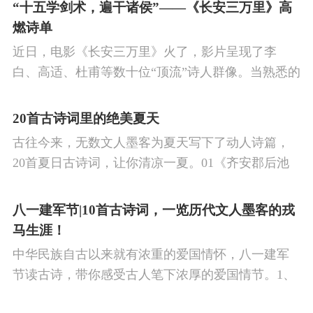
的作品中,多能体现一种慷慨激昂的向上精神,和克敌
“十五学剑术，遍干诸侯”——《长安三万里》高
制胜的强烈自信。 同时,频繁的边塞战争,也使人民不
燃诗单
堪重负,渴望和平,《出塞》正是反映了人民的这种和
近日，电影《长安三万里》火了，影片呈现了李
平愿望。
白、高适、杜甫等数十位“顶流”诗人群像。当熟悉的
唐诗在耳畔响起，很多观众直呼“血脉觉醒”，电影共
涉及48首诗词，你会背几首？快来（预）习。
20首古诗词里的绝美夏天
古往今来，无数文人墨客为夏天写下了动人诗篇，
20首夏日古诗词，让你清凉一夏。01《齐安郡后池
绝句》唐·杜牧菱透浮萍绿锦池，夏莺千啭弄蔷薇。
尽日无人看微雨，鸳鸯相对浴红衣。
八一建军节|10首古诗词，一览历代文人墨客的戎
马生涯！
中华民族自古以来就有浓重的爱国情怀，八一建军
节读古诗，带你感受古人笔下浓厚的爱国情节。1、
《破阵子·为陈同甫赋壮词以寄之》辛弃疾醉里挑灯