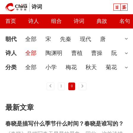
日签
诗词
首页
诗人
组合
诗词
典故
名句
朝代
全部
宋
先秦
现代
唐
清
魏晋
近代
明
南北朝
汉
诗人
全部
陶渊明
曹植
曹操
阮
元
当代
秦
隋
辽
金
五代
两
籍
左思
应玚
刘琨
蔡琰
曹丕
王
分类
全部
小学
梅花
秋天
菊花
汉
粲
徐干
刘桢
傅玄
陆机
陈琳
魏
婉约
春节
读书
怀古
七夕节
雨
上一页
下一页
1
0
晋无名
张华
繁钦
潘岳
孙绰
张
怀才不遇
春天
爱国
花
初中
哲
最新文章
协
阮瑀
曹叡
应璩
孙楚
曹摅
石
理
咏史
豪放
送别
端午节
惜时
崇
袁宏
陆云
卢谌
慧远
闺怨
讽刺
思念
友情
月亮
寒食
春晓是描写什么季节什么时间？春晓是谁写的？