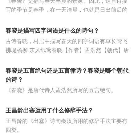
《春晓》是描写春天早晨的景象。因此，这首诗描
节
重阳节
人生
悼亡
赞美
柳
高
写的季节是春季，在一天清晨，也就是日出前后的
中
中秋节
忧国忧民
山水
孤独
田
时刻。
春晓是描写四字词语是什么的诗句？
园
思乡
夏天
爱情
元宵节
母亲
古诗春晓，村居中描写春天的四字词语有草长莺飞
寓理
战争
劳动
风
励志
马
边
拂堤杨柳 东风纸鸢春晓【作者】孟浩然【朝代】唐
春眠不觉晓，处处闻啼鸟。夜来风雨声，花落知多
塞
雪
清明节
老师
壮志难酬
冬
少。译文春日里贪睡不知不觉天已破晓，搅乱我酣
春晓是五言绝句还是五言律诗？春晓是哪个朝代
天
羁旅
荷花
悲愤
眠的是那啁啾的小鸟。
的诗？
《春晓》是唐代诗人孟浩然所写的五言绝句。
王昌龄出塞运用了什么修辞手法？
王昌龄的《出塞》诗句秦汉所用的修辞手法主要有
四类。