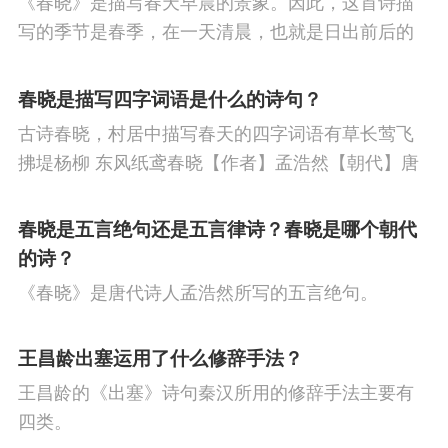
《春晓》是描写春天早晨的景象。因此，这首诗描
节
寒食节
人生
赞美
悼亡
柳
高
写的季节是春季，在一天清晨，也就是日出前后的
中
中秋节
孤独
田园
忧国忧民
山
时刻。
春晓是描写四字词语是什么的诗句？
水
夏天
思乡
元宵节
爱情
母亲
古诗春晓，村居中描写春天的四字词语有草长莺飞
寓理
风
战争
劳动
励志
马
边
拂堤杨柳 东风纸鸢春晓【作者】孟浩然【朝代】唐
春眠不觉晓，处处闻啼鸟。夜来风雨声，花落知多
塞
雪
清明节
壮志难酬
冬天
老
少。译文春日里贪睡不知不觉天已破晓，搅乱我酣
春晓是五言绝句还是五言律诗？春晓是哪个朝代
师
荷花
羁旅
悲愤
眠的是那啁啾的小鸟。
的诗？
《春晓》是唐代诗人孟浩然所写的五言绝句。
王昌龄出塞运用了什么修辞手法？
王昌龄的《出塞》诗句秦汉所用的修辞手法主要有
四类。