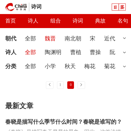
日签
诗词
首页
诗人
组合
诗词
典故
名句
朝代
全部
魏晋
南北朝
宋
近代
先秦
现代
汉
唐
元
清
当代
诗人
全部
陶渊明
曹植
曹操
阮
隋
秦
明
金
辽
五代
两汉
籍
左思
应玚
刘琨
蔡琰
王粲
曹
分类
全部
小学
秋天
梅花
菊花
丕
徐干
刘桢
傅玄
陆机
陈琳
魏
婉约
春节
读书
七夕节
怀古
雨
上一页
下一页
1
0
晋无名
张华
繁钦
潘岳
孙绰
张
爱国
春天
怀才不遇
初中
花
咏
最新文章
协
曹叡
阮瑀
应璩
孙楚
曹摅
石
史
豪放
哲理
端午节
送别
惜时
崇
袁宏
陆云
卢谌
慧远
闺怨
思念
讽刺
友情
月亮
重阳
春晓是描写什么季节什么时间？春晓是谁写的？