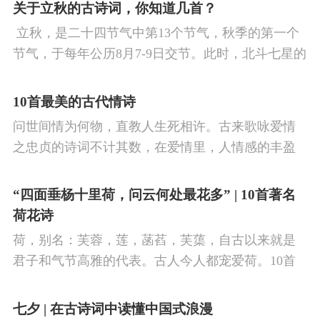
看剑，梦回吹角连营。八百里分麾下炙，五十弦翻
关于立秋的古诗词，你知道几首？
塞外声，沙场秋点兵。
​ 立秋，是二十四节气中第13个节气，秋季的第一个
节气，于每年公历8月7-9日交节。此时，北斗七星的
斗柄指向西南，太阳到达黄经135°。二十四节气反映
了四时“气”的变化，立秋是阳气渐收、阴气渐长，由
10首最美的古代情诗
阳盛逐渐转变为阴盛的节点。
问世间情为何物，直教人生死相许。古来歌咏爱情
之忠贞的诗词不计其数，在爱情里，人情感的丰盈
曼妙，谨小慎微，惆怅难解与哀怨凄美均在诗人的
笔下生辉。10首绝美的爱情古诗词，与你一起感受
“四面垂杨十里荷，问云何处最花多” | 10首著名
情之幽微，爱之可贵。
荷花诗
荷，别名：芙蓉，莲，菡萏，芙蕖，自古以来就是
君子和气节高雅的代表。古人今人都宠爱荷。10首
古诗词，带你感受文字里的荷香幽韵。1、《小池》
杨万里泉眼无声惜细流，树阴照水爱晴柔。
七夕 | 在古诗词中读懂中国式浪漫