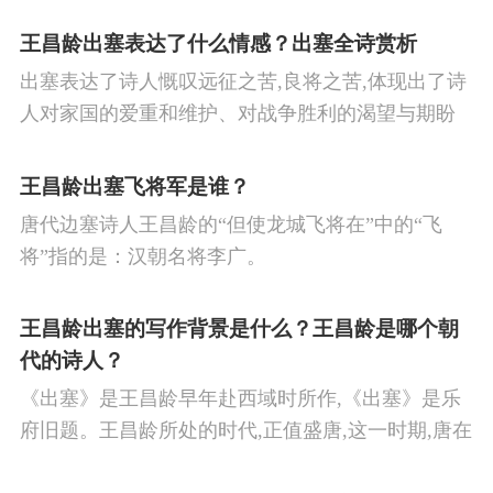
王昌龄出塞表达了什么情感？出塞全诗赏析
出塞表达了诗人慨叹远征之苦,良将之苦,体现出了诗
人对家国的爱重和维护、对战争胜利的渴望与期盼
以及对良将的信心,表达了诗人希望朝廷起任良将早
日平息边塞战争,使国家得到安宁,让人民过上安定生
王昌龄出塞飞将军是谁？
活的思想感情。
唐代边塞诗人王昌龄的“但使龙城飞将在”中的“飞
将”指的是：汉朝名将李广。
王昌龄出塞的写作背景是什么？王昌龄是哪个朝
代的诗人？
《出塞》是王昌龄早年赴西域时所作,《出塞》是乐
府旧题。王昌龄所处的时代,正值盛唐,这一时期,唐在
对外战争中屡屡取胜,全民族的自信心极强,边塞诗人