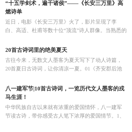
的作品中,多能体现一种慷慨激昂的向上精神,和克敌
“十五学剑术，遍干诸侯”——《长安三万里》高
制胜的强烈自信。 同时,频繁的边塞战争,也使人民不
燃诗单
堪重负,渴望和平,《出塞》正是反映了人民的这种和
近日，电影《长安三万里》火了，影片呈现了李
平愿望。
白、高适、杜甫等数十位“顶流”诗人群像。当熟悉的
唐诗在耳畔响起，很多观众直呼“血脉觉醒”，电影共
涉及48首诗词，你会背几首？快来（预）习。
20首古诗词里的绝美夏天
古往今来，无数文人墨客为夏天写下了动人诗篇，
20首夏日古诗词，让你清凉一夏。01《齐安郡后池
绝句》唐·杜牧菱透浮萍绿锦池，夏莺千啭弄蔷薇。
尽日无人看微雨，鸳鸯相对浴红衣。
八一建军节|10首古诗词，一览历代文人墨客的戎
马生涯！
中华民族自古以来就有浓重的爱国情怀，八一建军
节读古诗，带你感受古人笔下浓厚的爱国情节。1、
《破阵子·为陈同甫赋壮词以寄之》辛弃疾醉里挑灯