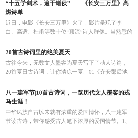
的作品中,多能体现一种慷慨激昂的向上精神,和克敌
“十五学剑术，遍干诸侯”——《长安三万里》高
制胜的强烈自信。 同时,频繁的边塞战争,也使人民不
燃诗单
堪重负,渴望和平,《出塞》正是反映了人民的这种和
近日，电影《长安三万里》火了，影片呈现了李
平愿望。
白、高适、杜甫等数十位“顶流”诗人群像。当熟悉的
唐诗在耳畔响起，很多观众直呼“血脉觉醒”，电影共
涉及48首诗词，你会背几首？快来（预）习。
20首古诗词里的绝美夏天
古往今来，无数文人墨客为夏天写下了动人诗篇，
20首夏日古诗词，让你清凉一夏。01《齐安郡后池
绝句》唐·杜牧菱透浮萍绿锦池，夏莺千啭弄蔷薇。
尽日无人看微雨，鸳鸯相对浴红衣。
八一建军节|10首古诗词，一览历代文人墨客的戎
马生涯！
中华民族自古以来就有浓重的爱国情怀，八一建军
节读古诗，带你感受古人笔下浓厚的爱国情节。1、
《破阵子·为陈同甫赋壮词以寄之》辛弃疾醉里挑灯