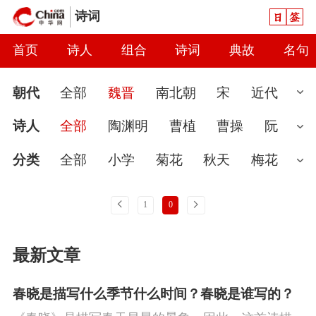
日签
诗词
首页
诗人
组合
诗词
典故
名句
朝代
全部
魏晋
南北朝
宋
近代
先秦
现代
汉
唐
元
清
当代
诗人
全部
陶渊明
曹植
曹操
阮
隋
秦
明
金
辽
五代
两汉
籍
左思
应玚
刘琨
蔡琰
王粲
曹
分类
全部
小学
菊花
秋天
梅花
丕
徐干
刘桢
傅玄
陆机
陈琳
魏
婉约
春节
读书
怀古
七夕节
雨
上一页
下一页
1
0
晋无名
张华
繁钦
潘岳
孙绰
张
春天
爱国
怀才不遇
初中
花
哲
最新文章
协
阮瑀
曹叡
应璩
孙楚
曹摅
石
理
豪放
咏史
送别
端午节
惜时
崇
陆云
袁宏
卢谌
慧远
讽刺
思念
闺怨
友情
月亮
重阳
春晓是描写什么季节什么时间？春晓是谁写的？