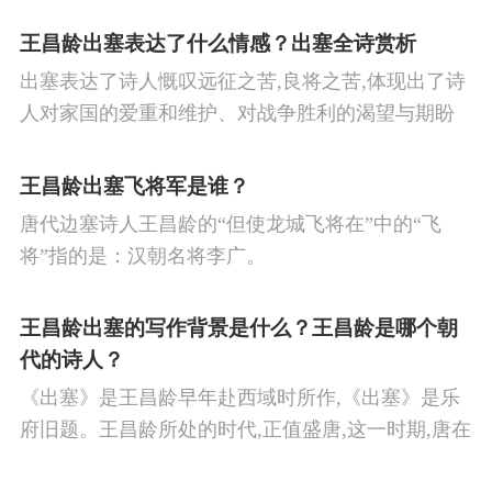
王昌龄出塞表达了什么情感？出塞全诗赏析
出塞表达了诗人慨叹远征之苦,良将之苦,体现出了诗
人对家国的爱重和维护、对战争胜利的渴望与期盼
以及对良将的信心,表达了诗人希望朝廷起任良将早
日平息边塞战争,使国家得到安宁,让人民过上安定生
王昌龄出塞飞将军是谁？
活的思想感情。
唐代边塞诗人王昌龄的“但使龙城飞将在”中的“飞
将”指的是：汉朝名将李广。
王昌龄出塞的写作背景是什么？王昌龄是哪个朝
代的诗人？
《出塞》是王昌龄早年赴西域时所作,《出塞》是乐
府旧题。王昌龄所处的时代,正值盛唐,这一时期,唐在
对外战争中屡屡取胜,全民族的自信心极强,边塞诗人