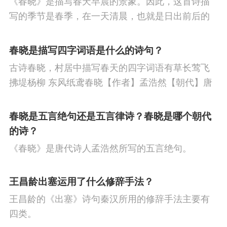
《春晓》是描写春天早晨的景象。因此，这首诗描
节
人生
寒食节
悼亡
赞美
高中
写的季节是春季，在一天清晨，也就是日出前后的
柳
中秋节
田园
忧国忧民
山水
孤
时刻。
春晓是描写四字词语是什么的诗句？
独
思乡
夏天
爱情
元宵节
母亲
古诗春晓，村居中描写春天的四字词语有草长莺飞
战争
风
寓理
劳动
励志
马
边
拂堤杨柳 东风纸鸢春晓【作者】孟浩然【朝代】唐
春眠不觉晓，处处闻啼鸟。夜来风雨声，花落知多
塞
雪
清明节
老师
冬天
壮志难
少。译文春日里贪睡不知不觉天已破晓，搅乱我酣
春晓是五言绝句还是五言律诗？春晓是哪个朝代
酬
羁旅
荷花
悲愤
眠的是那啁啾的小鸟。
的诗？
《春晓》是唐代诗人孟浩然所写的五言绝句。
王昌龄出塞运用了什么修辞手法？
王昌龄的《出塞》诗句秦汉所用的修辞手法主要有
四类。