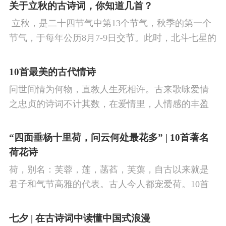
看剑，梦回吹角连营。八百里分麾下炙，五十弦翻
关于立秋的古诗词，你知道几首？
塞外声，沙场秋点兵。
​ 立秋，是二十四节气中第13个节气，秋季的第一个
节气，于每年公历8月7-9日交节。此时，北斗七星的
斗柄指向西南，太阳到达黄经135°。二十四节气反映
了四时“气”的变化，立秋是阳气渐收、阴气渐长，由
10首最美的古代情诗
阳盛逐渐转变为阴盛的节点。
问世间情为何物，直教人生死相许。古来歌咏爱情
之忠贞的诗词不计其数，在爱情里，人情感的丰盈
曼妙，谨小慎微，惆怅难解与哀怨凄美均在诗人的
笔下生辉。10首绝美的爱情古诗词，与你一起感受
“四面垂杨十里荷，问云何处最花多” | 10首著名
情之幽微，爱之可贵。
荷花诗
荷，别名：芙蓉，莲，菡萏，芙蕖，自古以来就是
君子和气节高雅的代表。古人今人都宠爱荷。10首
古诗词，带你感受文字里的荷香幽韵。1、《小池》
杨万里泉眼无声惜细流，树阴照水爱晴柔。
七夕 | 在古诗词中读懂中国式浪漫