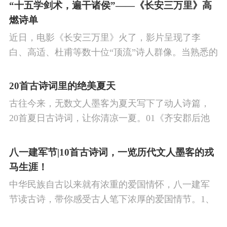
的作品中,多能体现一种慷慨激昂的向上精神,和克敌
“十五学剑术，遍干诸侯”——《长安三万里》高
制胜的强烈自信。 同时,频繁的边塞战争,也使人民不
燃诗单
堪重负,渴望和平,《出塞》正是反映了人民的这种和
近日，电影《长安三万里》火了，影片呈现了李
平愿望。
白、高适、杜甫等数十位“顶流”诗人群像。当熟悉的
唐诗在耳畔响起，很多观众直呼“血脉觉醒”，电影共
涉及48首诗词，你会背几首？快来（预）习。
20首古诗词里的绝美夏天
古往今来，无数文人墨客为夏天写下了动人诗篇，
20首夏日古诗词，让你清凉一夏。01《齐安郡后池
绝句》唐·杜牧菱透浮萍绿锦池，夏莺千啭弄蔷薇。
尽日无人看微雨，鸳鸯相对浴红衣。
八一建军节|10首古诗词，一览历代文人墨客的戎
马生涯！
中华民族自古以来就有浓重的爱国情怀，八一建军
节读古诗，带你感受古人笔下浓厚的爱国情节。1、
《破阵子·为陈同甫赋壮词以寄之》辛弃疾醉里挑灯