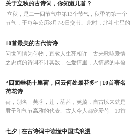
看剑，梦回吹角连营。八百里分麾下炙，五十弦翻
关于立秋的古诗词，你知道几首？
塞外声，沙场秋点兵。
​ 立秋，是二十四节气中第13个节气，秋季的第一个
节气，于每年公历8月7-9日交节。此时，北斗七星的
斗柄指向西南，太阳到达黄经135°。二十四节气反映
了四时“气”的变化，立秋是阳气渐收、阴气渐长，由
10首最美的古代情诗
阳盛逐渐转变为阴盛的节点。
问世间情为何物，直教人生死相许。古来歌咏爱情
之忠贞的诗词不计其数，在爱情里，人情感的丰盈
曼妙，谨小慎微，惆怅难解与哀怨凄美均在诗人的
笔下生辉。10首绝美的爱情古诗词，与你一起感受
“四面垂杨十里荷，问云何处最花多” | 10首著名
情之幽微，爱之可贵。
荷花诗
荷，别名：芙蓉，莲，菡萏，芙蕖，自古以来就是
君子和气节高雅的代表。古人今人都宠爱荷。10首
古诗词，带你感受文字里的荷香幽韵。1、《小池》
杨万里泉眼无声惜细流，树阴照水爱晴柔。
七夕 | 在古诗词中读懂中国式浪漫