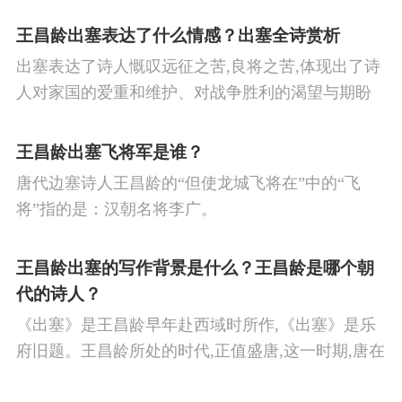
王昌龄出塞表达了什么情感？出塞全诗赏析
出塞表达了诗人慨叹远征之苦,良将之苦,体现出了诗
人对家国的爱重和维护、对战争胜利的渴望与期盼
以及对良将的信心,表达了诗人希望朝廷起任良将早
日平息边塞战争,使国家得到安宁,让人民过上安定生
王昌龄出塞飞将军是谁？
活的思想感情。
唐代边塞诗人王昌龄的“但使龙城飞将在”中的“飞
将”指的是：汉朝名将李广。
王昌龄出塞的写作背景是什么？王昌龄是哪个朝
代的诗人？
《出塞》是王昌龄早年赴西域时所作,《出塞》是乐
府旧题。王昌龄所处的时代,正值盛唐,这一时期,唐在
对外战争中屡屡取胜,全民族的自信心极强,边塞诗人