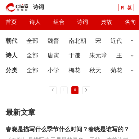
日签
诗词
首页
诗人
组合
诗词
典故
名句
朝代
全部
魏晋
南北朝
宋
近代
先秦
现代
汉
唐
元
清
当代
诗人
全部
唐寅
于谦
朱元璋
王
隋
秦
明
金
辽
五代
两汉
微
汤显祖
刘基
戚继光
吴承恩
解
分类
全部
小学
梅花
秋天
菊花
缙
景翩翩
袁宏道
宋濂
文征明
袁
婉约
春节
读书
怀古
七夕节
雨
上一页
下一页
1
0
崇焕
李东阳
王恭
憨山大师
陈宪
怀才不遇
春天
爱国
花
初中
哲
最新文章
章
刘大夏
唐诗
张弼
吴兆
王彦
理
咏史
豪放
送别
端午节
惜时
泓
陈嘉谋
张煌言
高启
边贡
陈子
闺怨
讽刺
思念
友情
月亮
寒食
春晓是描写什么季节什么时间？春晓是谁写的？