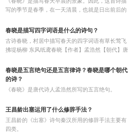
《春晓》是描写春天早晨的景象。因此，这首诗描
龙
呼文如
冯小青
冯梦龙
何景明
节
重阳节
人生
悼亡
赞美
柳
高
写的季节是春季，在一天清晨，也就是日出前后的
季贞一
李攀龙
凌濛初
明无名氏
梁玉
中
中秋节
忧国忧民
山水
孤独
田
时刻。
春晓是描写四字词语是什么的诗句？
姬
瞿佑
林鸿
齐景云
王媺
王过
园
思乡
夏天
爱情
元宵节
母亲
古诗春晓，村居中描写春天的四字词语有草长莺飞
仁
李梦阳
王磐
王叔承
吴静婉
王
寓理
战争
劳动
风
励志
马
边
拂堤杨柳 东风纸鸢春晓【作者】孟浩然【朝代】唐
春眠不觉晓，处处闻啼鸟。夜来风雨声，花落知多
世贞
夏完淳
塞
雪
清明节
老师
壮志难酬
冬
少。译文春日里贪睡不知不觉天已破晓，搅乱我酣
春晓是五言绝句还是五言律诗？春晓是哪个朝代
天
羁旅
荷花
悲愤
眠的是那啁啾的小鸟。
的诗？
《春晓》是唐代诗人孟浩然所写的五言绝句。
王昌龄出塞运用了什么修辞手法？
王昌龄的《出塞》诗句秦汉所用的修辞手法主要有
四类。