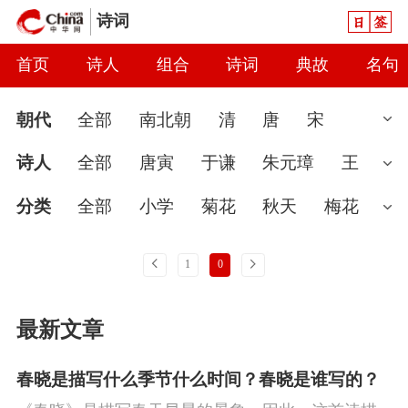
日签
诗词
首页
诗人
组合
诗词
典故
名句
朝代
全部
南北朝
清
唐
宋
汉
现代
元
先秦
魏晋
隋
近
诗人
全部
唐寅
于谦
朱元璋
王
代
秦
当代
明
辽
金
五代
两
微
汤显祖
刘基
戚继光
吴承恩
解
分类
全部
小学
菊花
秋天
梅花
汉
缙
景翩翩
袁宏道
宋濂
文征明
袁
婉约
春节
读书
怀古
七夕节
雨
上一页
下一页
1
0
崇焕
李东阳
王恭
陈宪章
刘大夏
春天
爱国
怀才不遇
初中
花
哲
最新文章
憨山大师
唐诗
王彦泓
张弼
吴兆
理
豪放
咏史
送别
端午节
惜时
陈嘉谋
张煌言
高启
边贡
陈子龙
讽刺
思念
闺怨
友情
月亮
重阳
春晓是描写什么季节什么时间？春晓是谁写的？