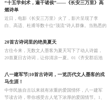
的作品中,多能体现一种慷慨激昂的向上精神,和克敌
“十五学剑术，遍干诸侯”——《长安三万里》高
制胜的强烈自信。 同时,频繁的边塞战争,也使人民不
燃诗单
堪重负,渴望和平,《出塞》正是反映了人民的这种和
近日，电影《长安三万里》火了，影片呈现了李
平愿望。
白、高适、杜甫等数十位“顶流”诗人群像。当熟悉的
唐诗在耳畔响起，很多观众直呼“血脉觉醒”，电影共
涉及48首诗词，你会背几首？快来（预）习。
20首古诗词里的绝美夏天
古往今来，无数文人墨客为夏天写下了动人诗篇，
20首夏日古诗词，让你清凉一夏。01《齐安郡后池
绝句》唐·杜牧菱透浮萍绿锦池，夏莺千啭弄蔷薇。
尽日无人看微雨，鸳鸯相对浴红衣。
八一建军节|10首古诗词，一览历代文人墨客的戎
马生涯！
中华民族自古以来就有浓重的爱国情怀，八一建军
节读古诗，带你感受古人笔下浓厚的爱国情节。1、
《破阵子·为陈同甫赋壮词以寄之》辛弃疾醉里挑灯