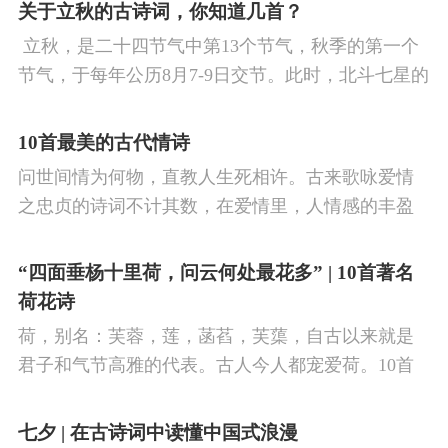
看剑，梦回吹角连营。八百里分麾下炙，五十弦翻
关于立秋的古诗词，你知道几首？
塞外声，沙场秋点兵。
​ 立秋，是二十四节气中第13个节气，秋季的第一个
节气，于每年公历8月7-9日交节。此时，北斗七星的
斗柄指向西南，太阳到达黄经135°。二十四节气反映
了四时“气”的变化，立秋是阳气渐收、阴气渐长，由
10首最美的古代情诗
阳盛逐渐转变为阴盛的节点。
问世间情为何物，直教人生死相许。古来歌咏爱情
之忠贞的诗词不计其数，在爱情里，人情感的丰盈
曼妙，谨小慎微，惆怅难解与哀怨凄美均在诗人的
笔下生辉。10首绝美的爱情古诗词，与你一起感受
“四面垂杨十里荷，问云何处最花多” | 10首著名
情之幽微，爱之可贵。
荷花诗
荷，别名：芙蓉，莲，菡萏，芙蕖，自古以来就是
君子和气节高雅的代表。古人今人都宠爱荷。10首
古诗词，带你感受文字里的荷香幽韵。1、《小池》
杨万里泉眼无声惜细流，树阴照水爱晴柔。
七夕 | 在古诗词中读懂中国式浪漫