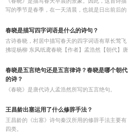
《春晓》是描写春天早晨的景象。因此，这首诗描
冯小青
何景明
呼文如
冯梦龙
季贞
节
人生
寒食节
悼亡
赞美
高中
写的季节是春季，在一天清晨，也就是日出前后的
一
李梦阳
瞿佑
齐景云
王媺
凌濛
柳
中秋节
田园
忧国忧民
山水
孤
时刻。
春晓是描写四字词语是什么的诗句？
初
梁玉姬
明无名氏
王过仁
李攀
独
思乡
夏天
爱情
元宵节
母亲
古诗春晓，村居中描写春天的四字词语有草长莺飞
龙
林鸿
王世贞
王叔承
王磐
吴静
战争
风
寓理
劳动
励志
马
边
拂堤杨柳 东风纸鸢春晓【作者】孟浩然【朝代】唐
春眠不觉晓，处处闻啼鸟。夜来风雨声，花落知多
婉
夏完淳
塞
雪
清明节
老师
冬天
壮志难
少。译文春日里贪睡不知不觉天已破晓，搅乱我酣
春晓是五言绝句还是五言律诗？春晓是哪个朝代
酬
羁旅
荷花
悲愤
眠的是那啁啾的小鸟。
的诗？
《春晓》是唐代诗人孟浩然所写的五言绝句。
王昌龄出塞运用了什么修辞手法？
王昌龄的《出塞》诗句秦汉所用的修辞手法主要有
四类。