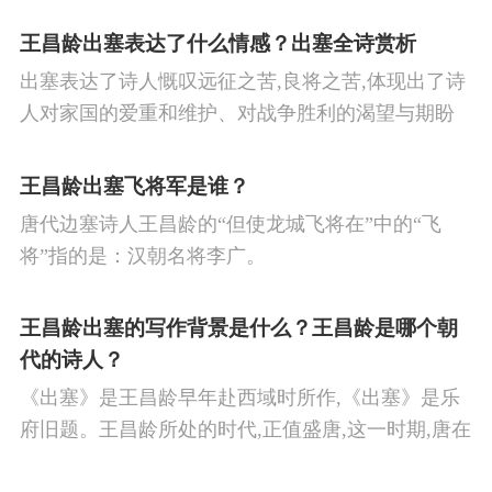
王昌龄出塞表达了什么情感？出塞全诗赏析
出塞表达了诗人慨叹远征之苦,良将之苦,体现出了诗
人对家国的爱重和维护、对战争胜利的渴望与期盼
以及对良将的信心,表达了诗人希望朝廷起任良将早
日平息边塞战争,使国家得到安宁,让人民过上安定生
王昌龄出塞飞将军是谁？
活的思想感情。
唐代边塞诗人王昌龄的“但使龙城飞将在”中的“飞
将”指的是：汉朝名将李广。
王昌龄出塞的写作背景是什么？王昌龄是哪个朝
代的诗人？
《出塞》是王昌龄早年赴西域时所作,《出塞》是乐
府旧题。王昌龄所处的时代,正值盛唐,这一时期,唐在
对外战争中屡屡取胜,全民族的自信心极强,边塞诗人