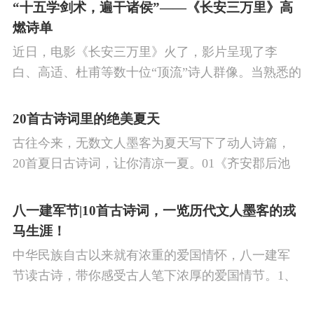
的作品中,多能体现一种慷慨激昂的向上精神,和克敌
“十五学剑术，遍干诸侯”——《长安三万里》高
制胜的强烈自信。 同时,频繁的边塞战争,也使人民不
燃诗单
堪重负,渴望和平,《出塞》正是反映了人民的这种和
近日，电影《长安三万里》火了，影片呈现了李
平愿望。
白、高适、杜甫等数十位“顶流”诗人群像。当熟悉的
唐诗在耳畔响起，很多观众直呼“血脉觉醒”，电影共
涉及48首诗词，你会背几首？快来（预）习。
20首古诗词里的绝美夏天
古往今来，无数文人墨客为夏天写下了动人诗篇，
20首夏日古诗词，让你清凉一夏。01《齐安郡后池
绝句》唐·杜牧菱透浮萍绿锦池，夏莺千啭弄蔷薇。
尽日无人看微雨，鸳鸯相对浴红衣。
八一建军节|10首古诗词，一览历代文人墨客的戎
马生涯！
中华民族自古以来就有浓重的爱国情怀，八一建军
节读古诗，带你感受古人笔下浓厚的爱国情节。1、
《破阵子·为陈同甫赋壮词以寄之》辛弃疾醉里挑灯