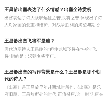
王昌龄出塞表达了什么情感？出塞全诗赏析
出塞表达了诗人慨叹远征之苦,良将之苦,体现出了诗
人对家国的爱重和维护、对战争胜利的渴望与期盼
以及对良将的信心,表达了诗人希望朝廷起任良将早
日平息边塞战争,使国家得到安宁,让人民过上安定生
王昌龄出塞飞将军是谁？
活的思想感情。
唐代边塞诗人王昌龄的“但使龙城飞将在”中的“飞
将”指的是：汉朝名将李广。
王昌龄出塞的写作背景是什么？王昌龄是哪个朝
代的诗人？
《出塞》是王昌龄早年赴西域时所作,《出塞》是乐
府旧题。王昌龄所处的时代,正值盛唐,这一时期,唐在
对外战争中屡屡取胜,全民族的自信心极强,边塞诗人