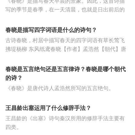
《春晓》是描写春天早晨的景象。因此，这首诗描
龙
呼文如
冯小青
冯梦龙
何景明
节
寒食节
人生
赞美
悼亡
柳
高
写的季节是春季，在一天清晨，也就是日出前后的
季贞一
李攀龙
凌濛初
明无名氏
梁玉
中
中秋节
孤独
田园
忧国忧民
山
时刻。
春晓是描写四字词语是什么的诗句？
姬
瞿佑
林鸿
齐景云
王媺
王过
水
夏天
思乡
元宵节
爱情
母亲
古诗春晓，村居中描写春天的四字词语有草长莺飞
仁
李梦阳
王磐
王叔承
吴静婉
王
寓理
风
战争
劳动
励志
马
边
拂堤杨柳 东风纸鸢春晓【作者】孟浩然【朝代】唐
春眠不觉晓，处处闻啼鸟。夜来风雨声，花落知多
世贞
夏完淳
塞
雪
清明节
壮志难酬
冬天
老
少。译文春日里贪睡不知不觉天已破晓，搅乱我酣
春晓是五言绝句还是五言律诗？春晓是哪个朝代
师
荷花
羁旅
悲愤
眠的是那啁啾的小鸟。
的诗？
《春晓》是唐代诗人孟浩然所写的五言绝句。
王昌龄出塞运用了什么修辞手法？
王昌龄的《出塞》诗句秦汉所用的修辞手法主要有
四类。