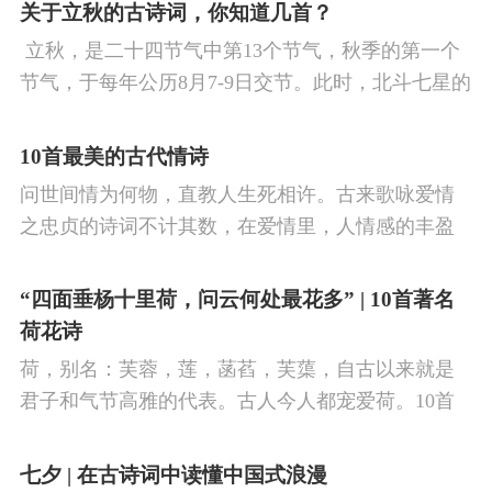
看剑，梦回吹角连营。八百里分麾下炙，五十弦翻
关于立秋的古诗词，你知道几首？
塞外声，沙场秋点兵。
​ 立秋，是二十四节气中第13个节气，秋季的第一个
节气，于每年公历8月7-9日交节。此时，北斗七星的
斗柄指向西南，太阳到达黄经135°。二十四节气反映
了四时“气”的变化，立秋是阳气渐收、阴气渐长，由
10首最美的古代情诗
阳盛逐渐转变为阴盛的节点。
问世间情为何物，直教人生死相许。古来歌咏爱情
之忠贞的诗词不计其数，在爱情里，人情感的丰盈
曼妙，谨小慎微，惆怅难解与哀怨凄美均在诗人的
笔下生辉。10首绝美的爱情古诗词，与你一起感受
“四面垂杨十里荷，问云何处最花多” | 10首著名
情之幽微，爱之可贵。
荷花诗
荷，别名：芙蓉，莲，菡萏，芙蕖，自古以来就是
君子和气节高雅的代表。古人今人都宠爱荷。10首
古诗词，带你感受文字里的荷香幽韵。1、《小池》
杨万里泉眼无声惜细流，树阴照水爱晴柔。
七夕 | 在古诗词中读懂中国式浪漫