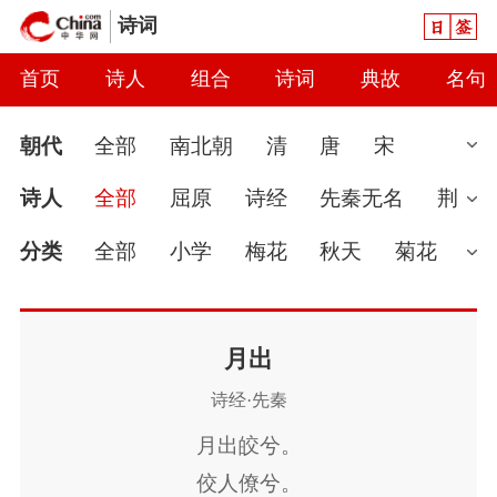
日签
诗词
首页
诗人
组合
诗词
典故
名句
朝代
全部
南北朝
清
唐
宋
汉
现代
元
先秦
魏晋
隋
近
诗人
全部
屈原
诗经
先秦无名
荆
代
秦
当代
明
辽
金
五代
两
轲
宋玉
伯夷
分类
全部
小学
梅花
秋天
菊花
汉
婉约
春节
读书
怀古
七夕节
雨
怀才不遇
春天
爱国
花
初中
哲
月出
诗经·先秦
理
咏史
豪放
送别
端午节
惜时
月出皎兮。
闺怨
讽刺
思念
友情
月亮
寒食
佼人僚兮。