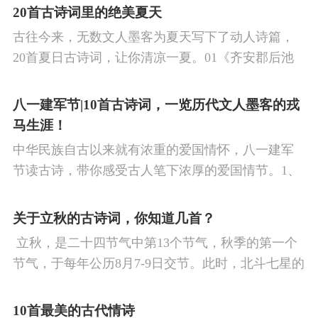
涉及48首诗词，你会背几首？快来（预）习。
20首古诗词里的绝美夏天
古往今来，无数文人墨客为夏天写下了动人诗篇，
20首夏日古诗词，让你清凉一夏。01《齐安郡后池
绝句》唐·杜牧菱透浮萍绿锦池，夏莺千啭弄蔷薇。
尽日无人看微雨，鸳鸯相对浴红衣。
八一建军节|10首古诗词，一览历代文人墨客的戎
马生涯！
中华民族自古以来就有浓重的爱国情怀，八一建军
节读古诗，带你感受古人笔下浓厚的爱国情节。1、
《破阵子·为陈同甫赋壮词以寄之》辛弃疾醉里挑灯
看剑，梦回吹角连营。八百里分麾下炙，五十弦翻
关于立秋的古诗词，你知道几首？
塞外声，沙场秋点兵。
​ 立秋，是二十四节气中第13个节气，秋季的第一个
节气，于每年公历8月7-9日交节。此时，北斗七星的
斗柄指向西南，太阳到达黄经135°。二十四节气反映
了四时“气”的变化，立秋是阳气渐收、阴气渐长，由
10首最美的古代情诗