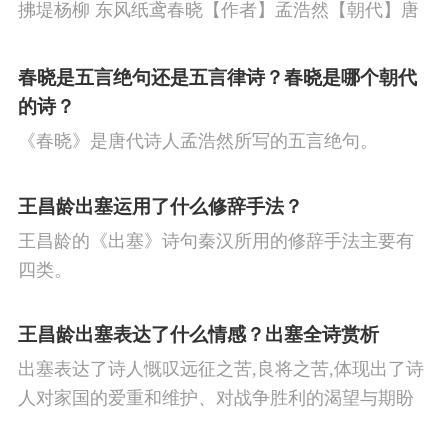
拂堤杨柳 东风纸鸢春晓【作者】孟浩然【朝代】唐
春眠不觉晓，处处闻啼鸟。夜来风雨声，花落知多
少。译文春日里贪睡不知不觉天已破晓，搅乱我酣
春晓是五言绝句还是五言律诗？春晓是哪个朝代
眠的是那啁啾的小鸟。
的诗？
《春晓》是唐代诗人孟浩然所写的五言绝句。
王昌龄出塞运用了什么修辞手法？
王昌龄的《出塞》诗句秦汉所用的修辞手法主要有
四类。
王昌龄出塞表达了什么情感？出塞全诗赏析
出塞表达了诗人慨叹远征之苦,良将之苦,体现出了诗
人对家国的爱重和维护、对战争胜利的渴望与期盼
以及对良将的信心,表达了诗人希望朝廷起任良将早