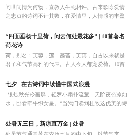
阳盛逐渐转变为阴盛的节点。
问世间情为何物，直教人生死相许。古来歌咏爱情
之忠贞的诗词不计其数，在爱情里，人情感的丰盈
曼妙，谨小慎微，惆怅难解与哀怨凄美均在诗人的
笔下生辉。10首绝美的爱情古诗词，与你一起感受
“四面垂杨十里荷，问云何处最花多” | 10首著名
情之幽微，爱之可贵。
荷花诗
荷，别名：芙蓉，莲，菡萏，芙蕖，自古以来就是
君子和气节高雅的代表。古人今人都宠爱荷。10首
古诗词，带你感受文字里的荷香幽韵。1、《小池》
杨万里泉眼无声惜细流，树阴照水爱晴柔。
七夕 | 在古诗词中读懂中国式浪漫
“银烛秋光冷画屏，轻罗小扇扑流萤。天阶夜色凉如
水，卧看牵牛织女星。”当我们读到杜牧这优美的诗
句，自然就想起牛郎织女鹊桥相会的动人传说。“迢
迢牵牛星，皎皎河汉女。
处暑无三日，新凉直万金 | 处暑
处暑节气通常落在农历七月的中下旬，以节气来