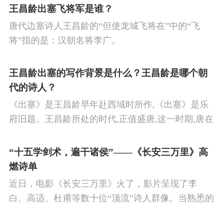
日平息边塞战争,使国家得到安宁,让人民过上安定生
王昌龄出塞飞将军是谁？
活的思想感情。
唐代边塞诗人王昌龄的“但使龙城飞将在”中的“飞
将”指的是：汉朝名将李广。
王昌龄出塞的写作背景是什么？王昌龄是哪个朝
代的诗人？
《出塞》是王昌龄早年赴西域时所作,《出塞》是乐
府旧题。王昌龄所处的时代,正值盛唐,这一时期,唐在
对外战争中屡屡取胜,全民族的自信心极强,边塞诗人
的作品中,多能体现一种慷慨激昂的向上精神,和克敌
“十五学剑术，遍干诸侯”——《长安三万里》高
制胜的强烈自信。 同时,频繁的边塞战争,也使人民不
燃诗单
堪重负,渴望和平,《出塞》正是反映了人民的这种和
近日，电影《长安三万里》火了，影片呈现了李
平愿望。
白、高适、杜甫等数十位“顶流”诗人群像。当熟悉的
唐诗在耳畔响起，很多观众直呼“血脉觉醒”，电影共