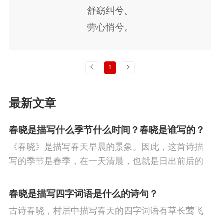
节
重阳节
人生
悼亡
赞美
柳
高
舒窈纠兮。
劳心悄兮。
中
中秋节
忧国忧民
山水
孤独
田
月出皓兮。
园
思乡
夏天
爱情
元宵节
母亲
佼人懰[1]兮。
上一页
下一页
1
寓理
战争
劳动
风
励志
马
边
舒忧受兮。
劳心慅[2]兮。
塞
雪
清明节
老师
壮志难酬
冬
最新文章
月出照兮。
天
羁旅
荷花
悲愤
佼人燎兮。
春晓是描写什么季节什么时间？春晓是谁写的？
舒夭绍兮。
《春晓》是描写春天早晨的景象。因此，这首诗描
劳心惨兮。
写的季节是春季，在一天清晨，也就是日出前后的
时刻。
春晓是描写四字词语是什么的诗句？
古诗春晓，村居中描写春天的四字词语有草长莺飞