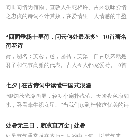
阳盛逐渐转变为阴盛的节点。
问世间情为何物，直教人生死相许。古来歌咏爱情
之忠贞的诗词不计其数，在爱情里，人情感的丰盈
曼妙，谨小慎微，惆怅难解与哀怨凄美均在诗人的
笔下生辉。10首绝美的爱情古诗词，与你一起感受
“四面垂杨十里荷，问云何处最花多” | 10首著名
情之幽微，爱之可贵。
荷花诗
荷，别名：芙蓉，莲，菡萏，芙蕖，自古以来就是
君子和气节高雅的代表。古人今人都宠爱荷。10首
古诗词，带你感受文字里的荷香幽韵。1、《小池》
杨万里泉眼无声惜细流，树阴照水爱晴柔。
七夕 | 在古诗词中读懂中国式浪漫
“银烛秋光冷画屏，轻罗小扇扑流萤。天阶夜色凉如
水，卧看牵牛织女星。”当我们读到杜牧这优美的诗
句，自然就想起牛郎织女鹊桥相会的动人传说。“迢
迢牵牛星，皎皎河汉女。
处暑无三日，新凉直万金 | 处暑
处暑节气通常落在农历七月的中下旬，以节气来