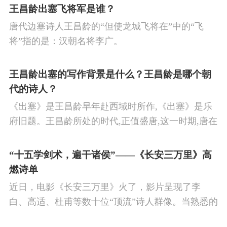
日平息边塞战争,使国家得到安宁,让人民过上安定生
王昌龄出塞飞将军是谁？
活的思想感情。
唐代边塞诗人王昌龄的“但使龙城飞将在”中的“飞
将”指的是：汉朝名将李广。
王昌龄出塞的写作背景是什么？王昌龄是哪个朝
代的诗人？
《出塞》是王昌龄早年赴西域时所作,《出塞》是乐
府旧题。王昌龄所处的时代,正值盛唐,这一时期,唐在
对外战争中屡屡取胜,全民族的自信心极强,边塞诗人
的作品中,多能体现一种慷慨激昂的向上精神,和克敌
“十五学剑术，遍干诸侯”——《长安三万里》高
制胜的强烈自信。 同时,频繁的边塞战争,也使人民不
燃诗单
堪重负,渴望和平,《出塞》正是反映了人民的这种和
近日，电影《长安三万里》火了，影片呈现了李
平愿望。
白、高适、杜甫等数十位“顶流”诗人群像。当熟悉的
唐诗在耳畔响起，很多观众直呼“血脉觉醒”，电影共