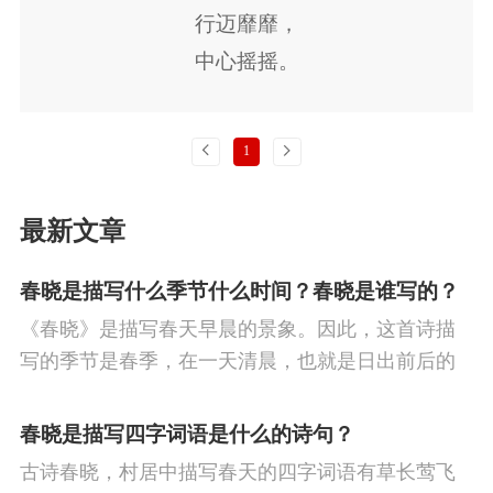
节
寒食节
人生
赞美
悼亡
柳
高
行迈靡靡，
中心摇摇。
中
中秋节
孤独
田园
忧国忧民
山
知我者谓我心忧，
水
夏天
思乡
元宵节
爱情
母亲
不知我者谓我何求。
上一页
下一页
1
寓理
风
战争
劳动
励志
马
边
悠悠苍天！
此何人哉？
塞
雪
清明节
壮志难酬
冬天
老
最新文章
彼黍离离，
师
荷花
羁旅
悲愤
彼稷之穗。
春晓是描写什么季节什么时间？春晓是谁写的？
行迈靡靡，
《春晓》是描写春天早晨的景象。因此，这首诗描
中心如醉。
写的季节是春季，在一天清晨，也就是日出前后的
时刻。
知我者谓我心忧，
春晓是描写四字词语是什么的诗句？
不知我者谓我何求。
悠悠苍天！
古诗春晓，村居中描写春天的四字词语有草长莺飞