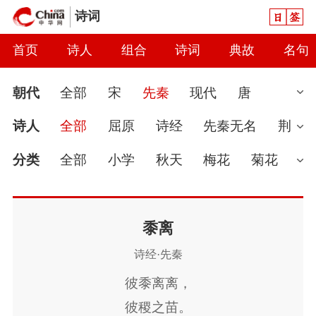
日签
诗词
首页
诗人
组合
诗词
典故
名句
朝代
全部
宋
先秦
现代
唐
清
魏晋
近代
明
南北朝
汉
诗人
全部
屈原
诗经
先秦无名
荆
元
当代
秦
隋
辽
金
五代
两
轲
宋玉
伯夷
分类
全部
小学
秋天
梅花
菊花
汉
婉约
春节
读书
七夕节
怀古
雨
爱国
春天
怀才不遇
初中
花
咏
黍离
诗经·先秦
史
豪放
哲理
端午节
送别
惜时
彼黍离离，
闺怨
思念
讽刺
友情
月亮
重阳
彼稷之苗。