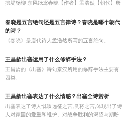
拂堤杨柳 东风纸鸢春晓【作者】孟浩然【朝代】唐
此何人哉？
春眠不觉晓，处处闻啼鸟。夜来风雨声，花落知多
彼黍离离，
少。译文春日里贪睡不知不觉天已破晓，搅乱我酣
春晓是五言绝句还是五言律诗？春晓是哪个朝代
彼稷之实。
眠的是那啁啾的小鸟。
的诗？
行迈靡靡，
《春晓》是唐代诗人孟浩然所写的五言绝句。
中心如噎。
知我者谓我心忧，
王昌龄出塞运用了什么修辞手法？
不知我者谓我何求。
王昌龄的《出塞》诗句秦汉所用的修辞手法主要有
悠悠苍天！
四类。
此何人哉？
王昌龄出塞表达了什么情感？出塞全诗赏析
出塞表达了诗人慨叹远征之苦,良将之苦,体现出了诗
人对家国的爱重和维护、对战争胜利的渴望与期盼
以及对良将的信心,表达了诗人希望朝廷起任良将早