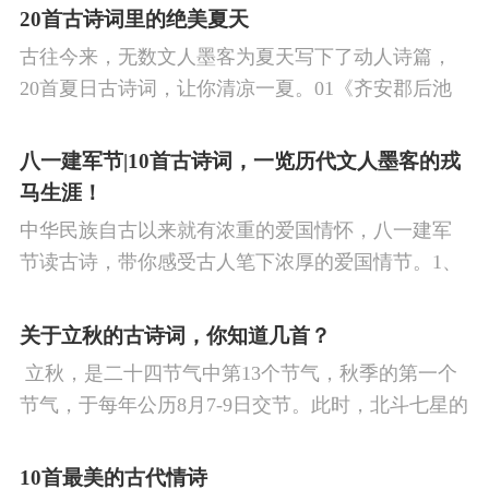
涉及48首诗词，你会背几首？快来（预）习。
20首古诗词里的绝美夏天
古往今来，无数文人墨客为夏天写下了动人诗篇，
20首夏日古诗词，让你清凉一夏。01《齐安郡后池
绝句》唐·杜牧菱透浮萍绿锦池，夏莺千啭弄蔷薇。
尽日无人看微雨，鸳鸯相对浴红衣。
八一建军节|10首古诗词，一览历代文人墨客的戎
马生涯！
中华民族自古以来就有浓重的爱国情怀，八一建军
节读古诗，带你感受古人笔下浓厚的爱国情节。1、
《破阵子·为陈同甫赋壮词以寄之》辛弃疾醉里挑灯
看剑，梦回吹角连营。八百里分麾下炙，五十弦翻
关于立秋的古诗词，你知道几首？
塞外声，沙场秋点兵。
​ 立秋，是二十四节气中第13个节气，秋季的第一个
节气，于每年公历8月7-9日交节。此时，北斗七星的
斗柄指向西南，太阳到达黄经135°。二十四节气反映
了四时“气”的变化，立秋是阳气渐收、阴气渐长，由
10首最美的古代情诗