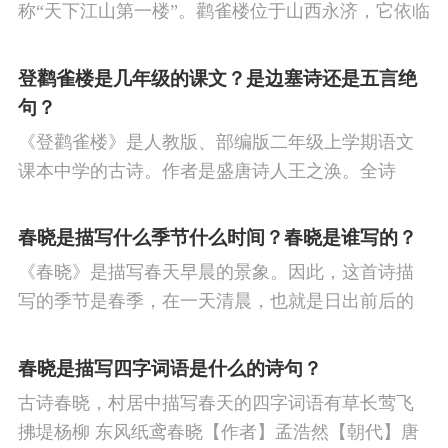
称“天下江山第一楼”。鹳雀楼位于山西永济，它依临
黄河，远眺华山。黄鹤楼在三国时期是军事楼，后
演变成为观赏楼，历代文人墨客在此留下了许多千
登鹳雀楼是几年级的课文？是边塞诗还是五言绝
古绝唱。
句？
《登鹳雀楼》是人教版、部编版二年级上学期语文
课本中学的古诗。作者是盛唐诗人王之涣。全诗
为：白日依山尽，黄河入海流。欲穷千里目，更上
一层楼。译文：夕阳依傍着西山慢慢地沉没，滔滔
春晓是描写什么季节什么时间？春晓是谁写的？
黄河朝着东海汹涌奔流。若想把千里的风光景物看
《春晓》是描写春天早晨的景象。因此，这首诗描
够，那就要登上更高的一层城楼。
写的季节是春季，在一天清晨，也就是日出前后的
时刻。
春晓是描写四字词语是什么的诗句？
古诗春晓，村居中描写春天的四字词语有草长莺飞
拂堤杨柳 东风纸鸢春晓【作者】孟浩然【朝代】唐