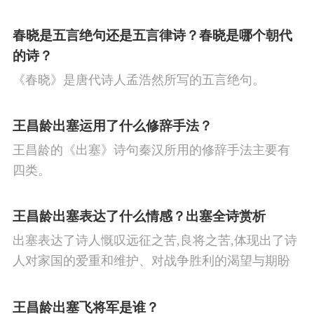
春眠不觉晓，处处闻啼鸟。夜来风雨声，花落知多
少。译文春日里贪睡不知不觉天已破晓，搅乱我酣
春晓是五言绝句还是五言律诗？春晓是哪个朝代
眠的是那啁啾的小鸟。
的诗？
《春晓》是唐代诗人孟浩然所写的五言绝句。
王昌龄出塞运用了什么修辞手法？
王昌龄的《出塞》诗句秦汉所用的修辞手法主要有
四类。
王昌龄出塞表达了什么情感？出塞全诗赏析
出塞表达了诗人慨叹远征之苦,良将之苦,体现出了诗
人对家国的爱重和维护、对战争胜利的渴望与期盼
以及对良将的信心,表达了诗人希望朝廷起任良将早
日平息边塞战争,使国家得到安宁,让人民过上安定生
王昌龄出塞飞将军是谁？