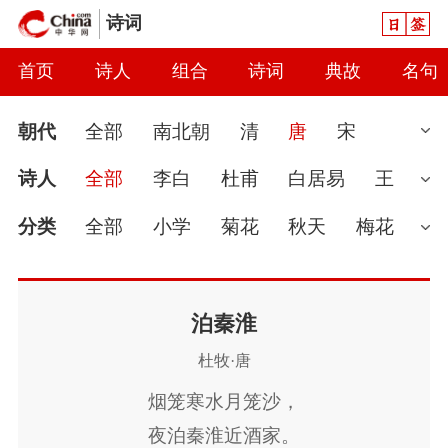
日签
诗词
首页
诗人
组合
诗词
典故
名句
朝代
全部
南北朝
清
唐
宋
汉
现代
元
先秦
魏晋
隋
近
诗人
全部
李白
杜甫
白居易
王
代
秦
当代
明
辽
金
五代
两
维
骆宾王
高适
李贺
杜牧
李商
分类
全部
小学
菊花
秋天
梅花
汉
隐
刘禹锡
孟浩然
王之涣
岑参
孟
婉约
春节
读书
怀古
七夕节
雨
郊
王勃
王昌龄
柳宗元
贺知章
卢
春天
爱国
怀才不遇
初中
花
哲
泊秦淮
杜牧·唐
照邻
李煜
张九龄
温庭筠
韩愈
元
理
豪放
咏史
送别
端午节
惜时
烟笼寒水月笼沙，
稹
李世民
张若虚
韩翃
李峤
鱼玄
讽刺
思念
闺怨
友情
月亮
重阳
夜泊秦淮近酒家。