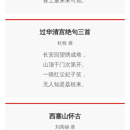
卷土重来未可知。
过华清宫绝句三首
杜牧·唐
长安回望绣成堆，
山顶千门次第开。
一骑红尘妃子笑，
无人知是荔枝来。
新丰绿树起黄埃，
数骑渔阳探使回。
霓裳一曲千峰上，
西塞山怀古
舞破中原始下来。
刘禹锡·唐