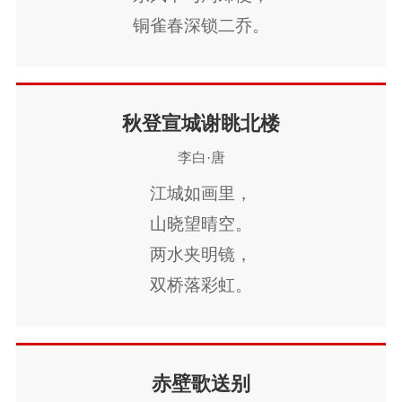
铜雀春深锁二乔。
秋登宣城谢眺北楼
李白·唐
江城如画里，
山晓望晴空。
两水夹明镜，
双桥落彩虹。
人烟寒橘柚，
秋色老梧桐。
谁念北楼上，
赤壁歌送别