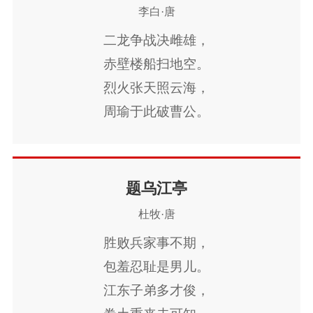
临风怀谢公。
李白·唐
二龙争战决雌雄，
赤壁楼船扫地空。
烈火张天照云海，
周瑜于此破曹公。
君去沧江望澄碧，
鲸鲵唐突留馀迹。
一一书来报故人，
题乌江亭
我欲因之壮心魄。
杜牧·唐
胜败兵家事不期，
包羞忍耻是男儿。
江东子弟多才俊，