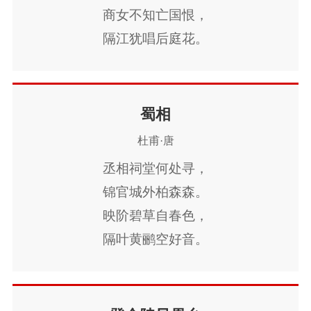
机
韦应物
王建
张籍
刘长卿
颜真
节
人生
寒食节
悼亡
赞美
高中
商女不知亡国恨，
隔江犹唱后庭花。
卿
贾岛
杜秋娘
李绅
卢纶
罗隐
柳
中秋节
田园
忧国忧民
山水
孤
皮日休
冯延巳
薛涛
李隆基
陈子
独
思乡
夏天
爱情
元宵节
母亲
昂
张继
崔颢
戴叔伦
司空图
战争
风
寓理
劳动
励志
马
边
蜀相
塞
雪
清明节
老师
冬天
壮志难
杜甫·唐
丞相祠堂何处寻，
酬
羁旅
荷花
悲愤
锦官城外柏森森。
映阶碧草自春色，
隔叶黄鹂空好音。
三顾频烦天下计，
两朝开济老臣心。
出师未捷身先死，