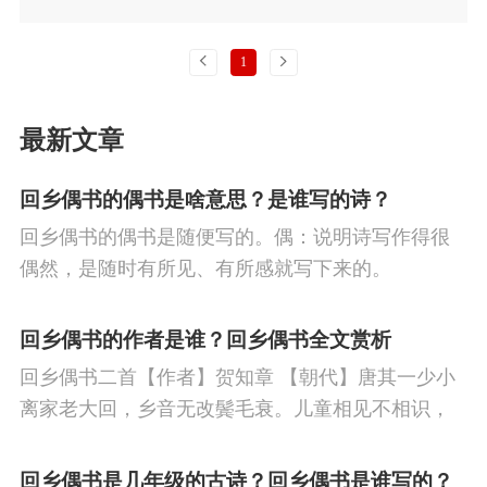
闲云潭影日悠悠，
物换星移几度秋。
上一页
下一页
1
阁中帝子今安在？
槛外长江空自流！
最新文章
回乡偶书的偶书是啥意思？是谁写的诗？
回乡偶书的偶书是随便写的。偶：说明诗写作得很
偶然，是随时有所见、有所感就写下来的。
回乡偶书的作者是谁？回乡偶书全文赏析
回乡偶书二首【作者】贺知章 【朝代】唐其一少小
离家老大回，乡音无改鬓毛衰。儿童相见不相识，
笑问客从何处来。其二离别家乡岁月多，近来人事
半消磨。惟有门前镜湖水，春风不改旧时波。
回乡偶书是几年级的古诗？回乡偶书是谁写的？