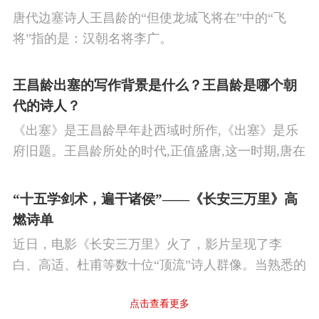
活的思想感情。
唐代边塞诗人王昌龄的“但使龙城飞将在”中的“飞
将”指的是：汉朝名将李广。
王昌龄出塞的写作背景是什么？王昌龄是哪个朝
代的诗人？
《出塞》是王昌龄早年赴西域时所作,《出塞》是乐
府旧题。王昌龄所处的时代,正值盛唐,这一时期,唐在
对外战争中屡屡取胜,全民族的自信心极强,边塞诗人
的作品中,多能体现一种慷慨激昂的向上精神,和克敌
“十五学剑术，遍干诸侯”——《长安三万里》高
制胜的强烈自信。 同时,频繁的边塞战争,也使人民不
燃诗单
堪重负,渴望和平,《出塞》正是反映了人民的这种和
近日，电影《长安三万里》火了，影片呈现了李
平愿望。
白、高适、杜甫等数十位“顶流”诗人群像。当熟悉的
唐诗在耳畔响起，很多观众直呼“血脉觉醒”，电影共
点击查看更多
涉及48首诗词，你会背几首？快来（预）习。