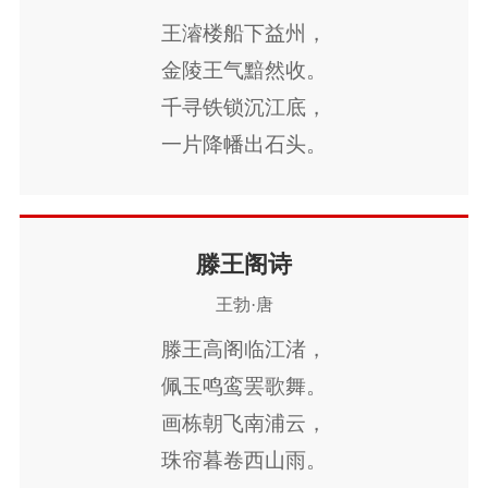
万国笙歌醉太平，
王濬楼船下益州，
倚天楼殿月分明。
金陵王气黯然收。
云中乱拍禄山舞，
千寻铁锁沉江底，
风过重峦下笑声。
一片降幡出石头。
人世几回伤往事，
山形依旧枕寒流。
今逢四海为家日，
滕王阁诗
故垒萧萧芦荻秋。
王勃·唐
滕王高阁临江渚，
佩玉鸣鸾罢歌舞。
画栋朝飞南浦云，
珠帘暮卷西山雨。