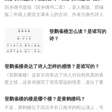
回乡偶书是指《回乡偶书二首》，是人教版、部编
版二年级上册语文课本上的古诗。作者为唐代诗人
贺知章。
登鹳雀楼怎么读？是谁写的
诗？
登鹳雀楼表达了诗人怎样的感情？是谁写的？
《登鹳雀楼》这首古诗表达了诗人对自然风景的喜
爱之情，这首诗描写了登高望远的情景，道出了要
站得高才能看得远的哲理，从中表现出诗人不凡的
胸襟和抱负，反映了盛唐时期人们昂扬向上的进取
登鹳雀楼的楼是哪个楼？是黄鹤楼吗？
精神。
不是，黄鹤楼位于武汉市长江南岸的蛇山顶上，号