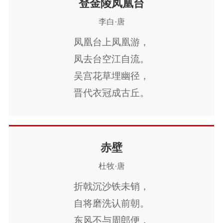
登金陵凤凰台
长使英雄泪满襟。
李白·唐
凤凰台上凤凰游，
凤去台空江自流。
吴宫花草埋幽径，
晋代衣冠成古丘。
三山半落青天外，
二水中分白鹭洲。
总为浮云能蔽日，
赤壁
长安不见使人愁。
杜牧·唐
折戟沉沙铁未销，
自将磨洗认前朝。
东风不与周郎便，