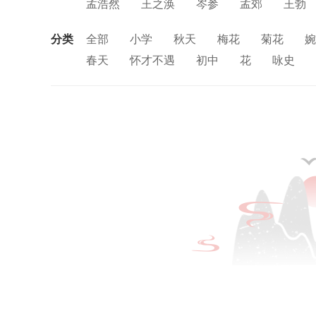
孟浩然
王之涣
岑参
孟郊
王勃
张九龄
温庭筠
韩愈
李世民
元
分类
全部
小学
秋天
梅花
菊花
婉
王建
张籍
刘长卿
颜真卿
贾岛
春天
怀才不遇
初中
花
咏史
薛涛
李隆基
陈子昂
张继
崔颢
思念
讽刺
友情
月亮
重阳节
中秋节
孤独
田园
忧国忧民
山
风
战争
劳动
励志
马
边塞
羁旅
悲愤