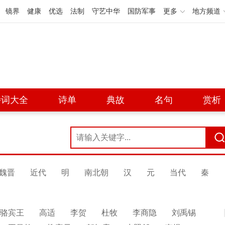
镜界
健康
优选
法制
守艺中华
国防军事
更多
地方频道
诗词大全
诗单
典故
名句
赏析
魏晋
近代
明
南北朝
汉
元
当代
秦
骆宾王
高适
李贺
杜牧
李商隐
刘禹锡
展开