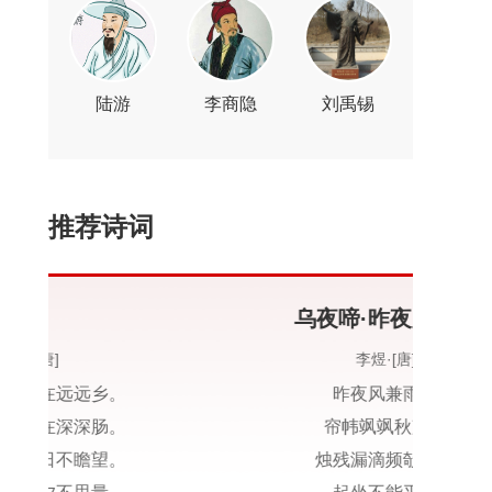
陆游
李商隐
刘禹锡
推荐诗词
乌夜啼·昨夜风兼雨
李煜·[唐]
昨夜风兼雨，
帘帏飒飒秋声。
烛残漏滴频欹枕，