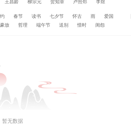
王昌龄
柳宗元
贺知章
卢照邻
李煜
稹
张若虚
韩翃
李峤
鱼玄机
韦应物
约
春节
读书
七夕节
怀古
雨
爱国
展开
杜秋娘
李绅
卢纶
罗隐
皮日休
冯延巳
豪放
哲理
端午节
送别
惜时
闺怨
戴叔伦
司空图
寒食节
人生
赞美
悼亡
柳
高中
水
夏天
思乡
元宵节
爱情
母亲
寓理
雪
清明节
壮志难酬
冬天
老师
荷花
暂无数据