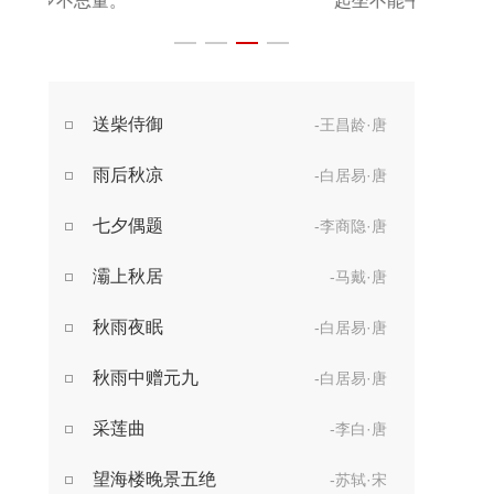
起坐不能平。
世事漫随流水，
算来一梦浮生。
醉乡路稳宜频到，
送柴侍御
-王昌龄·唐
此外不堪行。
雨后秋凉
-白居易·唐
七夕偶题
-李商隐·唐
灞上秋居
-马戴·唐
秋雨夜眠
-白居易·唐
秋雨中赠元九
-白居易·唐
采莲曲
-李白·唐
望海楼晚景五绝
-苏轼·宋