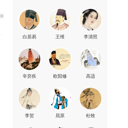
白居易
王维
李清照
辛弃疾
欧阳修
高适
李贺
屈原
杜牧