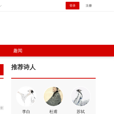
登录
注册
趣闻
推荐诗人
李白
杜甫
苏轼