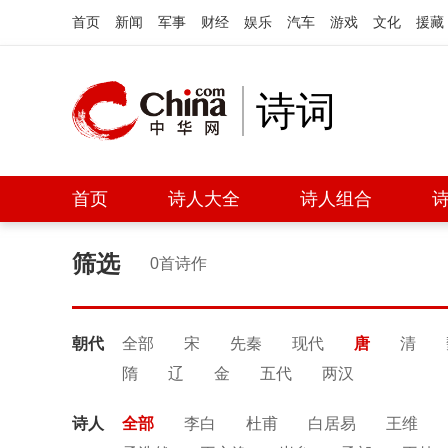
首页
新闻
军事
财经
娱乐
汽车
游戏
文化
援藏
诗词
首页
诗人大全
诗人组合
筛选
0首诗作
朝代
全部
宋
先秦
现代
唐
清
隋
辽
金
五代
两汉
诗人
全部
李白
杜甫
白居易
王维