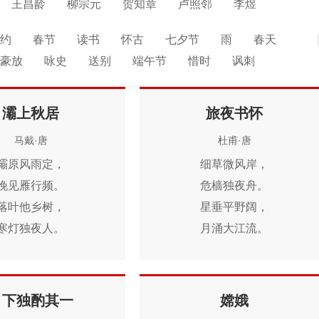
王昌龄
柳宗元
贺知章
卢照邻
李煜
民
张若虚
韩翃
李峤
鱼玄机
韦应物
约
春节
读书
怀古
七夕节
雨
春天
展开
杜秋娘
李绅
卢纶
罗隐
皮日休
冯延巳
豪放
咏史
送别
端午节
惜时
讽刺
戴叔伦
司空图
人生
寒食节
悼亡
赞美
高中
柳
独
思乡
夏天
爱情
元宵节
母亲
战争
灞上秋居
旅夜书怀
雪
清明节
老师
冬天
壮志难酬
羁旅
马戴·唐
杜甫·唐
灞原风雨定，
细草微风岸，
晚见雁行频。
危樯独夜舟。
落叶他乡树，
星垂平野阔，
寒灯独夜人。
月涌大江流。
空园白露滴，
名岂文章著，
孤壁野僧邻。
官应老病休。
寄卧郊扉久，
飘飘何所似，
月下独酌其一
嫦娥
何年致此身。
天地一沙鸥。