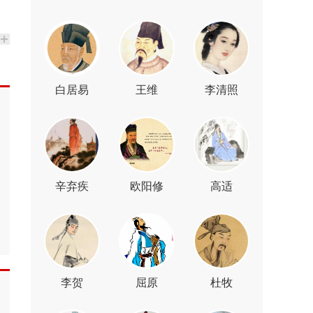
白居易
王维
李清照
辛弃疾
欧阳修
高适
李贺
屈原
杜牧