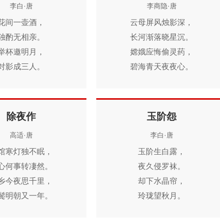
李白·唐
李商隐·唐
花间一壶酒，
云母屏风烛影深，
独酌无相亲。
长河渐落晓星沉。
举杯邀明月，
嫦娥应悔偷灵药，
对影成三人。
碧海青天夜夜心。
月既不解饮，
影徒随我身。
暂伴月将影，
除夜作
玉阶怨
行乐须及春。
高适·唐
李白·唐
我歌月徘徊，
夜雨
乌
馆寒灯独不眠，
玉阶生白露，
我舞影零乱。
白居易·[唐]
心何事转凄然。
夜久侵罗袜。
醒时同交欢，
我有所念人，隔在远远乡。
乡今夜思千里，
却下水晶帘，
醉后各分散。
我有所感事，结在深深肠。
鬓明朝又一年。
玲珑望秋月。
永结无情游，
乡远去不得，无日不瞻望。
相期邈云汉。