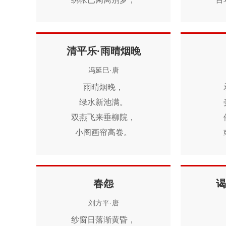
玉炉空袅寂寥香。
香
闺中红日奈何长。
泪
清平乐·雨晴烟晚
冯延巳·唐
撩
雨晴烟晚，
悠
绿水新池满。
双燕飞来垂柳院，
小阁画帘高卷。
黄昏独倚朱阑，
西南新月眉弯。
砌下落花风起，
春怨
谒
罗衣特地春寒。
刘方平·唐
纱窗日落渐黄昏，