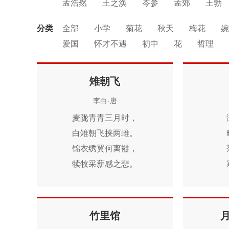
孟浩然
王之涣
岑参
孟郊
王勃
张九龄
温庭筠
韩愈
元稹
李世
分类
全部
小学
菊花
秋天
梅花
婉
王建
张籍
刘长卿
颜真卿
贾岛
爱国
怀才不遇
初中
花
哲理
薛涛
李隆基
陈子昂
张继
崔颢
思念
闺怨
友情
月亮
重阳节
中秋节
田园
忧国忧民
山水
孤
雉朝飞
风
寓理
劳动
励志
马
边塞
李白·唐
荷花
悲愤
麦陇青青三月时，
白雉朝飞挟两雌。
锦衣绣翼何离褷，
犊牧采薪感之悲。
春天和，
白日暖。
啄食饮泉勇气满，
竹里馆
争雄斗死绣颈断。