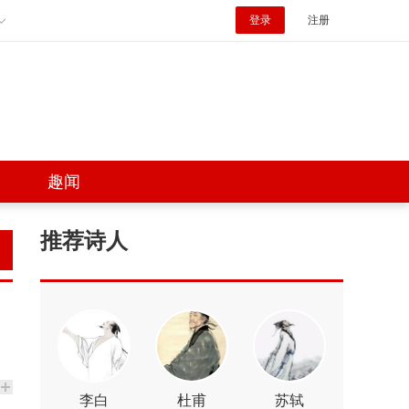
登录
注册
趣闻
推荐诗人
李白
杜甫
苏轼