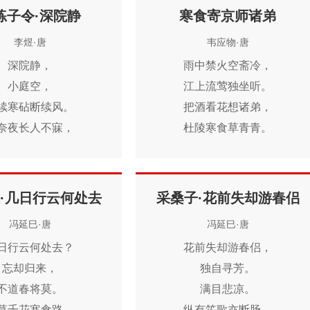
梧桐树，
练子令·深院静
寒食寄京师诸弟
君为父母君，
三更雨，
大惠在资储。
李煜·唐
韦应物·唐
不道离情正苦。
我为刀笔吏，
深院静，
雨中禁火空斋冷，
一叶叶，
小恶乃诛锄。
小庭空，
江上流莺独坐听。
一声声，
君提七郡籍，
续寒砧断续风。
把酒看花想诸弟，
空阶滴到明。
我按三尺书。
奈夜长人不寐，
杜陵寒食草青青。
俱已佩金印，
声和月到帘栊。
尝同趋玉除。
外宠信非薄，
·几日行云何处去
采桑子·花前失却游春侣
中怀何不摅。
冯延巳·唐
冯延巳·唐
恩光未报答，
日月空居诸。
日行云何处去？
花前失却游春侣，
磊落尝许君，
忘却归来，
独自寻芳。
局促应笑予。
不道春将莫。
满目悲凉。
所以自知分，
草千花寒食路，
纵有笙歌亦断肠。