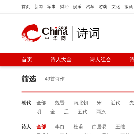
首页
新闻
军事
财经
娱乐
汽车
游戏
文化
援藏
诗词
首页
诗人大全
诗人组合
筛选
49首诗作
朝代
全部
魏晋
南北朝
宋
近代
先
明
金
辽
五代
两汉
诗人
全部
李白
杜甫
白居易
王维