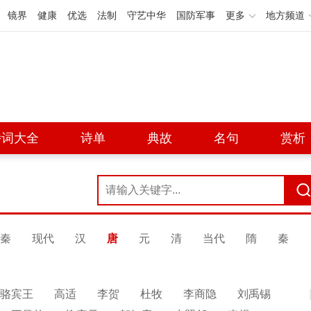
镜界
健康
优选
法制
守艺中华
国防军事
更多
地方频道
诗词大全
诗单
典故
名句
赏析
秦
现代
汉
唐
元
清
当代
隋
秦
骆宾王
高适
李贺
杜牧
李商隐
刘禹锡
展开