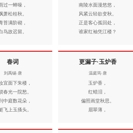
雨过一蝉噪，
南陵水面漫悠悠，
难逃生死墟。
飘萧松桂秋。
风紧云轻欲变秋。
况此促促世，
青苔满阶砌，
正是客心孤回处，
与君多索居。
白鸟故迟留。
谁家红袖凭江楼？
君在浙江东，
暮霭生深树，
荣驾方伯舆。
斜阳下小楼。
我在魏阙下，
谁知竹西路，
谬乘大夫车。
春词
更漏子·玉炉香
歌吹是扬州。
妻孥常各饱，
刘禹锡·唐
温庭筠·唐
奴婢亦盈庐。
妆宜面下朱楼，
玉炉香，
唯是利人事，
锁春光一院愁。
红蜡泪，
比君全不如。
到中庭数花朵，
偏照画堂秋思。
我统十郎官，
蜓飞上玉搔头。
眉翠薄，
君领百吏胥。
鬓云残，
我掌四曹局，
夜长衾枕寒。
君管十乡闾。