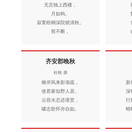
无言独上西楼，
月如钩。
寂寞梧桐深院锁清秋。
剪不断，
理还乱，
是离愁。
别是一般滋味在心头。
齐安郡晚秋
(一般 一作：一番)
杜牧·唐
柳岸风来影渐疏，
新
使君家似野人居。
深
云容水态还堪赏，
行
啸志歌怀亦自如。
蜻
雨暗残灯棋散后，
酒醒孤枕雁来初。