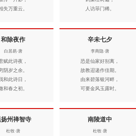
相失万重云。
人访荜门稀。
望尽似犹见，
绿竹含新粉，
哀多如更闻。
红莲落故衣。
野鸦无意绪，
渡头烟火起，
和除夜作
辛未七夕
鸣噪自纷纷。
处处采菱归。
白居易·唐
李商隐·唐
君赋此诗夜，
恐是仙家好别离，
穷阴岁之余。
故教迢递作佳期。
我和此诗日，
由来碧落银河畔，
微和春之初。
可要金风玉露时。
老知颜状改，
清漏渐移相望久，
病觉肢体虚。
微云未接过来迟。
头上毛发短，
岂能无意酬乌鹊，
题扬州禅智寺
南陵道中
口中牙齿疏。
惟与蜘蛛乞巧丝。
杜牧·唐
杜牧·唐
一落老病界，