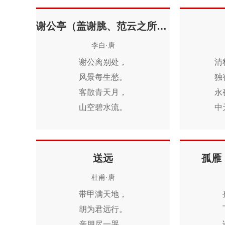
时。
飒尔凉风吹。
天秋木叶下，
谢公亭（盖谢脁、范云之所游）
月冷莎鸡悲。
李白·唐
坐愁群芳歇，
白露凋华滋。
谢公离别处，
清
风景每生愁。
独
客散青天月，
永
山空碧水流。
中
池花春映日，
风
窗竹夜鸣秋。
关
今古一相接，
已
送远
孤雁
长歌怀旧游。
强
杜甫·唐
带甲满天地，
胡为君远行。
亲朋尽一哭，