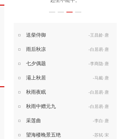
起坐不能平。
却话巴山夜雨时
世事漫随流水，
算来一梦浮生。
醉乡路稳宜频到，
送柴侍御
-王昌龄·唐
此外不堪行。
雨后秋凉
-白居易·唐
七夕偶题
-李商隐·唐
灞上秋居
-马戴·唐
秋雨夜眠
-白居易·唐
秋雨中赠元九
-白居易·唐
采莲曲
-李白·唐
望海楼晚景五绝
-苏轼·宋