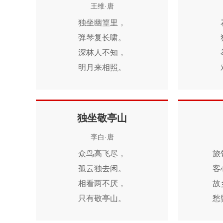
王维·唐
雉子班奏急管弦，
独坐幽篁里，
倾心酒美尽玉碗。
弹琴复长啸。
枯杨枯杨尔生稊，
深林人不知，
我独七十而孤栖。
明月来相照。
弹弦写恨意不尽，
瞑目归黄泥。
独坐敬亭山
李白·唐
秋思
众鸟高飞尽，
旅
李白·[唐]
孤云独去闲。
客
期，
春阳如昨日，
相看两不厌，
故
池。
碧树鸣黄鹂。
只有敬亭山。
愁
烛，
芜然蕙草暮，