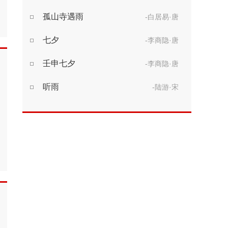
孤山寺遇雨
-白居易·唐
七夕
-李商隐·唐
壬申七夕
-李商隐·唐
听雨
-陆游·宋