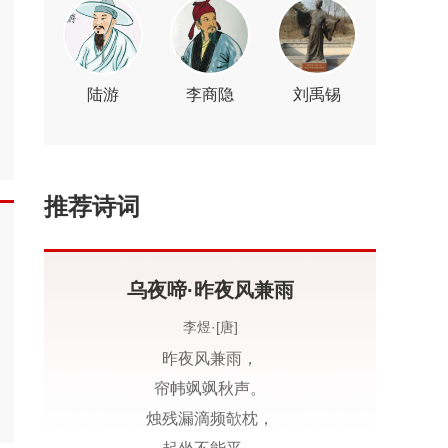
陆游
李商隐
刘禹锡
推荐诗词
夜啼·昨夜风兼雨
夜雨寄北
李煜·[唐]
李商隐·[唐]
昨夜风兼雨，
君问归期未有期
帘帏飒飒秋声。
巴山夜雨涨秋池
烛残漏滴频欹枕，
何当共剪西窗烛