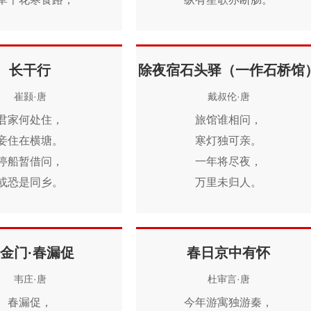
欲先歌归欤。
车系在谁家树。
林间戏蝶帘间燕，
眼倚楼频独语。
各自双双。
双燕飞来，
忍更思量，
长干行
除夜宿石头驿（一作石桥馆
陌上相逢否？
绿树青苔半夕阳。
崔颢·唐
戴叔伦·唐
乱春愁如柳絮。
君家何处住，
旅馆谁相问，
悠梦里无寻处。
妾住在横塘。
寒灯独可亲。
停船暂借问，
一年将尽夜，
或恐是同乡。
万里未归人。
家临九江水，
寥落悲前事，
来去九江侧。
支离笑此身。
同是长干人，
愁颜与衰鬓，
金门·春漏促
春日京中有怀
自小不相识。
明日又逢春。
韦庄·唐
杜审言·唐
下渚多风浪，
春漏促，
今年游寓独游秦，
莲舟渐觉稀。