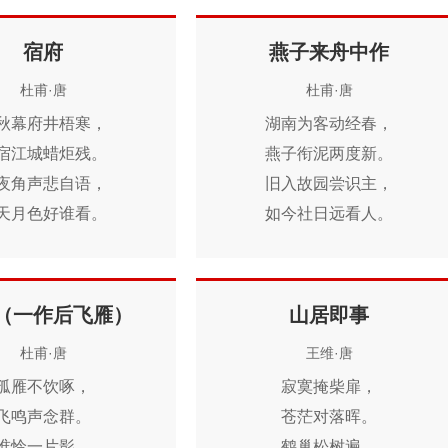
肠深解不得，无夕不思量。
况此残灯夜，独宿在空堂。
宿府
燕子来舟中作
秋天殊未晓，风雨正苍苍。
杜甫·唐
不学头陀法，前心安可忘？
杜甫·唐
秋幕府井梧寒，
湖南为客动经春，
宿江城蜡炬残。
燕子衔泥两度新。
夜角声悲自语，
旧入故园尝识主，
天月色好谁看。
如今社日远看人。
尘荏苒音书绝，
可怜处处巢居室，
塞萧条行路难。
何异飘飘托此身。
忍伶俜十年事，
暂语船樯还起去，
（一作后飞雁）
山居即事
移栖息一枝安。
穿花贴水益沾巾。
杜甫·唐
王维·唐
孤雁不饮啄，
寂寞掩柴扉，
飞鸣声念群。
苍茫对落晖。
谁怜一片影，
鹤巢松树遍，