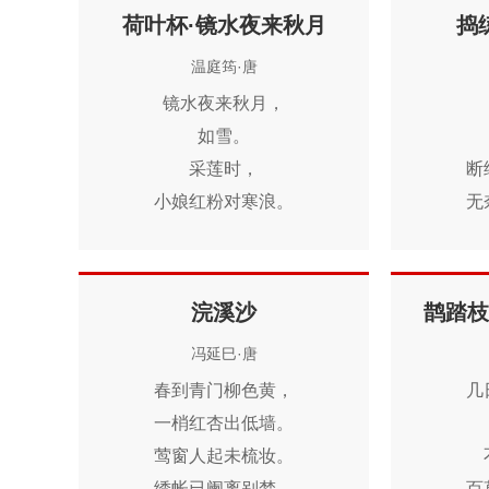
可怜赤壁争雄渡，
荷叶杯·镜水夜来秋月
捣
唯有蓑翁坐钓鱼。
温庭筠·唐
镜水夜来秋月，
如雪。
采莲时，
断
小娘红粉对寒浪。
无
惆怅，
数
正思惟。
浣溪沙
鹊踏枝
冯延巳·唐
春到青门柳色黄，
几
一梢红杏出低墙。
莺窗人起未梳妆。
绣帐已阑离别梦，
百