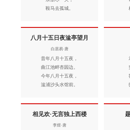
鞍马去孤城。
草木岁月晚，
关河霜雪清。
别离已昨日，
八月十五日夜湓亭望月
因见古人情。
白居易·唐
昔年八月十五夜，
曲江池畔杏园边。
今年八月十五夜，
湓浦沙头水馆前。
西北望乡何处是？
东南见月几回圆。
临风一叹无人会，
相见欢·无言独上西楼
今夜清光似往年。
李煜·唐