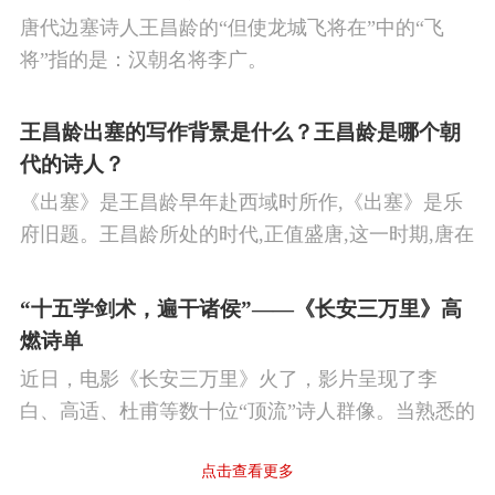
活的思想感情。
唐代边塞诗人王昌龄的“但使龙城飞将在”中的“飞
将”指的是：汉朝名将李广。
王昌龄出塞的写作背景是什么？王昌龄是哪个朝
代的诗人？
《出塞》是王昌龄早年赴西域时所作,《出塞》是乐
府旧题。王昌龄所处的时代,正值盛唐,这一时期,唐在
对外战争中屡屡取胜,全民族的自信心极强,边塞诗人
的作品中,多能体现一种慷慨激昂的向上精神,和克敌
“十五学剑术，遍干诸侯”——《长安三万里》高
制胜的强烈自信。 同时,频繁的边塞战争,也使人民不
燃诗单
堪重负,渴望和平,《出塞》正是反映了人民的这种和
近日，电影《长安三万里》火了，影片呈现了李
平愿望。
白、高适、杜甫等数十位“顶流”诗人群像。当熟悉的
唐诗在耳畔响起，很多观众直呼“血脉觉醒”，电影共
点击查看更多
涉及48首诗词，你会背几首？快来（预）习。