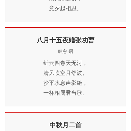
竟夕起相思。
灭烛怜光满，
披衣觉露滋。
不堪盈手赠，
八月十五夜赠张功曹
还寝梦佳期。
韩愈·唐
纤云四卷天无河，
清风吹空月舒波。
沙平水息声影绝，
一杯相属君当歌。
君歌声酸辞且苦，
不能听终泪如雨。
洞庭连天九疑高，
中秋月二首