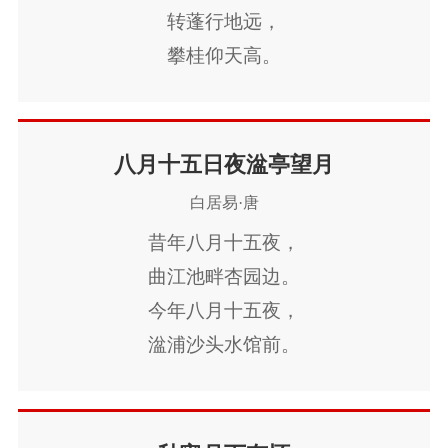
机
韦应物
王建
张籍
刘长卿
颜真
节
寒食节
人生
赞美
悼亡
柳
高
转蓬行地远，
攀桂仰天高。
卿
贾岛
杜秋娘
李绅
卢纶
罗隐
中
中秋节
孤独
田园
忧国忧民
山
水路疑霜雪，
皮日休
冯延巳
薛涛
李隆基
陈子
水
夏天
思乡
元宵节
爱情
母亲
林栖见羽毛。
昂
张继
崔颢
戴叔伦
司空图
寓理
风
战争
劳动
励志
马
边
此时瞻白兔，
八月十五日夜湓亭望月
直欲数秋毫。
塞
雪
清明节
壮志难酬
冬天
老
白居易·唐
稍下巫山峡，
昔年八月十五夜，
师
荷花
羁旅
悲愤
犹衔白帝城。
曲江池畔杏园边。
气沈全浦暗，
今年八月十五夜，
轮仄半楼明。
湓浦沙头水馆前。
刁斗皆催晓，
西北望乡何处是？
蟾蜍且自倾。
东南见月几回圆。
张弓倚残魄，
临风一叹无人会，