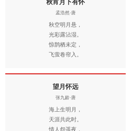
秋宵月下有怀
不独汉家营。
今夜清光似往年。
孟浩然·唐
秋空明月悬，
光彩露沾湿。
惊鹊栖未定，
飞萤卷帘入。
①
庭槐寒影疏，
邻杵夜声急。
望月怀远
②
张九龄·唐
佳期旷何许！
海上生明月，
望望空伫立。
天涯共此时。
情人怨遥夜，