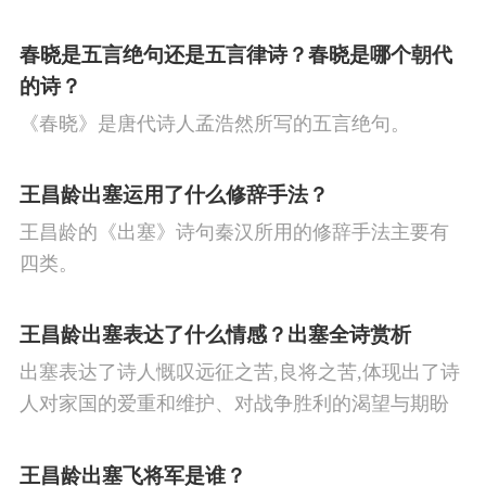
春眠不觉晓，处处闻啼鸟。夜来风雨声，花落知多
少。译文春日里贪睡不知不觉天已破晓，搅乱我酣
春晓是五言绝句还是五言律诗？春晓是哪个朝代
眠的是那啁啾的小鸟。
的诗？
《春晓》是唐代诗人孟浩然所写的五言绝句。
王昌龄出塞运用了什么修辞手法？
王昌龄的《出塞》诗句秦汉所用的修辞手法主要有
四类。
王昌龄出塞表达了什么情感？出塞全诗赏析
出塞表达了诗人慨叹远征之苦,良将之苦,体现出了诗
人对家国的爱重和维护、对战争胜利的渴望与期盼
以及对良将的信心,表达了诗人希望朝廷起任良将早
日平息边塞战争,使国家得到安宁,让人民过上安定生
王昌龄出塞飞将军是谁？