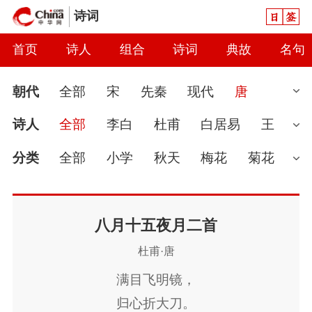
日签
诗词
首页
诗人
组合
诗词
典故
名句
朝代
全部
宋
先秦
现代
唐
清
魏晋
近代
明
南北朝
汉
诗人
全部
李白
杜甫
白居易
王
元
当代
秦
隋
辽
金
五代
两
维
骆宾王
高适
李贺
杜牧
李商
分类
全部
小学
秋天
梅花
菊花
汉
隐
刘禹锡
孟浩然
王之涣
岑参
孟
婉约
春节
读书
七夕节
怀古
雨
郊
王勃
王昌龄
柳宗元
贺知章
卢
爱国
春天
怀才不遇
初中
花
咏
八月十五夜月二首
杜甫·唐
照邻
李煜
张九龄
温庭筠
韩愈
元
史
豪放
哲理
端午节
送别
惜时
满目飞明镜，
稹
李世民
张若虚
韩翃
李峤
鱼玄
闺怨
思念
讽刺
友情
月亮
重阳
归心折大刀。