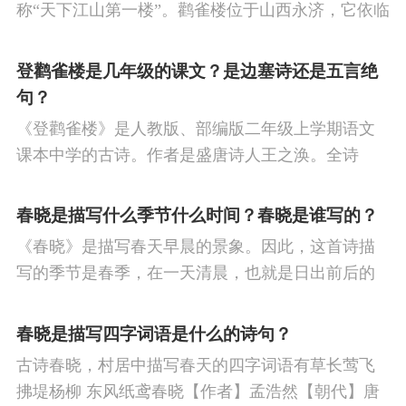
称“天下江山第一楼”。鹳雀楼位于山西永济，它依临
黄河，远眺华山。黄鹤楼在三国时期是军事楼，后
演变成为观赏楼，历代文人墨客在此留下了许多千
登鹳雀楼是几年级的课文？是边塞诗还是五言绝
古绝唱。
句？
《登鹳雀楼》是人教版、部编版二年级上学期语文
课本中学的古诗。作者是盛唐诗人王之涣。全诗
为：白日依山尽，黄河入海流。欲穷千里目，更上
一层楼。译文：夕阳依傍着西山慢慢地沉没，滔滔
春晓是描写什么季节什么时间？春晓是谁写的？
黄河朝着东海汹涌奔流。若想把千里的风光景物看
《春晓》是描写春天早晨的景象。因此，这首诗描
够，那就要登上更高的一层城楼。
写的季节是春季，在一天清晨，也就是日出前后的
时刻。
春晓是描写四字词语是什么的诗句？
古诗春晓，村居中描写春天的四字词语有草长莺飞
拂堤杨柳 东风纸鸢春晓【作者】孟浩然【朝代】唐