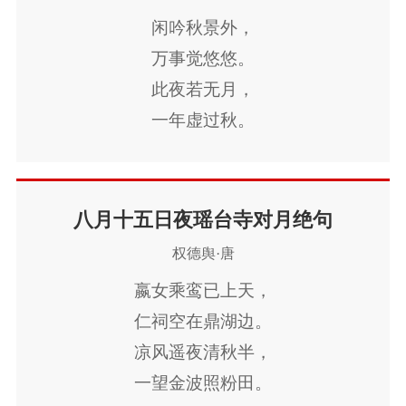
闲吟秋景外，
万事觉悠悠。
此夜若无月，
一年虚过秋。
八月十五日夜瑶台寺对月绝句
权德舆·唐
嬴女乘鸾已上天，
仁祠空在鼎湖边。
凉风遥夜清秋半，
一望金波照粉田。