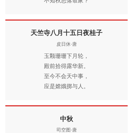
不知秋思落谁家？
未免捶楚尘埃间。
同时辈流多上道，
天路幽险难追攀。
天竺寺八月十五日夜桂子
君歌且休听我歌，
皮日休·唐
我歌今与君殊科。
玉颗珊珊下月轮，
一年明月今宵多，
殿前拾得露华新。
人生由命非由他。
至今不会天中事，
有酒不饮奈明何。
应是嫦娥掷与人。
中秋
司空图·唐