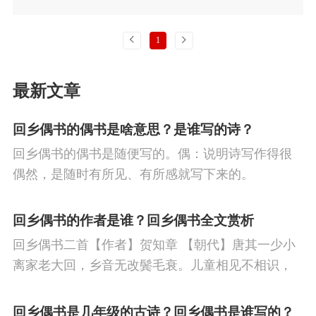
上一页
下一页
1
最新文章
回乡偶书的偶书是啥意思？是谁写的诗？
回乡偶书的偶书是随便写的。偶：说明诗写作得很
偶然，是随时有所见、有所感就写下来的。
回乡偶书的作者是谁？回乡偶书全文赏析
回乡偶书二首【作者】贺知章 【朝代】唐其一少小
离家老大回，乡音无改鬓毛衰。儿童相见不相识，
笑问客从何处来。其二离别家乡岁月多，近来人事
半消磨。惟有门前镜湖水，春风不改旧时波。
回乡偶书是几年级的古诗？回乡偶书是谁写的？