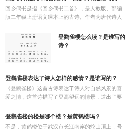
回乡偶书是指《回乡偶书二首》，是人教版、部编
版二年级上册语文课本上的古诗。作者为唐代诗人
贺知章。
登鹳雀楼怎么读？是谁写的
诗？
登鹳雀楼表达了诗人怎样的感情？是谁写的？
《登鹳雀楼》这首古诗表达了诗人对自然风景的喜
爱之情，这首诗描写了登高望远的情景，道出了要
站得高才能看得远的哲理，从中表现出诗人不凡的
胸襟和抱负，反映了盛唐时期人们昂扬向上的进取
登鹳雀楼的楼是哪个楼？是黄鹤楼吗？
精神。
不是，黄鹤楼位于武汉市长江南岸的蛇山顶上，号