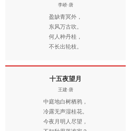
蛟龙出没猩鼯号。
李峤·唐
十生九死到官所，
盈缺青冥外，
幽居默默如藏逃。
东风万古吹。
下床畏蛇食畏药，
何人种丹桂，
海气湿蛰熏腥臊。
不长出轮枝。
昨者州前捶大鼓，
圆魄上寒空，
嗣皇继圣登夔皋。
皆言四海同。
赦书一日行万里，
安知千里外，
十五夜望月
罪从大辟皆除死。
不有雨兼风。
王建·唐
迁者追回流者还，
涤瑕荡垢清朝班。
中庭地白树栖鸦，
州家申名使家抑，
冷露无声湿桂花。
坎轲只得移荆蛮。
今夜月明人尽望，
判司卑官不堪说，