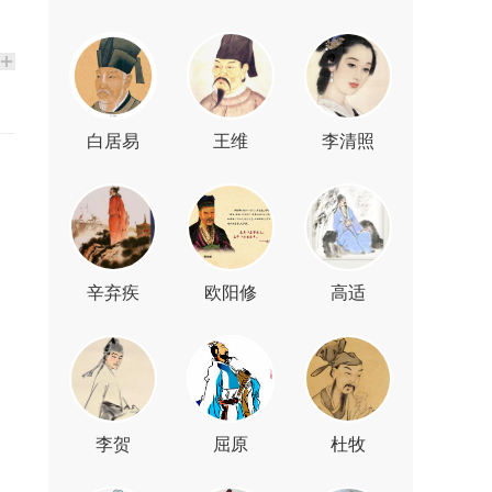
白居易
王维
李清照
辛弃疾
欧阳修
高适
李贺
屈原
杜牧