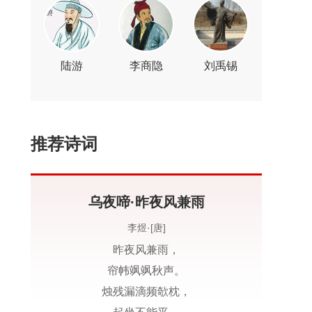
陆游
李商隐
刘禹锡
推荐诗词
乌夜啼·昨夜风兼雨
李煜·[唐]
昨夜风兼雨，
帘帏飒飒秋声。
烛残漏滴频欹枕，