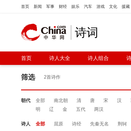
首页
新闻
军事
财经
娱乐
汽车
游戏
文化
援藏
诗词
首页
诗人大全
诗人组合
筛选
2首诗作
朝代
全部
南北朝
清
唐
宋
汉
明
辽
金
五代
两汉
诗人
全部
屈原
诗经
先秦无名
荆轲