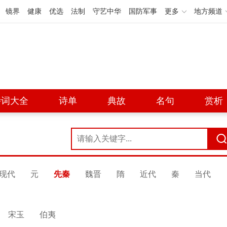
镜界
健康
优选
法制
守艺中华
国防军事
更多
地方频道
诗词大全
诗单
典故
名句
赏析
现代
元
先秦
魏晋
隋
近代
秦
当代
宋玉
伯夷