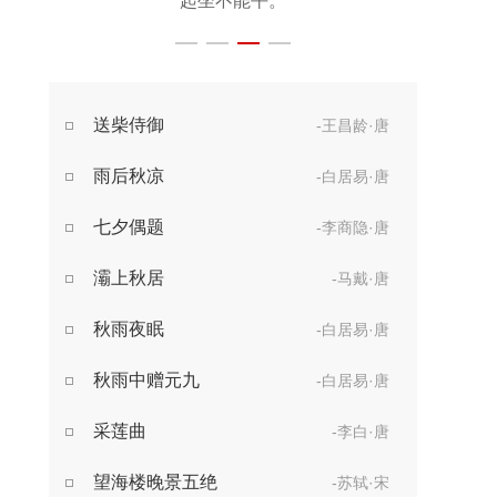
起坐不能平。
世事漫随流水，
算来一梦浮生。
醉乡路稳宜频到，
送柴侍御
-王昌龄·唐
此外不堪行。
雨后秋凉
-白居易·唐
七夕偶题
-李商隐·唐
灞上秋居
-马戴·唐
秋雨夜眠
-白居易·唐
秋雨中赠元九
-白居易·唐
采莲曲
-李白·唐
望海楼晚景五绝
-苏轼·宋