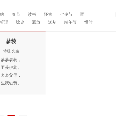
约
春节
读书
怀古
七夕节
雨
展开
哲理
咏史
豪放
送别
端午节
惜时
食节
重阳节
人生
悼亡
赞美
柳
高中
园
思乡
夏天
爱情
元宵节
母亲
寓理
蓼莪
雪
清明节
老师
壮志难酬
冬天
羁旅
诗经·先秦
蓼蓼者莪，
匪莪伊蒿。
哀哀父母，
生我劬劳。
蓼蓼者莪，
匪莪伊蔚。
哀哀父母，
生我劳瘁。