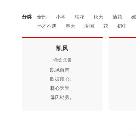
分类
全部
小学
梅花
秋天
菊花
婉
怀才不遇
春天
爱国
花
初中
闺怨
讽刺
思念
友情
月亮
寒
中秋节
忧国忧民
山水
孤独
田
凯风
战争
劳动
风
励志
马
边塞
诗经·先秦
荷花
悲愤
凯风自南，
吹彼棘心。
棘心夭夭，
母氏劬劳。
凯风自南，
吹彼棘薪。
母氏圣善，
我无令人。