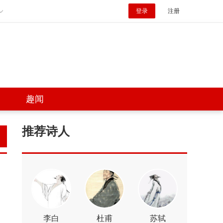
登录
注册
趣闻
推荐诗人
李白
杜甫
苏轼