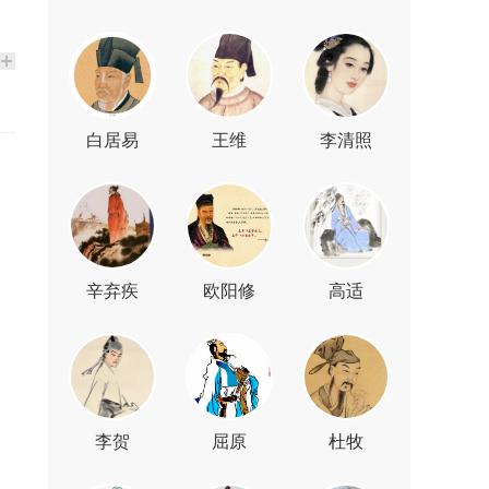
白居易
王维
李清照
辛弃疾
欧阳修
高适
李贺
屈原
杜牧