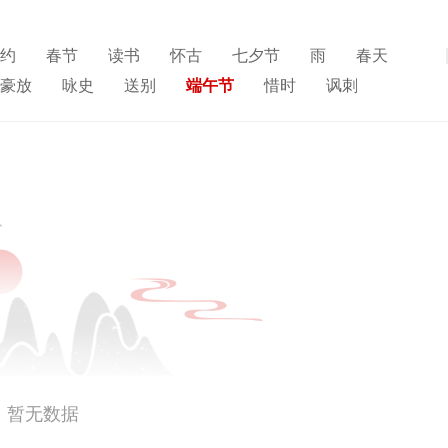
约
春节
读书
怀古
七夕节
雨
春天
展开
豪放
咏史
送别
端午节
惜时
讽刺
人生
寒食节
悼亡
赞美
高中
柳
独
思乡
夏天
爱情
元宵节
母亲
战争
雪
清明节
老师
冬天
壮志难酬
羁旅
暂无数据