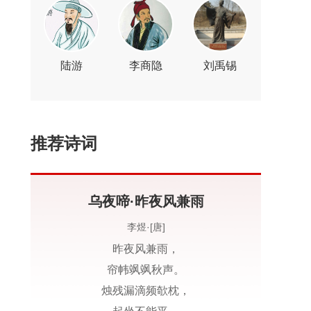
陆游
李商隐
刘禹锡
推荐诗词
乌夜啼·昨夜风兼雨
李煜·[唐]
昨夜风兼雨，
帘帏飒飒秋声。
烛残漏滴频欹枕，