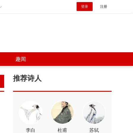
登录
注册
趣闻
推荐诗人
李白
杜甫
苏轼