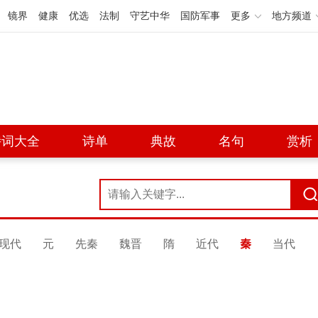
镜界
健康
优选
法制
守艺中华
国防军事
更多
地方频道
诗词大全
诗单
典故
名句
赏析
现代
元
先秦
魏晋
隋
近代
秦
当代