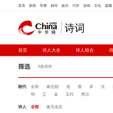
首页
新闻
军事
财经
娱乐
汽车
游戏
文化
援藏
诗词
首页
诗人大全
诗人组合
筛选
0首诗作
朝代
全部
南北朝
清
唐
宋
汉
明
辽
金
五代
两汉
诗人
全部
秦无名氏