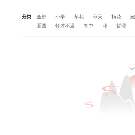
分类
全部
小学
菊花
秋天
梅花
婉
爱国
怀才不遇
初中
花
哲理
思念
闺怨
友情
月亮
重阳节
中秋节
田园
忧国忧民
山水
孤
风
寓理
劳动
励志
马
边塞
荷花
悲愤