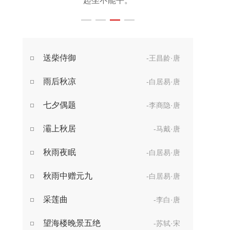
起坐不能平。
世事漫随流水，
算来一梦浮生。
醉乡路稳宜频到，
送柴侍御
-王昌龄·唐
此外不堪行。
雨后秋凉
-白居易·唐
七夕偶题
-李商隐·唐
灞上秋居
-马戴·唐
秋雨夜眠
-白居易·唐
秋雨中赠元九
-白居易·唐
采莲曲
-李白·唐
望海楼晚景五绝
-苏轼·宋