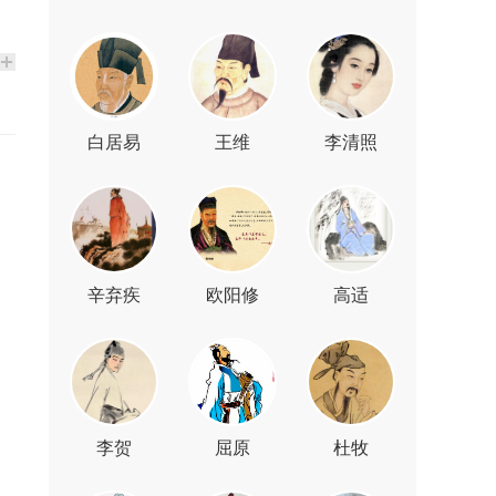
白居易
王维
李清照
辛弃疾
欧阳修
高适
李贺
屈原
杜牧