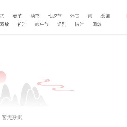
约
春节
读书
七夕节
怀古
雨
爱国
展开
豪放
哲理
端午节
送别
惜时
闺怨
寒食节
人生
赞美
悼亡
柳
高中
水
夏天
思乡
元宵节
爱情
母亲
寓理
雪
清明节
壮志难酬
冬天
老师
荷花
暂无数据