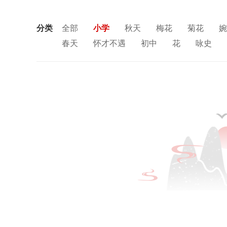
分类
全部
小学
秋天
梅花
菊花
婉
春天
怀才不遇
初中
花
咏史
思念
讽刺
友情
月亮
重阳节
中秋节
孤独
田园
忧国忧民
山
风
战争
劳动
励志
马
边塞
羁旅
悲愤