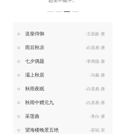
起坐不能平。
世事漫随流水，
算来一梦浮生。
醉乡路稳宜频到，
送柴侍御
-王昌龄·唐
此外不堪行。
雨后秋凉
-白居易·唐
七夕偶题
-李商隐·唐
灞上秋居
-马戴·唐
秋雨夜眠
-白居易·唐
秋雨中赠元九
-白居易·唐
采莲曲
-李白·唐
望海楼晚景五绝
-苏轼·宋