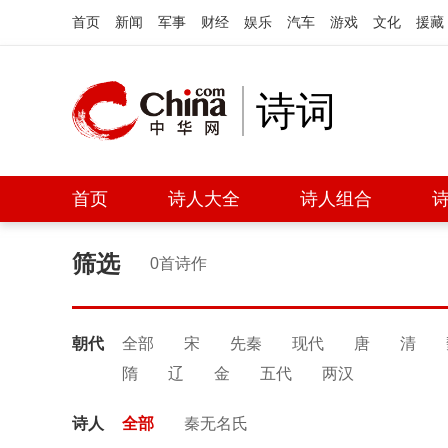
首页
新闻
军事
财经
娱乐
汽车
游戏
文化
援藏
诗词
首页
诗人大全
诗人组合
筛选
0首诗作
朝代
全部
宋
先秦
现代
唐
清
隋
辽
金
五代
两汉
诗人
全部
秦无名氏