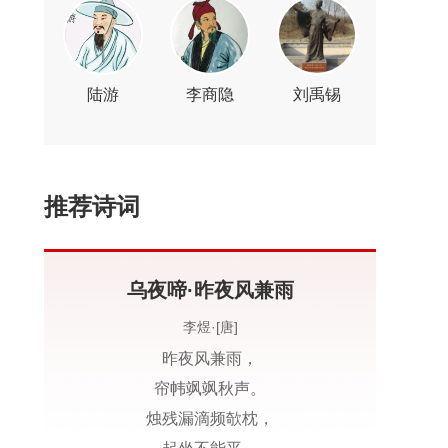
陆游
李商隐
刘禹锡
推荐诗词
乌夜啼·昨夜风兼雨
李煜·[唐]
昨夜风兼雨，
帘帏飒飒秋声。
烛残漏滴频欹枕，