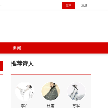
登录
注册
趣闻
推荐诗人
李白
杜甫
苏轼