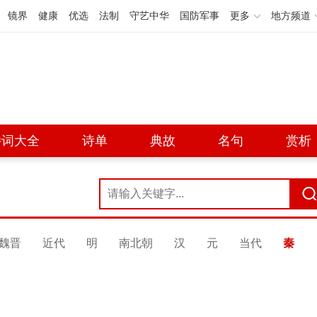
镜界
健康
优选
法制
守艺中华
国防军事
更多
地方频道
诗词大全
诗单
典故
名句
赏析
魏晋
近代
明
南北朝
汉
元
当代
秦