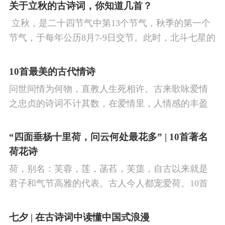
看剑，梦回吹角连营。八百里分麾下炙，五十弦翻
关于立秋的古诗词，你知道几首？
塞外声，沙场秋点兵。
​ 立秋，是二十四节气中第13个节气，秋季的第一个
节气，于每年公历8月7-9日交节。此时，北斗七星的
斗柄指向西南，太阳到达黄经135°。二十四节气反映
了四时“气”的变化，立秋是阳气渐收、阴气渐长，由
10首最美的古代情诗
阳盛逐渐转变为阴盛的节点。
问世间情为何物，直教人生死相许。古来歌咏爱情
之忠贞的诗词不计其数，在爱情里，人情感的丰盈
曼妙，谨小慎微，惆怅难解与哀怨凄美均在诗人的
笔下生辉。10首绝美的爱情古诗词，与你一起感受
“四面垂杨十里荷，问云何处最花多” | 10首著名
情之幽微，爱之可贵。
荷花诗
荷，别名：芙蓉，莲，菡萏，芙蕖，自古以来就是
君子和气节高雅的代表。古人今人都宠爱荷。10首
古诗词，带你感受文字里的荷香幽韵。1、《小池》
杨万里泉眼无声惜细流，树阴照水爱晴柔。
七夕 | 在古诗词中读懂中国式浪漫