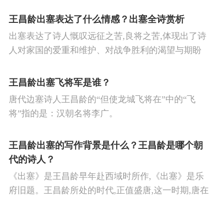
王昌龄出塞表达了什么情感？出塞全诗赏析
出塞表达了诗人慨叹远征之苦,良将之苦,体现出了诗
人对家国的爱重和维护、对战争胜利的渴望与期盼
以及对良将的信心,表达了诗人希望朝廷起任良将早
日平息边塞战争,使国家得到安宁,让人民过上安定生
王昌龄出塞飞将军是谁？
活的思想感情。
唐代边塞诗人王昌龄的“但使龙城飞将在”中的“飞
将”指的是：汉朝名将李广。
王昌龄出塞的写作背景是什么？王昌龄是哪个朝
代的诗人？
《出塞》是王昌龄早年赴西域时所作,《出塞》是乐
府旧题。王昌龄所处的时代,正值盛唐,这一时期,唐在
对外战争中屡屡取胜,全民族的自信心极强,边塞诗人