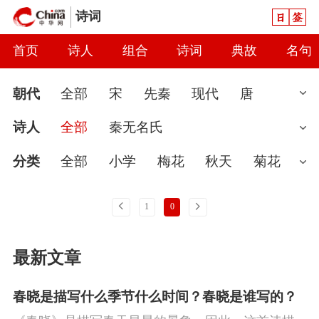
日签
诗词
首页
诗人
组合
诗词
典故
名句
朝代
全部
宋
先秦
现代
唐
清
魏晋
近代
明
南北朝
汉
诗人
全部
秦无名氏
元
当代
秦
隋
辽
金
五代
两
分类
全部
小学
梅花
秋天
菊花
汉
婉约
春节
读书
怀古
七夕节
雨
上一页
下一页
1
0
怀才不遇
春天
爱国
花
初中
哲
最新文章
理
咏史
豪放
送别
端午节
惜时
闺怨
讽刺
思念
友情
月亮
寒食
春晓是描写什么季节什么时间？春晓是谁写的？