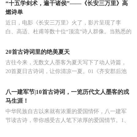
的作品中,多能体现一种慷慨激昂的向上精神,和克敌
“十五学剑术，遍干诸侯”——《长安三万里》高
制胜的强烈自信。 同时,频繁的边塞战争,也使人民不
燃诗单
堪重负,渴望和平,《出塞》正是反映了人民的这种和
近日，电影《长安三万里》火了，影片呈现了李
平愿望。
白、高适、杜甫等数十位“顶流”诗人群像。当熟悉的
唐诗在耳畔响起，很多观众直呼“血脉觉醒”，电影共
涉及48首诗词，你会背几首？快来（预）习。
20首古诗词里的绝美夏天
古往今来，无数文人墨客为夏天写下了动人诗篇，
20首夏日古诗词，让你清凉一夏。01《齐安郡后池
绝句》唐·杜牧菱透浮萍绿锦池，夏莺千啭弄蔷薇。
尽日无人看微雨，鸳鸯相对浴红衣。
八一建军节|10首古诗词，一览历代文人墨客的戎
马生涯！
中华民族自古以来就有浓重的爱国情怀，八一建军
节读古诗，带你感受古人笔下浓厚的爱国情节。1、
《破阵子·为陈同甫赋壮词以寄之》辛弃疾醉里挑灯