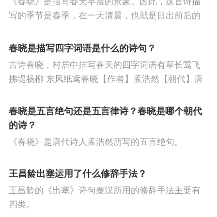
《春晓》是描写春天早晨的景象。因此，这首诗描
节
重阳节
人生
悼亡
赞美
柳
高
写的季节是春季，在一天清晨，也就是日出前后的
中
中秋节
忧国忧民
山水
孤独
田
时刻。
春晓是描写四字词语是什么的诗句？
园
思乡
夏天
爱情
元宵节
母亲
古诗春晓，村居中描写春天的四字词语有草长莺飞
寓理
战争
劳动
风
励志
马
边
拂堤杨柳 东风纸鸢春晓【作者】孟浩然【朝代】唐
春眠不觉晓，处处闻啼鸟。夜来风雨声，花落知多
塞
雪
清明节
老师
壮志难酬
冬
少。译文春日里贪睡不知不觉天已破晓，搅乱我酣
春晓是五言绝句还是五言律诗？春晓是哪个朝代
天
羁旅
荷花
悲愤
眠的是那啁啾的小鸟。
的诗？
《春晓》是唐代诗人孟浩然所写的五言绝句。
王昌龄出塞运用了什么修辞手法？
王昌龄的《出塞》诗句秦汉所用的修辞手法主要有
四类。