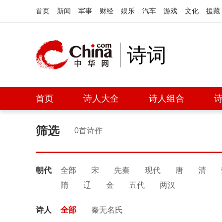
首页
新闻
军事
财经
娱乐
汽车
游戏
文化
援藏
诗词
首页
诗人大全
诗人组合
筛选
0首诗作
朝代
全部
宋
先秦
现代
唐
清
隋
辽
金
五代
两汉
诗人
全部
秦无名氏