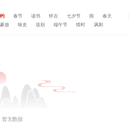
约
春节
读书
怀古
七夕节
雨
春天
展开
豪放
咏史
送别
端午节
惜时
讽刺
人生
寒食节
悼亡
赞美
高中
柳
独
思乡
夏天
爱情
元宵节
母亲
战争
雪
清明节
老师
冬天
壮志难酬
羁旅
暂无数据