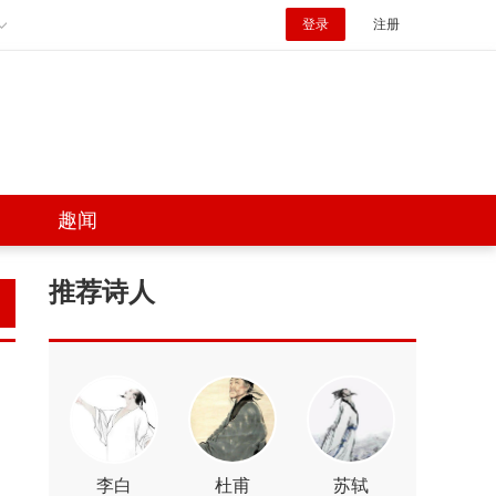
登录
注册
趣闻
推荐诗人
李白
杜甫
苏轼