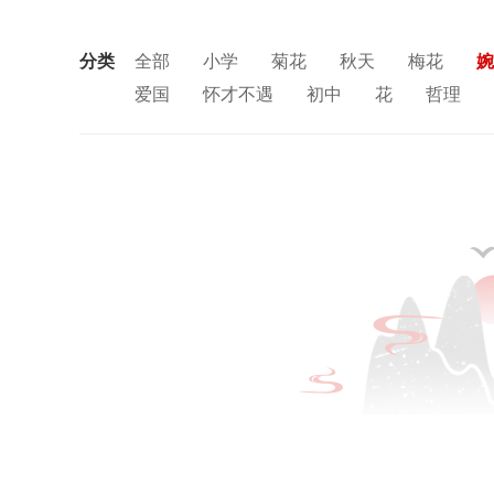
分类
全部
小学
菊花
秋天
梅花
婉
爱国
怀才不遇
初中
花
哲理
思念
闺怨
友情
月亮
重阳节
中秋节
田园
忧国忧民
山水
孤
风
寓理
劳动
励志
马
边塞
荷花
悲愤