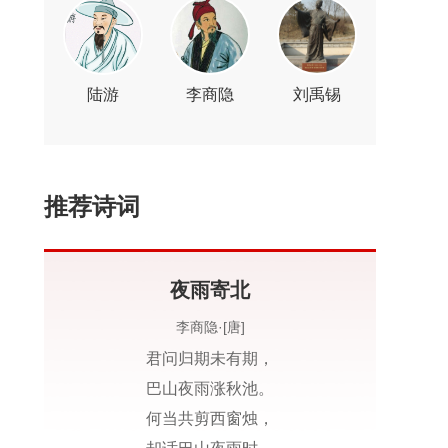
陆游
李商隐
刘禹锡
推荐诗词
夜雨寄北
李商隐·[唐]
君问归期未有期，
巴山夜雨涨秋池。
何当共剪西窗烛，