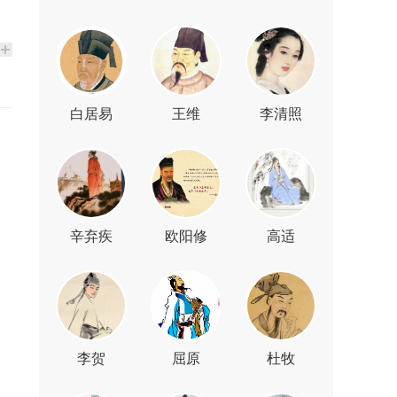
白居易
王维
李清照
辛弃疾
欧阳修
高适
李贺
屈原
杜牧