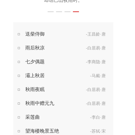
却话巴山夜雨时。
送柴侍御
-王昌龄·唐
雨后秋凉
-白居易·唐
七夕偶题
-李商隐·唐
灞上秋居
-马戴·唐
秋雨夜眠
-白居易·唐
秋雨中赠元九
-白居易·唐
采莲曲
-李白·唐
望海楼晚景五绝
-苏轼·宋