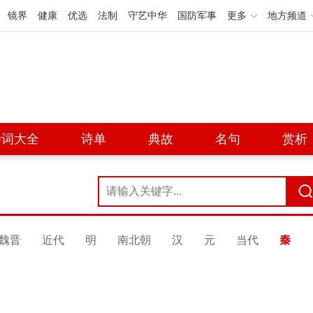
镜界
健康
优选
法制
守艺中华
国防军事
更多
地方频道
诗词大全
诗单
典故
名句
赏析
魏晋
近代
明
南北朝
汉
元
当代
秦