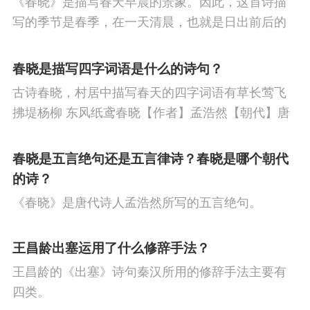
《春晓》是描写春天早晨的景象。因此，这首诗描
节
人生
寒食节
悼亡
赞美
高中
写的季节是春季，在一天清晨，也就是日出前后的
柳
中秋节
田园
忧国忧民
山水
孤
时刻。
春晓是描写四字词语是什么的诗句？
独
思乡
夏天
爱情
元宵节
母亲
古诗春晓，村居中描写春天的四字词语有草长莺飞
战争
风
寓理
劳动
励志
马
边
拂堤杨柳 东风纸鸢春晓【作者】孟浩然【朝代】唐
春眠不觉晓，处处闻啼鸟。夜来风雨声，花落知多
塞
雪
清明节
老师
冬天
壮志难
少。译文春日里贪睡不知不觉天已破晓，搅乱我酣
春晓是五言绝句还是五言律诗？春晓是哪个朝代
酬
羁旅
荷花
悲愤
眠的是那啁啾的小鸟。
的诗？
《春晓》是唐代诗人孟浩然所写的五言绝句。
王昌龄出塞运用了什么修辞手法？
王昌龄的《出塞》诗句秦汉所用的修辞手法主要有
四类。