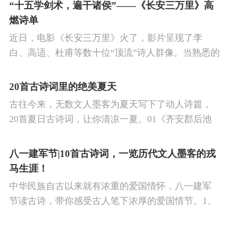
的作品中,多能体现一种慷慨激昂的向上精神,和克敌
“十五学剑术，遍干诸侯”——《长安三万里》高
制胜的强烈自信。 同时,频繁的边塞战争,也使人民不
燃诗单
堪重负,渴望和平,《出塞》正是反映了人民的这种和
近日，电影《长安三万里》火了，影片呈现了李
平愿望。
白、高适、杜甫等数十位“顶流”诗人群像。当熟悉的
唐诗在耳畔响起，很多观众直呼“血脉觉醒”，电影共
涉及48首诗词，你会背几首？快来（预）习。
20首古诗词里的绝美夏天
古往今来，无数文人墨客为夏天写下了动人诗篇，
20首夏日古诗词，让你清凉一夏。01《齐安郡后池
绝句》唐·杜牧菱透浮萍绿锦池，夏莺千啭弄蔷薇。
尽日无人看微雨，鸳鸯相对浴红衣。
八一建军节|10首古诗词，一览历代文人墨客的戎
马生涯！
中华民族自古以来就有浓重的爱国情怀，八一建军
节读古诗，带你感受古人笔下浓厚的爱国情节。1、
《破阵子·为陈同甫赋壮词以寄之》辛弃疾醉里挑灯