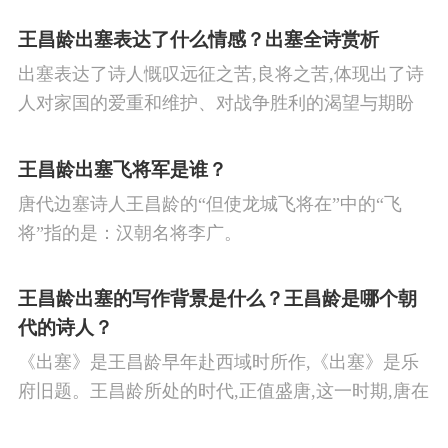
王昌龄出塞表达了什么情感？出塞全诗赏析
出塞表达了诗人慨叹远征之苦,良将之苦,体现出了诗
人对家国的爱重和维护、对战争胜利的渴望与期盼
以及对良将的信心,表达了诗人希望朝廷起任良将早
日平息边塞战争,使国家得到安宁,让人民过上安定生
王昌龄出塞飞将军是谁？
活的思想感情。
唐代边塞诗人王昌龄的“但使龙城飞将在”中的“飞
将”指的是：汉朝名将李广。
王昌龄出塞的写作背景是什么？王昌龄是哪个朝
代的诗人？
《出塞》是王昌龄早年赴西域时所作,《出塞》是乐
府旧题。王昌龄所处的时代,正值盛唐,这一时期,唐在
对外战争中屡屡取胜,全民族的自信心极强,边塞诗人