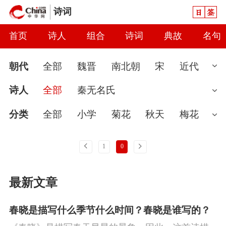
日签
诗词
首页
诗人
组合
诗词
典故
名句
朝代
全部
魏晋
南北朝
宋
近代
先秦
现代
汉
唐
元
清
当代
诗人
全部
秦无名氏
隋
秦
明
金
辽
五代
两汉
分类
全部
小学
菊花
秋天
梅花
婉约
春节
读书
怀古
七夕节
雨
上一页
下一页
1
0
春天
爱国
怀才不遇
初中
花
哲
最新文章
理
豪放
咏史
送别
端午节
惜时
讽刺
思念
闺怨
友情
月亮
重阳
春晓是描写什么季节什么时间？春晓是谁写的？