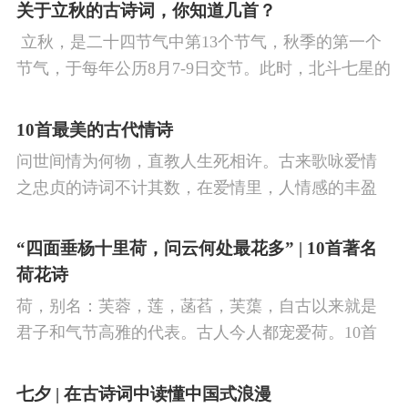
看剑，梦回吹角连营。八百里分麾下炙，五十弦翻
关于立秋的古诗词，你知道几首？
塞外声，沙场秋点兵。
​ 立秋，是二十四节气中第13个节气，秋季的第一个
节气，于每年公历8月7-9日交节。此时，北斗七星的
斗柄指向西南，太阳到达黄经135°。二十四节气反映
了四时“气”的变化，立秋是阳气渐收、阴气渐长，由
10首最美的古代情诗
阳盛逐渐转变为阴盛的节点。
问世间情为何物，直教人生死相许。古来歌咏爱情
之忠贞的诗词不计其数，在爱情里，人情感的丰盈
曼妙，谨小慎微，惆怅难解与哀怨凄美均在诗人的
笔下生辉。10首绝美的爱情古诗词，与你一起感受
“四面垂杨十里荷，问云何处最花多” | 10首著名
情之幽微，爱之可贵。
荷花诗
荷，别名：芙蓉，莲，菡萏，芙蕖，自古以来就是
君子和气节高雅的代表。古人今人都宠爱荷。10首
古诗词，带你感受文字里的荷香幽韵。1、《小池》
杨万里泉眼无声惜细流，树阴照水爱晴柔。
七夕 | 在古诗词中读懂中国式浪漫